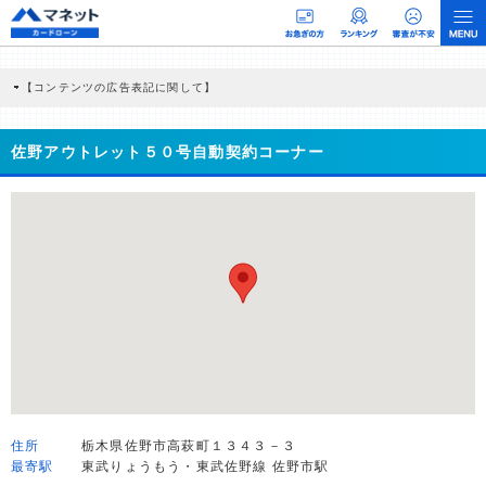
【コンテンツの広告表記に関して】
本コンテンツには、紹介している商品・商材の広告（リンク）を含む場合がありま
す。 これらの広告を経由して読者が企業ホームページを訪れ、成約が発生すると弊
社に対して企業から紹介報酬が支払われるという収益モデルです。 ただし、特定の
佐野アウトレット５０号自動契約コーナー
商品を根拠なくPRするものではなく、当編集部の調査／ユーザーへの口コミ収集な
どに基づき、公平性を担保した情報提供を行っています。
>提携企業一覧
住所
栃木県佐野市高萩町１３４３－３
最寄駅
東武りょうもう・東武佐野線 佐野市駅