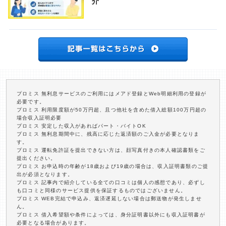
介
プロミス 無利息サービスのご利用にはメアド登録とWeb明細利用の登録が
必要です。
プロミス 利用限度額が50万円超、且つ他社を含めた借入総額100万円超の
場合収入証明必要
プロミス 安定した収入があればパート・バイトOK
プロミス 無利息期間中に、残高に応じた返済額のご入金が必要となりま
す。
プロミス 運転免許証を提出できない方は、顔写真付きの本人確認書類をご
提出ください。
プロミス お申込時の年齢が18歳および19歳の場合は、収入証明書類のご提
出が必須となります。
プロミス 記事内で紹介している全ての口コミは個人の感想であり、必ずし
も口コミと同様のサービス提供を保証するものではございません。
プロミス WEB完結で申込み、返済遅延しない場合は郵送物が発生しませ
ん。
プロミス 借入希望額や条件によっては、身分証明書以外にも収入証明書が
必要となる場合があります。