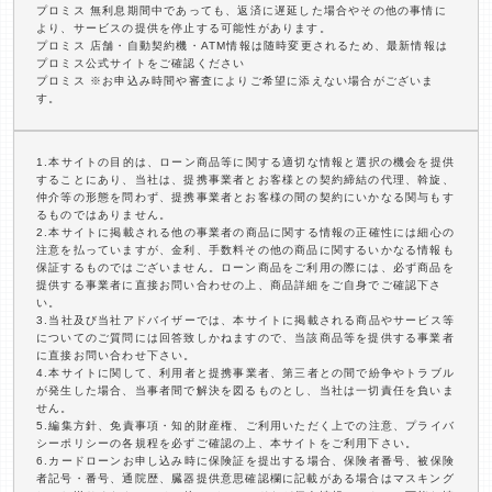
プロミス 無利息期間中であっても、返済に遅延した場合やその他の事情に
より、サービスの提供を停止する可能性があります。
プロミス 店舗・自動契約機・ATM情報は随時変更されるため、最新情報は
プロミス公式サイトをご確認ください
プロミス ※お申込み時間や審査によりご希望に添えない場合がございま
す。
1.本サイトの目的は、ローン商品等に関する適切な情報と選択の機会を提供
することにあり、当社は、提携事業者とお客様との契約締結の代理、斡旋、
仲介等の形態を問わず、提携事業者とお客様の間の契約にいかなる関与もす
るものではありません。
2.本サイトに掲載される他の事業者の商品に関する情報の正確性には細心の
注意を払っていますが、金利、手数料その他の商品に関するいかなる情報も
保証するものではございません。ローン商品をご利用の際には、必ず商品を
提供する事業者に直接お問い合わせの上、商品詳細をご自身でご確認下さ
い。
3.当社及び当社アドバイザーでは、本サイトに掲載される商品やサービス等
についてのご質問には回答致しかねますので、当該商品等を提供する事業者
に直接お問い合わせ下さい。
4.本サイトに関して、利用者と提携事業者、第三者との間で紛争やトラブル
が発生した場合、当事者間で解決を図るものとし、当社は一切責任を負いま
せん。
5.編集方針、免責事項・知的財産権、ご利用いただく上での注意、プライバ
シーポリシーの各規程を必ずご確認の上、本サイトをご利用下さい。
6.カードローンお申し込み時に保険証を提出する場合、保険者番号、被保険
者記号・番号、通院歴、臓器提供意思確認欄に記載がある場合はマスキング