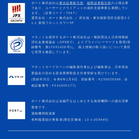
マネットカードローンの編集責任者および編集者は、日本貸金
業協会の定める貸金業務取扱主任者登録を受けています。
(登録年月日：令和8年1月9日、登録番号：K250020096、合
格証書番号：F241000177)
ポート株式会社は金融庁をはじめとする政府機関への届出済事
業者です。
適格機関投資家
有料職業紹介事業者(厚生労働省：13-ﾕ-305645)