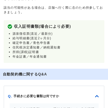
該当の可能性がある場合は、店舗へ行く際に念のため持参してお
きましょう。
収入証明書類(場合により必要)
源泉徴収票(直近／最新分)
給与明細書(直近2ヶ月分)
確定申告書／青色申告書
住民税決定通知書／納税通知書
所得(課税)証明書
年金証書／年金通知書
自動契約機に関するQ&A
手続きに必要な書類は何ですか
Q.