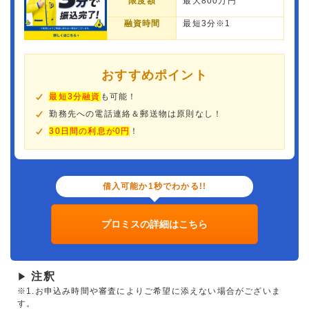
限度額
最大800万円
融資時間
最短3分※1
おすすめポイント
最短3分融資
も可能！
勤務先への電話連絡＆郵送物は原則なし！
30日間の利息が0円
！
借入可能か1秒でわかる!!
プロミスの詳細はこちら
注釈
▶
※1.お申込み時間や審査によりご希望に添えない場合がございま
す。