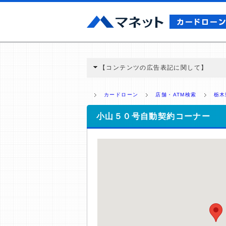
【コンテンツの広告表記に関して】
本コンテンツには、紹介している商品・商材
と弊社に対して企業から紹介報酬が支払われ
カードローン
店舗・ATM検索
栃木
ミ収集などに基づき、公平性を担保した情
>提携企業一覧
小山５０号自動契約コーナー