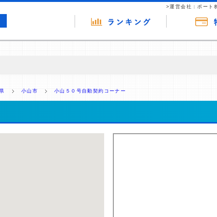
>運営会社：ポート
の広告（リンク）を含む場合があります。 これらの広告を経由して読者
るという収益モデルです。 ただし、特定の商品を根拠なくPRするもので
県
小山市
小山５０号自動契約コーナー
報提供を行っています。