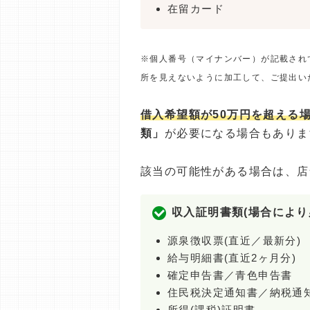
在留カード
※個人番号（マイナンバー）が記載され
所を見えないように加工して、ご提出い
借入希望額が50万円を超える
類」
が必要になる場合もありま
該当の可能性がある場合は、店
収入証明書類(場合により
源泉徴収票(直近／最新分)
給与明細書(直近2ヶ月分)
確定申告書／青色申告書
住民税決定通知書／納税通
所得(課税)証明書