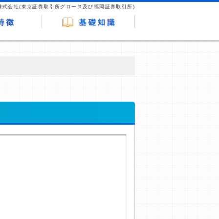
株式会社(東京証券取引所グロース及び福岡証券取引所)
が企業ホームページを訪れ、成約が発生する
はなく、当編集部の調査／ユーザーへの口コ