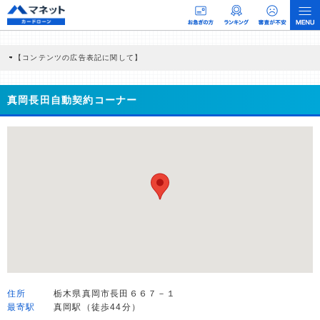
【コンテンツの広告表記に関して】
本コンテンツには、紹介している商品・商材の広告（リンク）を含む場合がありま
す。 これらの広告を経由して読者が企業ホームページを訪れ、成約が発生すると弊
社に対して企業から紹介報酬が支払われるという収益モデルです。 ただし、特定の
真岡長田自動契約コーナー
商品を根拠なくPRするものではなく、当編集部の調査／ユーザーへの口コミ収集な
どに基づき、公平性を担保した情報提供を行っています。
>提携企業一覧
住所
栃木県真岡市長田６６７－１
最寄駅
真岡駅（徒歩44分）