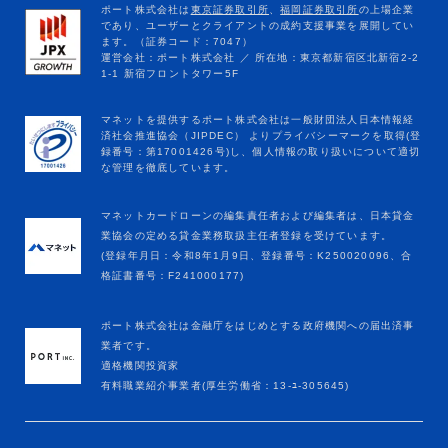
マネットカードローンの編集責任者および編集者は、日本貸金
業協会の定める貸金業務取扱主任者登録を受けています。
(登録年月日：令和8年1月9日、登録番号：K250020096、合
格証書番号：F241000177)
ポート株式会社は金融庁をはじめとする政府機関への届出済事
業者です。
適格機関投資家
有料職業紹介事業者(厚生労働省：13-ﾕ-305645)