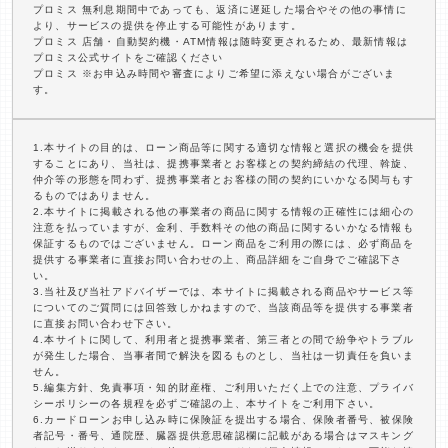
プロミス 無利息期間中であっても、返済に遅延した場合やその他の事情に
より、サービスの提供を停止する可能性があります。
プロミス 店舗・自動契約機・ATM情報は随時変更されるため、最新情報は
プロミス公式サイトをご確認ください
プロミス ※お申込み時間や審査によりご希望に添えない場合がございま
す。
1.本サイトの目的は、ローン商品等に関する適切な情報と選択の機会を提供
することにあり、当社は、提携事業者とお客様との契約締結の代理、斡旋、
仲介等の形態を問わず、提携事業者とお客様の間の契約にいかなる関与もす
るものではありません。
2.本サイトに掲載される他の事業者の商品に関する情報の正確性には細心の
注意を払っていますが、金利、手数料その他の商品に関するいかなる情報も
保証するものではございません。ローン商品をご利用の際には、必ず商品を
提供する事業者に直接お問い合わせの上、商品詳細をご自身でご確認下さ
い。
3.当社及び当社アドバイザーでは、本サイトに掲載される商品やサービス等
についてのご質問には回答致しかねますので、当該商品等を提供する事業者
に直接お問い合わせ下さい。
4.本サイトに関して、利用者と提携事業者、第三者との間で紛争やトラブル
が発生した場合、当事者間で解決を図るものとし、当社は一切責任を負いま
せん。
5.編集方針、免責事項・知的財産権、ご利用いただく上での注意、プライバ
シーポリシーの各規程を必ずご確認の上、本サイトをご利用下さい。
6.カードローンお申し込み時に保険証を提出する場合、保険者番号、被保険
者記号・番号、通院歴、臓器提供意思確認欄に記載がある場合はマスキング