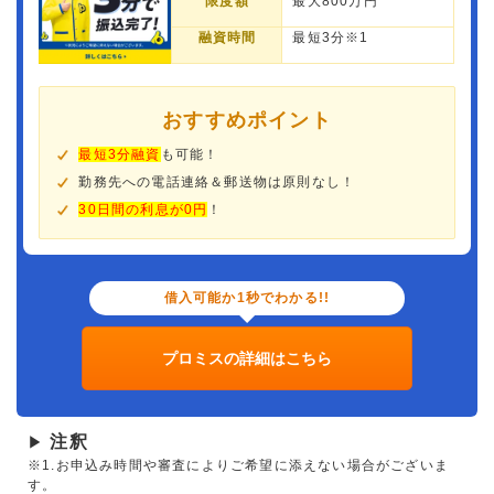
限度額
最大800万円
融資時間
最短3分※1
おすすめポイント
最短3分融資
も可能！
勤務先への電話連絡＆郵送物は原則なし！
30日間の利息が0円
！
借入可能か1秒でわかる!!
プロミスの詳細はこちら
注釈
▶
※1.お申込み時間や審査によりご希望に添えない場合がございま
す。