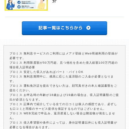
介
プロミス 無利息サービスのご利用にはメアド登録とWeb明細利用の登録が
必要です。
プロミス 利用限度額が50万円超、且つ他社を含めた借入総額100万円超の
場合収入証明必要
プロミス 安定した収入があればパート・バイトOK
プロミス 無利息期間中に、残高に応じた返済額のご入金が必要となりま
す。
プロミス 運転免許証を提出できない方は、顔写真付きの本人確認書類をご
提出ください。
プロミス お申込時の年齢が18歳および19歳の場合は、収入証明書類のご提
出が必須となります。
プロミス 記事内で紹介している全ての口コミは個人の感想であり、必ずし
も口コミと同様のサービス提供を保証するものではございません。
プロミス WEB完結で申込み、返済遅延しない場合は郵送物が発生しませ
ん。
プロミス 借入希望額や条件によっては、身分証明書以外にも収入証明書が
必要となる場合があります。