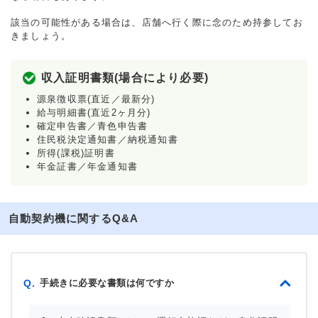
該当の可能性がある場合は、店舗へ行く際に念のため持参してお
きましょう。
収入証明書類(場合により必要)
源泉徴収票(直近／最新分)
給与明細書(直近2ヶ月分)
確定申告書／青色申告書
住民税決定通知書／納税通知書
所得(課税)証明書
年金証書／年金通知書
自動契約機に関するQ&A
手続きに必要な書類は何ですか
Q.