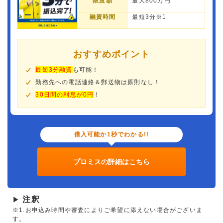
限度額
最大800万円
融資時間
最短3分※1
おすすめポイント
最短3分融資
も可能！
勤務先への電話連絡＆郵送物は原則なし！
30日間の利息が0円
！
借入可能か1秒でわかる!!
プロミスの詳細はこちら
注釈
▶
※1.お申込み時間や審査によりご希望に添えない場合がございま
す。