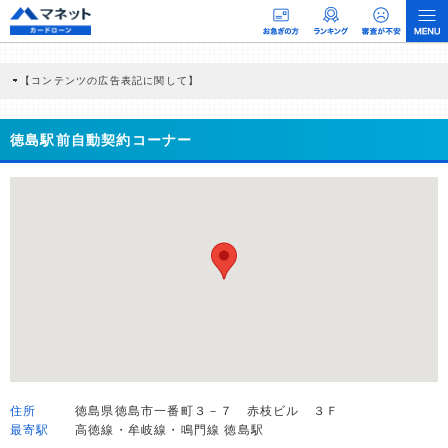
【コンテンツの広告表記に関して】
本コンテンツには、紹介している商品・商材の広告（リンク）を含む場合がありま
す。 これらの広告を経由して読者が企業ホームページを訪れ、成約が発生すると弊
社に対して企業から紹介報酬が支払われるという収益モデルです。 ただし、特定の
徳島駅前自動契約コーナー
商品を根拠なくPRするものではなく、当編集部の調査／ユーザーへの口コミ収集な
どに基づき、公平性を担保した情報提供を行っています。
>提携企業一覧
住所
徳島県徳島市一番町３－７ 赤枝ビル ３Ｆ
最寄駅
高徳線・牟岐線・鳴門線 徳島駅