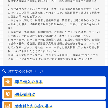
提供する事業者に直接お問い合わせの上、商品詳細をご自身でご確認下さ
い。
3.当社及び当社アドバイザーでは、本サイトに掲載される商品やサービス等
についてのご質問には回答致しかねますので、当該商品等を提供する事業者
に直接お問い合わせ下さい。
4.本サイトに関して、利用者と提携事業者、第三者との間で紛争やトラブル
が発生した場合、当事者間で解決を図るものとし、当社は一切責任を負いま
せん。
5.編集方針、免責事項・知的財産権、ご利用いただく上での注意、プライバ
シーポリシーの各規程を必ずご確認の上、本サイトをご利用下さい。
6.カードローンお申し込み時に保険証を提出する場合、保険者番号、被保険
者記号・番号、通院歴、臓器提供意思確認欄に記載がある場合はマスキング
してお送りください。その他、バーコードなど個人情報にアクセス可能な情
報についても隠したうえでご提出ください。
※当サイトではアフィリエイトプログラムを利用し、事業者(アコム／プロ
ミス／アイフルなど)から委託を受け広告収益を得て運営しております。
おすすめの特集ページ