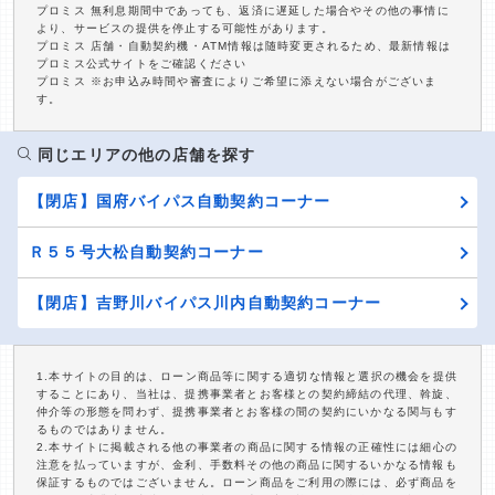
プロミス 無利息期間中であっても、返済に遅延した場合やその他の事情に
より、サービスの提供を停止する可能性があります。
プロミス 店舗・自動契約機・ATM情報は随時変更されるため、最新情報は
プロミス公式サイトをご確認ください
プロミス ※お申込み時間や審査によりご希望に添えない場合がございま
す。
同じエリアの他の店舗を探す
【閉店】国府バイパス自動契約コーナー
Ｒ５５号大松自動契約コーナー
【閉店】吉野川バイパス川内自動契約コーナー
1.本サイトの目的は、ローン商品等に関する適切な情報と選択の機会を提供
することにあり、当社は、提携事業者とお客様との契約締結の代理、斡旋、
仲介等の形態を問わず、提携事業者とお客様の間の契約にいかなる関与もす
るものではありません。
2.本サイトに掲載される他の事業者の商品に関する情報の正確性には細心の
注意を払っていますが、金利、手数料その他の商品に関するいかなる情報も
保証するものではございません。ローン商品をご利用の際には、必ず商品を