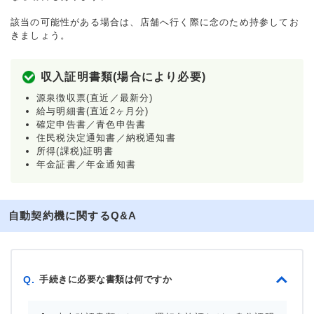
該当の可能性がある場合は、店舗へ行く際に念のため持参してお
きましょう。
収入証明書類(場合により必要)
源泉徴収票(直近／最新分)
給与明細書(直近2ヶ月分)
確定申告書／青色申告書
住民税決定通知書／納税通知書
所得(課税)証明書
年金証書／年金通知書
自動契約機に関するQ&A
手続きに必要な書類は何ですか
Q.