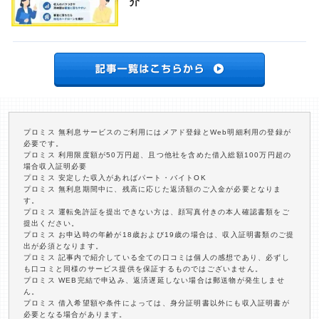
介
プロミス 無利息サービスのご利用にはメアド登録とWeb明細利用の登録が
必要です。
プロミス 利用限度額が50万円超、且つ他社を含めた借入総額100万円超の
場合収入証明必要
プロミス 安定した収入があればパート・バイトOK
プロミス 無利息期間中に、残高に応じた返済額のご入金が必要となりま
す。
プロミス 運転免許証を提出できない方は、顔写真付きの本人確認書類をご
提出ください。
プロミス お申込時の年齢が18歳および19歳の場合は、収入証明書類のご提
出が必須となります。
プロミス 記事内で紹介している全ての口コミは個人の感想であり、必ずし
も口コミと同様のサービス提供を保証するものではございません。
プロミス WEB完結で申込み、返済遅延しない場合は郵送物が発生しませ
ん。
プロミス 借入希望額や条件によっては、身分証明書以外にも収入証明書が
必要となる場合があります。