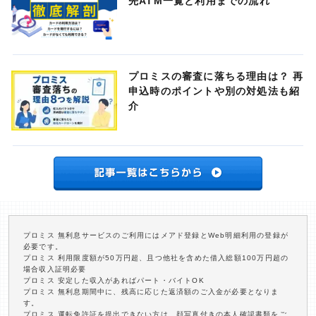
先ATM一覧と利用までの流れ
プロミスの審査に落ちる理由は？ 再
申込時のポイントや別の対処法も紹
介
プロミス 無利息サービスのご利用にはメアド登録とWeb明細利用の登録が
必要です。
プロミス 利用限度額が50万円超、且つ他社を含めた借入総額100万円超の
場合収入証明必要
プロミス 安定した収入があればパート・バイトOK
プロミス 無利息期間中に、残高に応じた返済額のご入金が必要となりま
す。
プロミス 運転免許証を提出できない方は、顔写真付きの本人確認書類をご