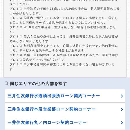
提出ください。
プロミス お申込時の年齢が18歳および19歳の場合は、収入証明書類のご提
出が必須となります。
プロミス 記事内で紹介している全ての口コミは個人の感想であり、必ずし
も口コミと同様のサービス提供を保証するものではございません。
プロミス WEB完結で申込み、返済遅延しない場合は郵送物が発生しませ
ん。
プロミス 借入希望額や条件によっては、身分証明書以外にも収入証明書が
必要となる場合があります。
プロミス 無利息期間中であっても、返済に遅延した場合やその他の事情に
より、サービスの提供を停止する可能性があります。
プロミス 店舗・自動契約機・ATM情報は随時変更されるため、最新情報は
プロミス公式サイトをご確認ください
プロミス ※お申込み時間や審査によりご希望に添えない場合がございま
す。
同じエリアの他の店舗を探す
三井住友銀行水道橋出張所ローン契約コーナー
三井住友銀行本店営業部ローン契約コーナー
三井住友銀行丸ノ内ローン契約コーナー