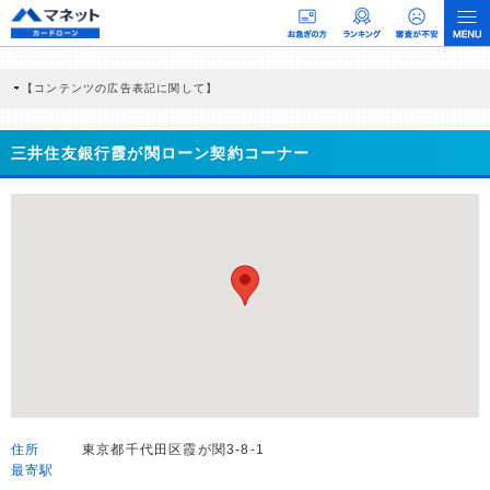
【コンテンツの広告表記に関して】
本コンテンツには、紹介している商品・商材の広告（リンク）を含む場合がありま
す。 これらの広告を経由して読者が企業ホームページを訪れ、成約が発生すると弊
社に対して企業から紹介報酬が支払われるという収益モデルです。 ただし、特定の
三井住友銀行霞が関ローン契約コーナー
商品を根拠なくPRするものではなく、当編集部の調査／ユーザーへの口コミ収集な
どに基づき、公平性を担保した情報提供を行っています。
>提携企業一覧
住所
東京都千代田区霞が関3-8-1
最寄駅