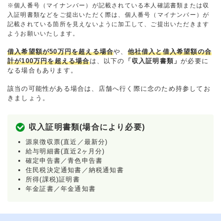
※個人番号（マイナンバー）が記載されている本人確認書類または収
入証明書類などをご提出いただく際は、個人番号（マイナンバー）が
記載されている箇所を見えないように加工して、ご提出いただきます
ようお願いいたします。
借入希望額が50万円を超える場合
や、
他社借入と借入希望額の合
計が100万円を超える場合
は、以下の
「収入証明書類」
が必要に
なる場合もあります。
該当の可能性がある場合は、店舗へ行く際に念のため持参してお
きましょう。
収入証明書類(場合により必要)
源泉徴収票(直近／最新分)
給与明細書(直近2ヶ月分)
確定申告書／青色申告書
住民税決定通知書／納税通知書
所得(課税)証明書
年金証書／年金通知書