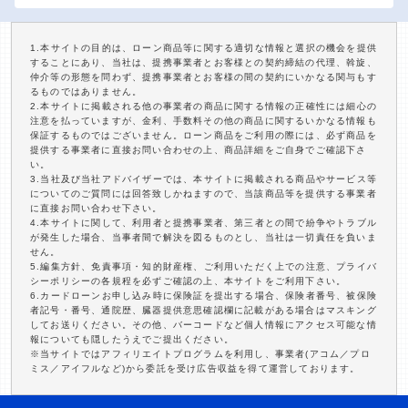
1.本サイトの目的は、ローン商品等に関する適切な情報と選択の機会を提供
することにあり、当社は、提携事業者とお客様との契約締結の代理、斡旋、
仲介等の形態を問わず、提携事業者とお客様の間の契約にいかなる関与もす
るものではありません。
2.本サイトに掲載される他の事業者の商品に関する情報の正確性には細心の
注意を払っていますが、金利、手数料その他の商品に関するいかなる情報も
保証するものではございません。ローン商品をご利用の際には、必ず商品を
提供する事業者に直接お問い合わせの上、商品詳細をご自身でご確認下さ
い。
3.当社及び当社アドバイザーでは、本サイトに掲載される商品やサービス等
についてのご質問には回答致しかねますので、当該商品等を提供する事業者
に直接お問い合わせ下さい。
4.本サイトに関して、利用者と提携事業者、第三者との間で紛争やトラブル
が発生した場合、当事者間で解決を図るものとし、当社は一切責任を負いま
せん。
5.編集方針、免責事項・知的財産権、ご利用いただく上での注意、プライバ
シーポリシーの各規程を必ずご確認の上、本サイトをご利用下さい。
6.カードローンお申し込み時に保険証を提出する場合、保険者番号、被保険
者記号・番号、通院歴、臓器提供意思確認欄に記載がある場合はマスキング
してお送りください。その他、バーコードなど個人情報にアクセス可能な情
報についても隠したうえでご提出ください。
※当サイトではアフィリエイトプログラムを利用し、事業者(アコム／プロ
ミス／アイフルなど)から委託を受け広告収益を得て運営しております。