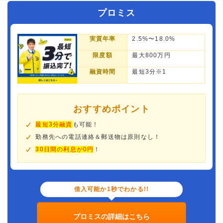
プロミス
実質年率
2.5%〜18.0%
限度額
最大800万円
融資時間
最短3分※1
おすすめポイント
最短3分融資
も可能！
勤務先への電話連絡＆郵送物は原則なし！
30日間の利息が0円
！
借入可能か1秒でわかる!!
プロミスの詳細はこちら