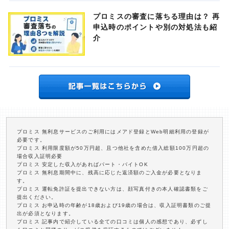
プロミスの審査に落ちる理由は？ 再
申込時のポイントや別の対処法も紹
介
プロミス 無利息サービスのご利用にはメアド登録とWeb明細利用の登録が
必要です。
プロミス 利用限度額が50万円超、且つ他社を含めた借入総額100万円超の
場合収入証明必要
プロミス 安定した収入があればパート・バイトOK
プロミス 無利息期間中に、残高に応じた返済額のご入金が必要となりま
す。
プロミス 運転免許証を提出できない方は、顔写真付きの本人確認書類をご
提出ください。
プロミス お申込時の年齢が18歳および19歳の場合は、収入証明書類のご提
出が必須となります。
プロミス 記事内で紹介している全ての口コミは個人の感想であり、必ずし