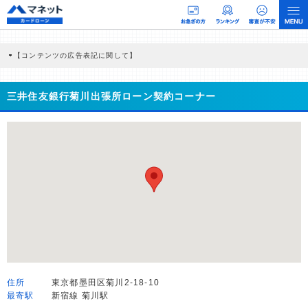
【コンテンツの広告表記に関して】
本コンテンツには、紹介している商品・商材の広告（リンク）を含む場合がありま
す。 これらの広告を経由して読者が企業ホームページを訪れ、成約が発生すると弊
社に対して企業から紹介報酬が支払われるという収益モデルです。 ただし、特定の
三井住友銀行菊川出張所ローン契約コーナー
商品を根拠なくPRするものではなく、当編集部の調査／ユーザーへの口コミ収集な
どに基づき、公平性を担保した情報提供を行っています。
>提携企業一覧
住所
東京都墨田区菊川2-18-10
最寄駅
新宿線 菊川駅