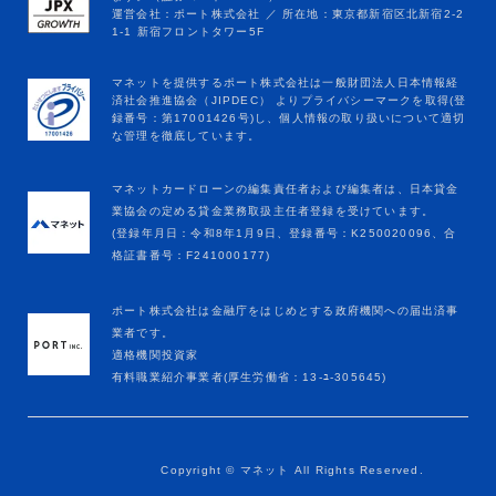
マネットカードローンの編集責任者および編集者は、日本貸金
業協会の定める貸金業務取扱主任者登録を受けています。
(登録年月日：令和8年1月9日、登録番号：K250020096、合
格証書番号：F241000177)
ポート株式会社は金融庁をはじめとする政府機関への届出済事
業者です。
適格機関投資家
有料職業紹介事業者(厚生労働省：13-ﾕ-305645)