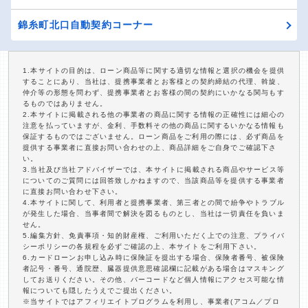
錦糸町北口自動契約コーナー
1.本サイトの目的は、ローン商品等に関する適切な情報と選択の機会を提供
することにあり、当社は、提携事業者とお客様との契約締結の代理、斡旋、
仲介等の形態を問わず、提携事業者とお客様の間の契約にいかなる関与もす
るものではありません。
2.本サイトに掲載される他の事業者の商品に関する情報の正確性には細心の
注意を払っていますが、金利、手数料その他の商品に関するいかなる情報も
保証するものではございません。ローン商品をご利用の際には、必ず商品を
提供する事業者に直接お問い合わせの上、商品詳細をご自身でご確認下さ
い。
3.当社及び当社アドバイザーでは、本サイトに掲載される商品やサービス等
についてのご質問には回答致しかねますので、当該商品等を提供する事業者
に直接お問い合わせ下さい。
4.本サイトに関して、利用者と提携事業者、第三者との間で紛争やトラブル
が発生した場合、当事者間で解決を図るものとし、当社は一切責任を負いま
せん。
5.編集方針、免責事項・知的財産権、ご利用いただく上での注意、プライバ
シーポリシーの各規程を必ずご確認の上、本サイトをご利用下さい。
6.カードローンお申し込み時に保険証を提出する場合、保険者番号、被保険
者記号・番号、通院歴、臓器提供意思確認欄に記載がある場合はマスキング
してお送りください。その他、バーコードなど個人情報にアクセス可能な情
報についても隠したうえでご提出ください。
※当サイトではアフィリエイトプログラムを利用し、事業者(アコム／プロ