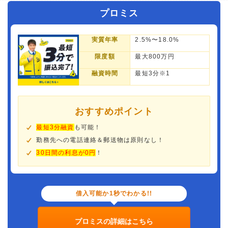
プロミス
実質年率
2.5%〜18.0%
限度額
最大800万円
融資時間
最短3分※1
おすすめポイント
最短3分融資
も可能！
勤務先への電話連絡＆郵送物は原則なし！
30日間の利息が0円
！
借入可能か1秒でわかる!!
プロミスの詳細はこちら