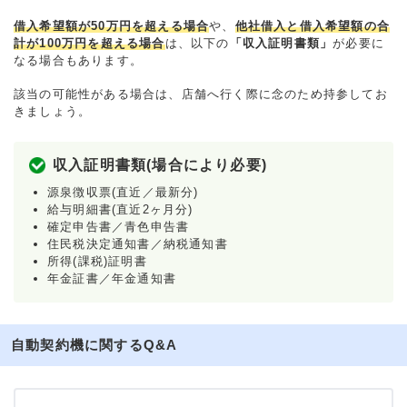
借入希望額が50万円を超える場合
や、
他社借入と借入希望額の合
計が100万円を超える場合
は、以下の
「収入証明書類」
が必要に
なる場合もあります。
該当の可能性がある場合は、店舗へ行く際に念のため持参してお
きましょう。
収入証明書類(場合により必要)
源泉徴収票(直近／最新分)
給与明細書(直近2ヶ月分)
確定申告書／青色申告書
住民税決定通知書／納税通知書
所得(課税)証明書
年金証書／年金通知書
自動契約機に関するQ&A