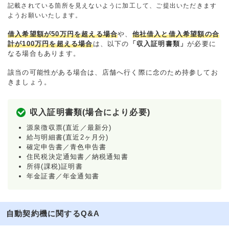
記載されている箇所を見えないように加工して、ご提出いただきます
ようお願いいたします。
借入希望額が50万円を超える場合
や、
他社借入と借入希望額の合
計が100万円を超える場合
は、以下の
「収入証明書類」
が必要に
なる場合もあります。
該当の可能性がある場合は、店舗へ行く際に念のため持参してお
きましょう。
収入証明書類(場合により必要)
源泉徴収票(直近／最新分)
給与明細書(直近2ヶ月分)
確定申告書／青色申告書
住民税決定通知書／納税通知書
所得(課税)証明書
年金証書／年金通知書
自動契約機に関するQ&A