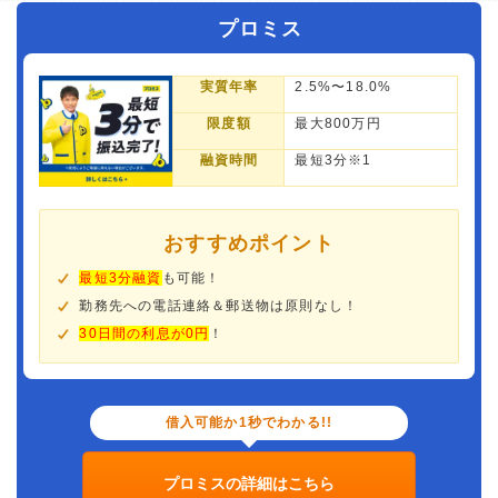
プロミス
実質年率
2.5%〜18.0%
限度額
最大800万円
融資時間
最短3分※1
おすすめポイント
最短3分融資
も可能！
勤務先への電話連絡＆郵送物は原則なし！
30日間の利息が0円
！
借入可能か1秒でわかる!!
プロミスの詳細はこちら