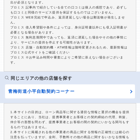
出が必須となります。
プロミス 記事内で紹介している全ての口コミは個人の感想であり、必ずし
も口コミと同様のサービス提供を保証するものではございません。
プロミス WEB完結で申込み、返済遅延しない場合は郵送物が発生しませ
ん。
プロミス 借入希望額や条件によっては、身分証明書以外にも収入証明書が
必要となる場合があります。
プロミス 無利息期間中であっても、返済に遅延した場合やその他の事情に
より、サービスの提供を停止する可能性があります。
プロミス 店舗・自動契約機・ATM情報は随時変更されるため、最新情報は
プロミス公式サイトをご確認ください
プロミス ※お申込み時間や審査によりご希望に添えない場合がございま
す。
同じエリアの他の店舗を探す
青梅街道小平自動契約コーナー
1.本サイトの目的は、ローン商品等に関する適切な情報と選択の機会を提供
することにあり、当社は、提携事業者とお客様との契約締結の代理、斡旋、
仲介等の形態を問わず、提携事業者とお客様の間の契約にいかなる関与もす
るものではありません。
2.本サイトに掲載される他の事業者の商品に関する情報の正確性には細心の
注意を払っていますが、金利、手数料その他の商品に関するいかなる情報も