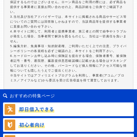
保証するものではございません。ローン商品をご利用の際には、必ず商品を
提供する事業者に直接お問い合わせの上、商品詳細をご自身でご確認下さ
い。
3.当社及び当社アドバイザーでは、本サイトに掲載される商品やサービス等
についてのご質問には回答致しかねますので、当該商品等を提供する事業者
に直接お問い合わせ下さい。
4.本サイトに関して、利用者と提携事業者、第三者との間で紛争やトラブル
が発生した場合、当事者間で解決を図るものとし、当社は一切責任を負いま
せん。
5.編集方針、免責事項・知的財産権、ご利用いただく上での注意、プライバ
シーポリシーの各規程を必ずご確認の上、本サイトをご利用下さい。
6.カードローンお申し込み時に保険証を提出する場合、保険者番号、被保険
者記号・番号、通院歴、臓器提供意思確認欄に記載がある場合はマスキング
してお送りください。その他、バーコードなど個人情報にアクセス可能な情
報についても隠したうえでご提出ください。
※当サイトではアフィリエイトプログラムを利用し、事業者(アコム／プロ
ミス／アイフルなど)から委託を受け広告収益を得て運営しております。
おすすめの特集ページ