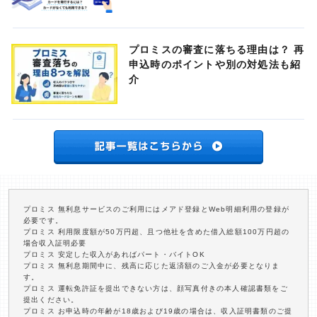
プロミスの審査に落ちる理由は？ 再
申込時のポイントや別の対処法も紹
介
プロミス 無利息サービスのご利用にはメアド登録とWeb明細利用の登録が
必要です。
プロミス 利用限度額が50万円超、且つ他社を含めた借入総額100万円超の
場合収入証明必要
プロミス 安定した収入があればパート・バイトOK
プロミス 無利息期間中に、残高に応じた返済額のご入金が必要となりま
す。
プロミス 運転免許証を提出できない方は、顔写真付きの本人確認書類をご
提出ください。
プロミス お申込時の年齢が18歳および19歳の場合は、収入証明書類のご提