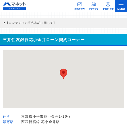
【コンテンツの広告表記に関して】
本コンテンツには、紹介している商品・商材の広告（リンク）を含む場合がありま
す。 これらの広告を経由して読者が企業ホームページを訪れ、成約が発生すると弊
社に対して企業から紹介報酬が支払われるという収益モデルです。 ただし、特定の
三井住友銀行花小金井ローン契約コーナー
商品を根拠なくPRするものではなく、当編集部の調査／ユーザーへの口コミ収集な
どに基づき、公平性を担保した情報提供を行っています。
>提携企業一覧
住所
東京都小平市花小金井1-10-7
最寄駅
西武新宿線 花小金井駅