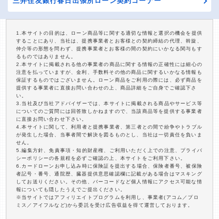
三井住友銀行春日出張所ローン契約コーナー
1.本サイトの目的は、ローン商品等に関する適切な情報と選択の機会を提供
することにあり、当社は、提携事業者とお客様との契約締結の代理、斡旋、
仲介等の形態を問わず、提携事業者とお客様の間の契約にいかなる関与もす
るものではありません。
2.本サイトに掲載される他の事業者の商品に関する情報の正確性には細心の
注意を払っていますが、金利、手数料その他の商品に関するいかなる情報も
保証するものではございません。ローン商品をご利用の際には、必ず商品を
提供する事業者に直接お問い合わせの上、商品詳細をご自身でご確認下さ
い。
3.当社及び当社アドバイザーでは、本サイトに掲載される商品やサービス等
についてのご質問には回答致しかねますので、当該商品等を提供する事業者
に直接お問い合わせ下さい。
4.本サイトに関して、利用者と提携事業者、第三者との間で紛争やトラブル
が発生した場合、当事者間で解決を図るものとし、当社は一切責任を負いま
せん。
5.編集方針、免責事項・知的財産権、ご利用いただく上での注意、プライバ
シーポリシーの各規程を必ずご確認の上、本サイトをご利用下さい。
6.カードローンお申し込み時に保険証を提出する場合、保険者番号、被保険
者記号・番号、通院歴、臓器提供意思確認欄に記載がある場合はマスキング
してお送りください。その他、バーコードなど個人情報にアクセス可能な情
報についても隠したうえでご提出ください。
※当サイトではアフィリエイトプログラムを利用し、事業者(アコム／プロ
ミス／アイフルなど)から委託を受け広告収益を得て運営しております。