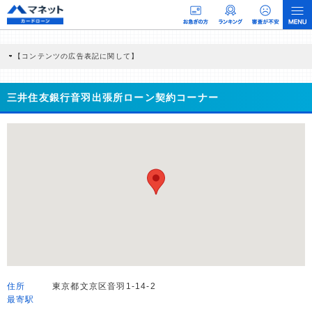
【コンテンツの広告表記に関して】
本コンテンツには、紹介している商品・商材の広告（リンク）を含む場合がありま
す。 これらの広告を経由して読者が企業ホームページを訪れ、成約が発生すると弊
社に対して企業から紹介報酬が支払われるという収益モデルです。 ただし、特定の
三井住友銀行音羽出張所ローン契約コーナー
商品を根拠なくPRするものではなく、当編集部の調査／ユーザーへの口コミ収集な
どに基づき、公平性を担保した情報提供を行っています。
>提携企業一覧
住所
東京都文京区音羽1-14-2
最寄駅