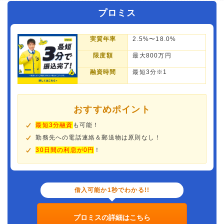
プロミス
実質年率
2.5%〜18.0%
限度額
最大800万円
融資時間
最短3分※1
おすすめポイント
最短3分融資
も可能！
勤務先への電話連絡＆郵送物は原則なし！
30日間の利息が0円
！
借入可能か1秒でわかる!!
プロミスの詳細はこちら