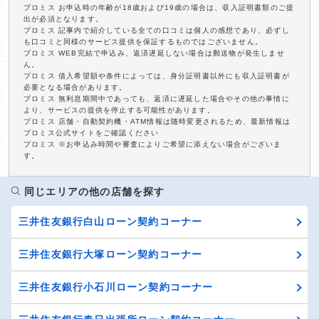
プロミス お申込時の年齢が18歳および19歳の場合は、収入証明書類のご提
出が必須となります。
プロミス 記事内で紹介している全ての口コミは個人の感想であり、必ずし
も口コミと同様のサービス提供を保証するものではございません。
プロミス WEB完結で申込み、返済遅延しない場合は郵送物が発生しませ
ん。
プロミス 借入希望額や条件によっては、身分証明書以外にも収入証明書が
必要となる場合があります。
プロミス 無利息期間中であっても、返済に遅延した場合やその他の事情に
より、サービスの提供を停止する可能性があります。
プロミス 店舗・自動契約機・ATM情報は随時変更されるため、最新情報は
プロミス公式サイトをご確認ください
プロミス ※お申込み時間や審査によりご希望に添えない場合がございま
す。
同じエリアの他の店舗を探す
三井住友銀行白山ローン契約コーナー
三井住友銀行大塚ローン契約コーナー
三井住友銀行小石川ローン契約コーナー