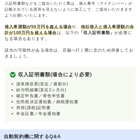
入証明書類などをご提出いただく際は、個人番号（マイナンバー）が
記載されている箇所を見えないように加工して、ご提出いただきます
ようお願いいたします。
借入希望額が50万円を超える場合
や、
他社借入と借入希望額の合
計が100万円を超える場合
は、以下の
「収入証明書類」
が必要に
なる場合もあります。
該当の可能性がある場合は、店舗へ行く際に念のため持参してお
きましょう。
収入証明書類(場合により必要)
源泉徴収票(直近／最新分)
給与明細書(直近2ヶ月分)
確定申告書／青色申告書
住民税決定通知書／納税通知書
所得(課税)証明書
年金証書／年金通知書
自動契約機に関するQ&A