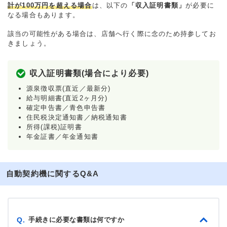
計が100万円を超える場合
は、以下の
「収入証明書類」
が必要に
なる場合もあります。
該当の可能性がある場合は、店舗へ行く際に念のため持参してお
きましょう。
収入証明書類(場合により必要)
源泉徴収票(直近／最新分)
給与明細書(直近2ヶ月分)
確定申告書／青色申告書
住民税決定通知書／納税通知書
所得(課税)証明書
年金証書／年金通知書
自動契約機に関するQ&A
手続きに必要な書類は何ですか
Q.