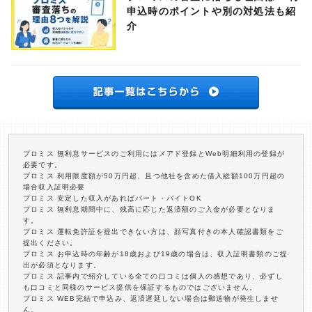
申込時のポイントや別の対処法も紹
介
プロミス 無利息サービスのご利用にはメアド登録とWeb明細利用の登録が
必要です。
プロミス 利用限度額が50万円超、且つ他社を含めた借入総額100万円超の
場合収入証明必要
プロミス 安定した収入があればパート・バイトOK
プロミス 無利息期間中に、残高に応じた返済額のご入金が必要となりま
す。
プロミス 運転免許証を提出できない方は、顔写真付きの本人確認書類をご
提出ください。
プロミス お申込時の年齢が18歳および19歳の場合は、収入証明書類のご提
出が必須となります。
プロミス 記事内で紹介している全ての口コミは個人の感想であり、必ずし
も口コミと同様のサービス提供を保証するものではございません。
プロミス WEB完結で申込み、返済遅延しない場合は郵送物が発生しませ
ん。