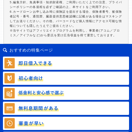
5.編集方針、免責事項・知的財産権、ご利用いただく上での注意、プライバ
シーポリシーの各規程を必ずご確認の上、本サイトをご利用下さい。
6.カードローンお申し込み時に保険証を提出する場合、保険者番号、被保険
者記号・番号、通院歴、臓器提供意思確認欄に記載がある場合はマスキング
してお送りください。その他、バーコードなど個人情報にアクセス可能な情
報についても隠したうえでご提出ください。
※当サイトではアフィリエイトプログラムを利用し、事業者(アコム／プロ
ミス／アイフルなど)から委託を受け広告収益を得て運営しております。
おすすめの特集ページ