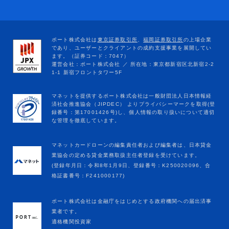
マネットカードローンの編集責任者および編集者は、日本貸金
業協会の定める貸金業務取扱主任者登録を受けています。
(登録年月日：令和8年1月9日、登録番号：K250020096、合
格証書番号：F241000177)
ポート株式会社は金融庁をはじめとする政府機関への届出済事
業者です。
適格機関投資家