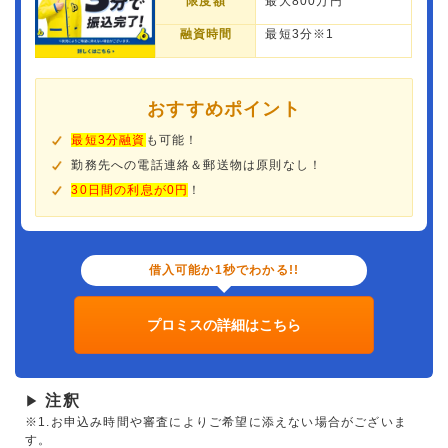
限度額
最大800万円
融資時間
最短3分※1
おすすめポイント
最短3分融資
も可能！
勤務先への電話連絡＆郵送物は原則なし！
30日間の利息が0円
！
借入可能か1秒でわかる!!
プロミスの詳細はこちら
注釈
▶
※1.お申込み時間や審査によりご希望に添えない場合がございま
す。