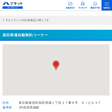
【コンテンツの広告表記に関して】
本コンテンツには、紹介している商品・商材の広告（リンク）を含む場合がありま
す。 これらの広告を経由して読者が企業ホームページを訪れ、成約が発生すると弊
社に対して企業から紹介報酬が支払われるという収益モデルです。 ただし、特定の
高田馬場自動契約コーナー
商品を根拠なくPRするものではなく、当編集部の調査／ユーザーへの口コミ収集な
どに基づき、公平性を担保した情報提供を行っています。
>提携企業一覧
住所
東京都新宿区高田馬場１丁目２７番６号 ＫＩビル４Ｆ
最寄駅
JR高田馬場駅