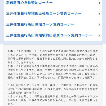
新宿新都心自動契約コーナー
三井住友銀行早稲田出張所ローン契約コーナー
三井住友銀行高田馬場ローン契約コーナー
三井住友銀行高田馬場駅前出張所ローン契約コーナー
1.本サイトの目的は、ローン商品等に関する適切な情報と選択の機会を提供
することにあり、当社は、提携事業者とお客様との契約締結の代理、斡旋、
仲介等の形態を問わず、提携事業者とお客様の間の契約にいかなる関与もす
るものではありません。
2.本サイトに掲載される他の事業者の商品に関する情報の正確性には細心の
注意を払っていますが、金利、手数料その他の商品に関するいかなる情報も
保証するものではございません。ローン商品をご利用の際には、必ず商品を
提供する事業者に直接お問い合わせの上、商品詳細をご自身でご確認下さ
い。
3.当社及び当社アドバイザーでは、本サイトに掲載される商品やサービス等
についてのご質問には回答致しかねますので、当該商品等を提供する事業者
に直接お問い合わせ下さい。
4.本サイトに関して、利用者と提携事業者、第三者との間で紛争やトラブル
が発生した場合、当事者間で解決を図るものとし、当社は一切責任を負いま
せん。