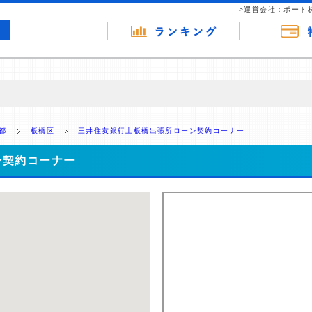
>運営会社：ポート
の広告（リンク）を含む場合があります。 これらの広告を経由して読者
るという収益モデルです。 ただし、特定の商品を根拠なくPRするもので
都
板橋区
三井住友銀行上板橋出張所ローン契約コーナー
報提供を行っています。
ン契約コーナー