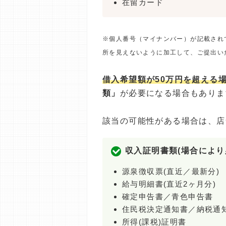
在留カード
※個人番号（マイナンバー）が記載され
所を見えないように加工して、ご提出い
借入希望額が50万円を超える
類」
が必要になる場合もありま
該当の可能性がある場合は、店
収入証明書類(場合により
源泉徴収票(直近／最新分)
給与明細書(直近2ヶ月分)
確定申告書／青色申告書
住民税決定通知書／納税通
所得(課税)証明書