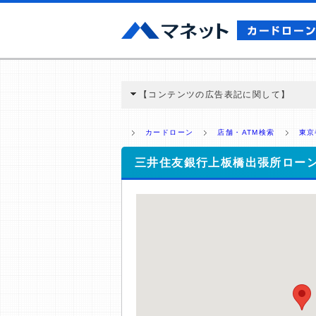
【コンテンツの広告表記に関して】
本コンテンツには、紹介している商品・商材
と弊社に対して企業から紹介報酬が支払われ
カードローン
店舗・ATM検索
東京
ミ収集などに基づき、公平性を担保した情
>提携企業一覧
三井住友銀行上板橋出張所ロー