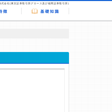
株式会社(東京証券取引所グロース及び福岡証券取引所)
が企業ホームページを訪れ、成約が発生する
はなく、当編集部の調査／ユーザーへの口コ