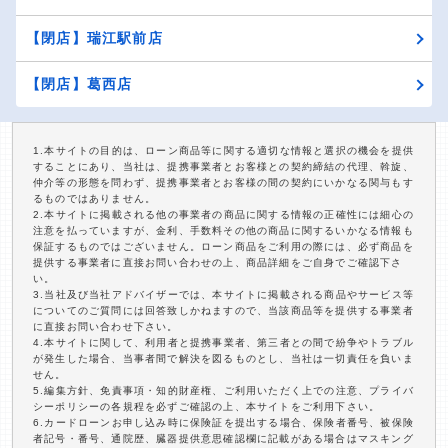
【閉店】瑞江駅前店
【閉店】葛西店
1.本サイトの目的は、ローン商品等に関する適切な情報と選択の機会を提供
することにあり、当社は、提携事業者とお客様との契約締結の代理、斡旋、
仲介等の形態を問わず、提携事業者とお客様の間の契約にいかなる関与もす
るものではありません。
2.本サイトに掲載される他の事業者の商品に関する情報の正確性には細心の
注意を払っていますが、金利、手数料その他の商品に関するいかなる情報も
保証するものではございません。ローン商品をご利用の際には、必ず商品を
提供する事業者に直接お問い合わせの上、商品詳細をご自身でご確認下さ
い。
3.当社及び当社アドバイザーでは、本サイトに掲載される商品やサービス等
についてのご質問には回答致しかねますので、当該商品等を提供する事業者
に直接お問い合わせ下さい。
4.本サイトに関して、利用者と提携事業者、第三者との間で紛争やトラブル
が発生した場合、当事者間で解決を図るものとし、当社は一切責任を負いま
せん。
5.編集方針、免責事項・知的財産権、ご利用いただく上での注意、プライバ
シーポリシーの各規程を必ずご確認の上、本サイトをご利用下さい。
6.カードローンお申し込み時に保険証を提出する場合、保険者番号、被保険
者記号・番号、通院歴、臓器提供意思確認欄に記載がある場合はマスキング