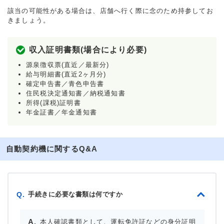
該当の可能性がある場合は、店舗へ行く際に念のため持参してお
きましょう。
収入証明書類(場合により必要)
源泉徴収票(直近／最新分)
給与明細書(直近2ヶ月分)
確定申告書／青色申告書
住民税決定通知書／納税通知書
所得(課税)証明書
年金証書／年金通知書
自動契約機に関するQ&A
手続きに必要な書類は何ですか
Q.
本人確認書類として、運転免許証などの身分証明