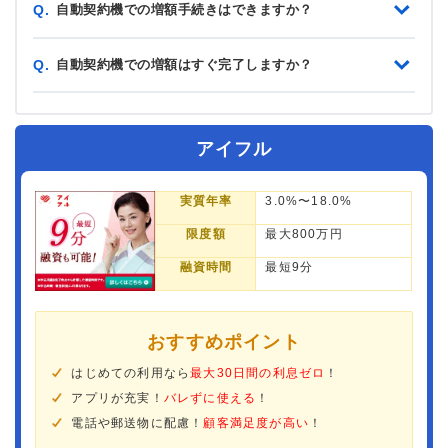
自動契約機での増額手続きはできますか？
Q.
自動契約機での増額はすぐ完了しますか？
Q.
アイフル
実質年率
3.0%〜18.0%
限度額
最大800万円
融資時間
最短9分
おすすめポイント
はじめての利用なら
最大30日間の利息ゼロ
！
アプリが充実！
バレずに使える
！
電話や郵送物に配慮！
顧客満足度が高い
！