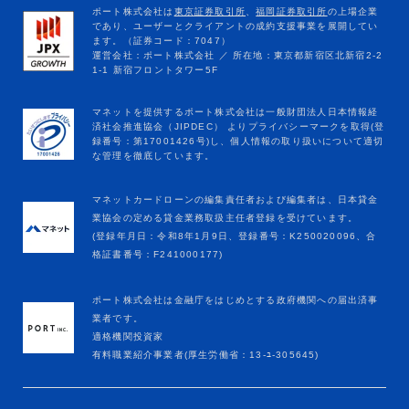
マネットカードローンの編集責任者および編集者は、日本貸金
業協会の定める貸金業務取扱主任者登録を受けています。
(登録年月日：令和8年1月9日、登録番号：K250020096、合
格証書番号：F241000177)
ポート株式会社は金融庁をはじめとする政府機関への届出済事
業者です。
適格機関投資家
有料職業紹介事業者(厚生労働省：13-ﾕ-305645)