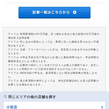
アイフル 利用限度額が50万円超、且つ他社を含めた借入総額100万円超の
場合収入証明必要
アイフル 申し込みの状況によっては、希望に沿った融資を得られない可能
性があります。
アイフル 主婦・フリーターといった方は、安定収入がある方のみが対象と
なります。
アイフル ※申込手続き完了時点から計測した最短時間であり、申込時間や
審査状況などにより異なります。
アイフル 記事内で紹介している全ての口コミは個人の感想であり、必ずし
も口コミと同様のサービス提供を保証するものではございません。
アイフル WEB完結で申込み、返済遅延しない場合は郵送物が発生しませ
ん。
アイフル 借入希望額や条件によっては、身分証明書以外にも収入証明書が
必要となる場合があります。
同じエリアの他の店舗を探す
小岩店