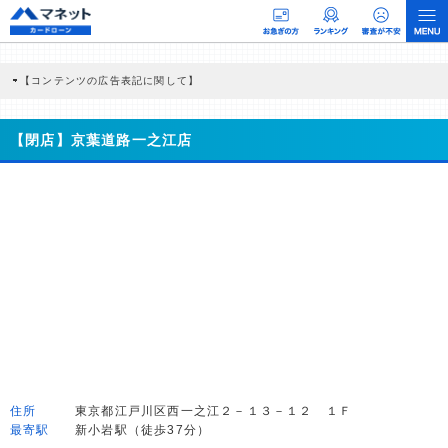
【コンテンツの広告表記に関して】
本コンテンツには、紹介している商品・商材の広告（リンク）を含む場合がありま
す。 これらの広告を経由して読者が企業ホームページを訪れ、成約が発生すると弊
社に対して企業から紹介報酬が支払われるという収益モデルです。 ただし、特定の
【閉店】京葉道路一之江店
商品を根拠なくPRするものではなく、当編集部の調査／ユーザーへの口コミ収集な
どに基づき、公平性を担保した情報提供を行っています。
>提携企業一覧
住所
東京都江戸川区西一之江２－１３－１２ １Ｆ
最寄駅
新小岩駅（徒歩37分）