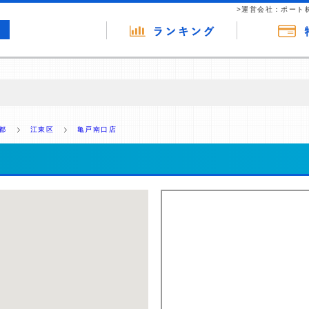
>運営会社：ポート
の広告（リンク）を含む場合があります。 これらの広告を経由して読者
るという収益モデルです。 ただし、特定の商品を根拠なくPRするもので
都
江東区
亀戸南口店
報提供を行っています。