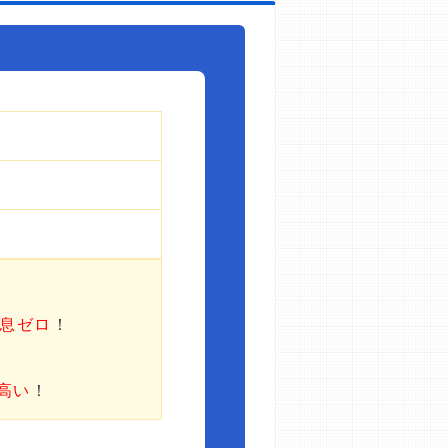
利息ゼロ
！
高い
！