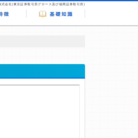
株式会社(東京証券取引所グロース及び福岡証券取引所)
が企業ホームページを訪れ、成約が発生する
はなく、当編集部の調査／ユーザーへの口コ