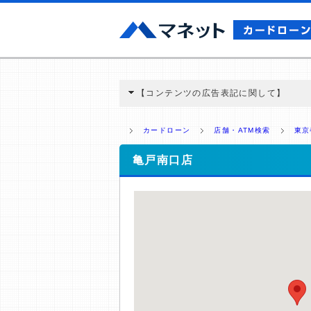
【コンテンツの広告表記に関して】
本コンテンツには、紹介している商品・商材
と弊社に対して企業から紹介報酬が支払われ
カードローン
店舗・ATM検索
東京
ミ収集などに基づき、公平性を担保した情
>提携企業一覧
亀戸南口店