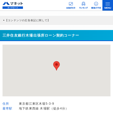
【コンテンツの広告表記に関して】
本コンテンツには、紹介している商品・商材の広告（リンク）を含む場合がありま
す。 これらの広告を経由して読者が企業ホームページを訪れ、成約が発生すると弊
社に対して企業から紹介報酬が支払われるという収益モデルです。 ただし、特定の
三井住友銀行木場出張所ローン契約コーナー
商品を根拠なくPRするものではなく、当編集部の調査／ユーザーへの口コミ収集な
どに基づき、公平性を担保した情報提供を行っています。
>提携企業一覧
住所
東京都江東区木場5-3-9
最寄駅
地下鉄東西線 木場駅（徒歩4分）