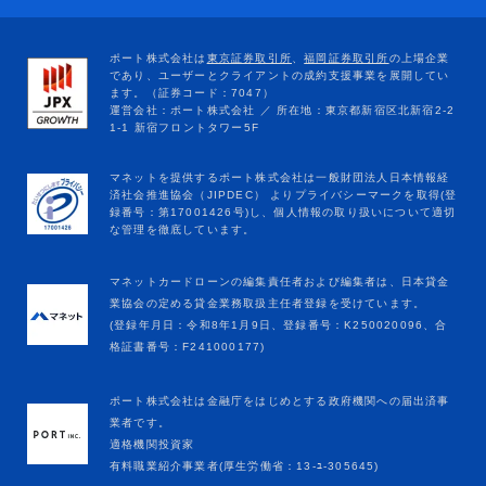
マネットカードローンの編集責任者および編集者は、日本貸金
業協会の定める貸金業務取扱主任者登録を受けています。
(登録年月日：令和8年1月9日、登録番号：K250020096、合
格証書番号：F241000177)
ポート株式会社は金融庁をはじめとする政府機関への届出済事
業者です。
適格機関投資家
有料職業紹介事業者(厚生労働省：13-ﾕ-305645)