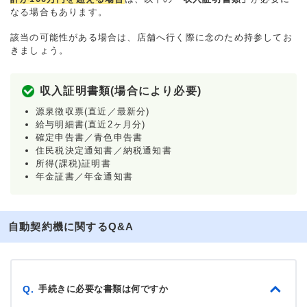
なる場合もあります。
該当の可能性がある場合は、店舗へ行く際に念のため持参してお
きましょう。
収入証明書類(場合により必要)
源泉徴収票(直近／最新分)
給与明細書(直近2ヶ月分)
確定申告書／青色申告書
住民税決定通知書／納税通知書
所得(課税)証明書
年金証書／年金通知書
自動契約機に関するQ&A
手続きに必要な書類は何ですか
Q.