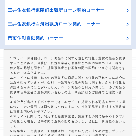
三井住友銀行東陽町出張所ローン契約コーナー
三井住友銀行白河出張所ローン契約コーナー
門前仲町自動契約コーナー
1.本サイトの目的は、ローン商品等に関する適切な情報と選択の機会を提供
することにあり、当社は、提携事業者とお客様との契約締結の代理、斡旋、
仲介等の形態を問わず、提携事業者とお客様の間の契約にいかなる関与もす
るものではありません。
2.本サイトに掲載される他の事業者の商品に関する情報の正確性には細心の
注意を払っていますが、金利、手数料その他の商品に関するいかなる情報も
保証するものではございません。ローン商品をご利用の際には、必ず商品を
提供する事業者に直接お問い合わせの上、商品詳細をご自身でご確認下さ
い。
3.当社及び当社アドバイザーでは、本サイトに掲載される商品やサービス等
についてのご質問には回答致しかねますので、当該商品等を提供する事業者
に直接お問い合わせ下さい。
4.本サイトに関して、利用者と提携事業者、第三者との間で紛争やトラブル
が発生した場合、当事者間で解決を図るものとし、当社は一切責任を負いま
せん。
5.編集方針、免責事項・知的財産権、ご利用いただく上での注意、プライバ
シーポリシーの各規程を必ずご確認の上、本サイトをご利用下さい。