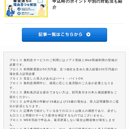
申込時のポイントや別の対処法も紹
介
プロミス 無利息サービスのご利用にはメアド登録とWeb明細利用の登録が
必要です。
プロミス 利用限度額が50万円超、且つ他社を含めた借入総額100万円超の
場合収入証明必要
プロミス 安定した収入があればパート・バイトOK
プロミス 無利息期間中に、残高に応じた返済額のご入金が必要となりま
す。
プロミス 運転免許証を提出できない方は、顔写真付きの本人確認書類をご
提出ください。
プロミス お申込時の年齢が18歳および19歳の場合は、収入証明書類のご提
出が必須となります。
プロミス 記事内で紹介している全ての口コミは個人の感想であり、必ずし
も口コミと同様のサービス提供を保証するものではございません。
プロミス WEB完結で申込み、返済遅延しない場合は郵送物が発生しませ
ん。