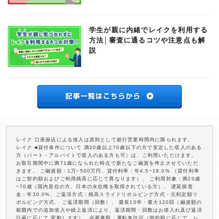
学生が親に内緒でレイクを利用する
方法│審査に通るコツや注意点も解
説
レイク 口座振込による借入は原則として銀行営業時間内に限られます。
レイク ■貸付条件について 満20歳以上70歳以下の方で安定した収入のある
方（パート・アルバイトで収入のある方も可）は、ご利用いただけます。
お取引期間中に満71歳になられた時点で新たなご融資を停止させていただ
きます。 ご融資額：1万~500万円、貸付利率：年4.5~18.0% （貸付利率
はご契約額およびご利用残高に応じて異なります）、 ご利用対象：満20歳
~70歳（国内居住の方、日本の永住権を取得されている方）、 遅延損害
金：年20.0%、ご返済方式：残高スライドリボルビング方式・元利定額リ
ボルビング方式、 ご返済期間（回数）、 最長10年・最大120回（融資額の
範囲内での追加借入や繰上返済により、返済期間・回数はお借入れ及び返済
計画に応じて 変動します）、必要書類：運転免許証（契約額に応じて、レ