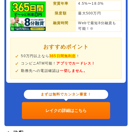
実質年率
4.5%〜18.0%
限度額
最大500万円
融資時間
Webで最短8分融資も
可能！※
おすすめポイント
50万円以上なら
365日間無利息
！
コンビニATM可能！
アプリでカードレス！
勤務先への電話確認は
一切しません。
まずは無料でカンタン審査！
レイクの詳細はこちら