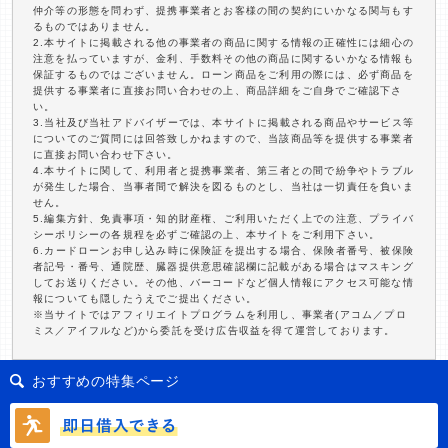
仲介等の形態を問わず、提携事業者とお客様の間の契約にいかなる関与もす
るものではありません。
2.本サイトに掲載される他の事業者の商品に関する情報の正確性には細心の
注意を払っていますが、金利、手数料その他の商品に関するいかなる情報も
保証するものではございません。ローン商品をご利用の際には、必ず商品を
提供する事業者に直接お問い合わせの上、商品詳細をご自身でご確認下さ
い。
3.当社及び当社アドバイザーでは、本サイトに掲載される商品やサービス等
についてのご質問には回答致しかねますので、当該商品等を提供する事業者
に直接お問い合わせ下さい。
4.本サイトに関して、利用者と提携事業者、第三者との間で紛争やトラブル
が発生した場合、当事者間で解決を図るものとし、当社は一切責任を負いま
せん。
5.編集方針、免責事項・知的財産権、ご利用いただく上での注意、プライバ
シーポリシーの各規程を必ずご確認の上、本サイトをご利用下さい。
6.カードローンお申し込み時に保険証を提出する場合、保険者番号、被保険
者記号・番号、通院歴、臓器提供意思確認欄に記載がある場合はマスキング
してお送りください。その他、バーコードなど個人情報にアクセス可能な情
報についても隠したうえでご提出ください。
※当サイトではアフィリエイトプログラムを利用し、事業者(アコム／プロ
ミス／アイフルなど)から委託を受け広告収益を得て運営しております。
おすすめの特集ページ