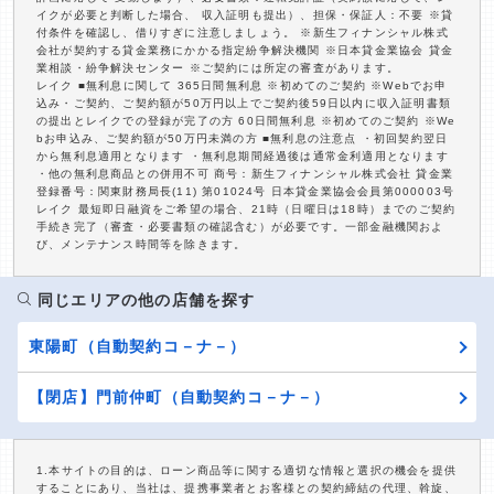
イクが必要と判断した場合、 収入証明も提出）、担保・保証人：不要 ※貸
付条件を確認し、借りすぎに注意しましょう。 ※新生フィナンシャル株式
会社が契約する貸金業務にかかる指定紛争解決機関 ※日本貸金業協会 貸金
業相談・紛争解決センター ※ご契約には所定の審査があります。
レイク ■無利息に関して 365日間無利息 ※初めてのご契約 ※Webでお申
込み・ご契約、ご契約額が50万円以上でご契約後59日以内に収入証明書類
の提出とレイクでの登録が完了の方 60日間無利息 ※初めてのご契約 ※We
bお申込み、ご契約額が50万円未満の方 ■無利息の注意点 ・初回契約翌日
から無利息適用となります ・無利息期間経過後は通常金利適用となります
・他の無利息商品との併用不可 商号：新生フィナンシャル株式会社 貸金業
登録番号：関東財務局長(11) 第01024号 日本貸金業協会会員第000003号
レイク 最短即日融資をご希望の場合、21時（日曜日は18時）までのご契約
手続き完了（審査・必要書類の確認含む）が必要です。一部金融機関およ
び、メンテナンス時間等を除きます。
同じエリアの他の店舗を探す
東陽町（自動契約コ－ナ－）
【閉店】門前仲町（自動契約コ－ナ－）
1.本サイトの目的は、ローン商品等に関する適切な情報と選択の機会を提供
することにあり、当社は、提携事業者とお客様との契約締結の代理、斡旋、