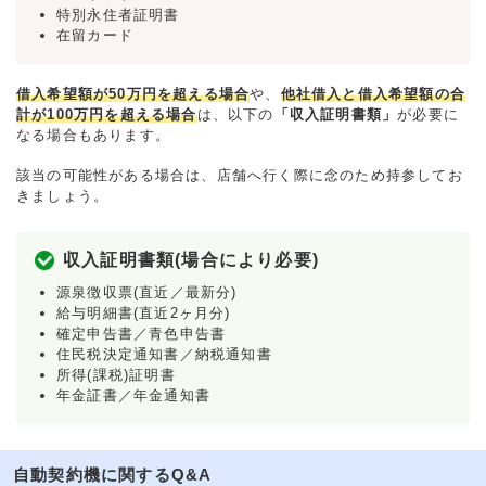
特別永住者証明書
在留カード
借入希望額が50万円を超える場合
や、
他社借入と借入希望額の合
計が100万円を超える場合
は、以下の
「収入証明書類」
が必要に
なる場合もあります。
該当の可能性がある場合は、店舗へ行く際に念のため持参してお
きましょう。
収入証明書類(場合により必要)
源泉徴収票(直近／最新分)
給与明細書(直近2ヶ月分)
確定申告書／青色申告書
住民税決定通知書／納税通知書
所得(課税)証明書
年金証書／年金通知書
自動契約機に関するQ&A