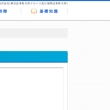
株式会社(東京証券取引所グロース及び福岡証券取引所)
が企業ホームページを訪れ、成約が発生する
はなく、当編集部の調査／ユーザーへの口コ