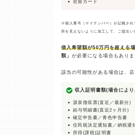
在留カード
※個人番号（マイナンバー）が記載され
所を見えないように加工して、ご提出い
借入希望額が50万円を超える
類」
が必要になる場合もありま
該当の可能性がある場合は、店
収入証明書類(場合により
源泉徴収票(直近／最新分)
給与明細書(直近2ヶ月分)
確定申告書／青色申告書
住民税決定通知書／納税通
所得(課税)証明書