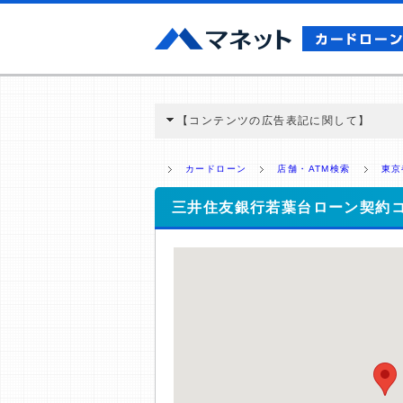
【コンテンツの広告表記に関して】
本コンテンツには、紹介している商品・商材
と弊社に対して企業から紹介報酬が支払われ
カードローン
店舗・ATM検索
東京
ミ収集などに基づき、公平性を担保した情
>提携企業一覧
三井住友銀行若葉台ローン契約