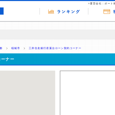
>運営会社：ポート
の広告（リンク）を含む場合があります。 これらの広告を経由して読者
るという収益モデルです。 ただし、特定の商品を根拠なくPRするもので
都
稲城市
三井住友銀行若葉台ローン契約コーナー
報提供を行っています。
コーナー