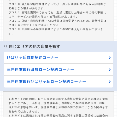
プロミス 借入希望額や条件によっては、身分証明書以外にも収入証明書が
必要となる場合があります。
プロミス 無利息期間中であっても、返済に遅延した場合やその他の事情に
より、サービスの提供を停止する可能性があります。
プロミス 店舗・自動契約機・ATM情報は随時変更されるため、最新情報は
プロミス公式サイトをご確認ください
プロミス ※お申込み時間や審査によりご希望に添えない場合がございま
す。
同じエリアの他の店舗を探す
ひばりヶ丘自動契約コーナー
三井住友銀行田無ローン契約コーナー
三井住友銀行ひばりヶ丘ローン契約コーナー
1.本サイトの目的は、ローン商品等に関する適切な情報と選択の機会を提供
することにあり、当社は、提携事業者とお客様との契約締結の代理、斡旋、
仲介等の形態を問わず、提携事業者とお客様の間の契約にいかなる関与もす
るものではありません。
2.本サイトに掲載される他の事業者の商品に関する情報の正確性には細心の