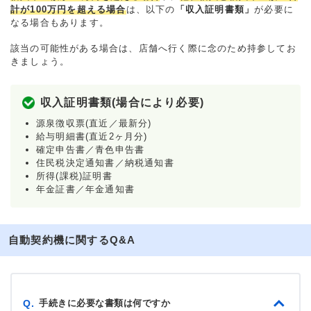
計が100万円を超える場合
は、以下の
「収入証明書類」
が必要に
なる場合もあります。
該当の可能性がある場合は、店舗へ行く際に念のため持参してお
きましょう。
収入証明書類(場合により必要)
源泉徴収票(直近／最新分)
給与明細書(直近2ヶ月分)
確定申告書／青色申告書
住民税決定通知書／納税通知書
所得(課税)証明書
年金証書／年金通知書
自動契約機に関するQ&A
手続きに必要な書類は何ですか
Q.