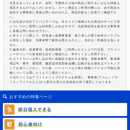
注意を払っていますが、金利、手数料その他の商品に関するいかなる情報も
保証するものではございません。ローン商品をご利用の際には、必ず商品を
提供する事業者に直接お問い合わせの上、商品詳細をご自身でご確認下さ
い。
3.当社及び当社アドバイザーでは、本サイトに掲載される商品やサービス等
についてのご質問には回答致しかねますので、当該商品等を提供する事業者
に直接お問い合わせ下さい。
4.本サイトに関して、利用者と提携事業者、第三者との間で紛争やトラブル
が発生した場合、当事者間で解決を図るものとし、当社は一切責任を負いま
せん。
5.編集方針、免責事項・知的財産権、ご利用いただく上での注意、プライバ
シーポリシーの各規程を必ずご確認の上、本サイトをご利用下さい。
6.カードローンお申し込み時に保険証を提出する場合、保険者番号、被保険
者記号・番号、通院歴、臓器提供意思確認欄に記載がある場合はマスキング
してお送りください。その他、バーコードなど個人情報にアクセス可能な情
報についても隠したうえでご提出ください。
※当サイトではアフィリエイトプログラムを利用し、事業者(アコム／プロ
ミス／アイフルなど)から委託を受け広告収益を得て運営しております。
おすすめの特集ページ