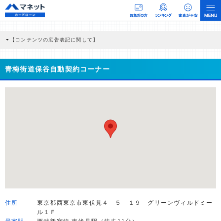
【コンテンツの広告表記に関して】
本コンテンツには、紹介している商品・商材の広告（リンク）を含む場合がありま
す。 これらの広告を経由して読者が企業ホームページを訪れ、成約が発生すると弊
社に対して企業から紹介報酬が支払われるという収益モデルです。 ただし、特定の
青梅街道保谷自動契約コーナー
商品を根拠なくPRするものではなく、当編集部の調査／ユーザーへの口コミ収集な
どに基づき、公平性を担保した情報提供を行っています。
>提携企業一覧
住所
東京都西東京市東伏見４－５－１９ グリーンヴィルドミー
ル１Ｆ