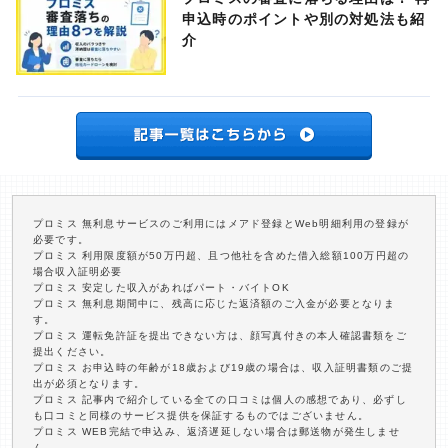
申込時のポイントや別の対処法も紹
介
プロミス 無利息サービスのご利用にはメアド登録とWeb明細利用の登録が
必要です。
プロミス 利用限度額が50万円超、且つ他社を含めた借入総額100万円超の
場合収入証明必要
プロミス 安定した収入があればパート・バイトOK
プロミス 無利息期間中に、残高に応じた返済額のご入金が必要となりま
す。
プロミス 運転免許証を提出できない方は、顔写真付きの本人確認書類をご
提出ください。
プロミス お申込時の年齢が18歳および19歳の場合は、収入証明書類のご提
出が必須となります。
プロミス 記事内で紹介している全ての口コミは個人の感想であり、必ずし
も口コミと同様のサービス提供を保証するものではございません。
プロミス WEB完結で申込み、返済遅延しない場合は郵送物が発生しませ
ん。