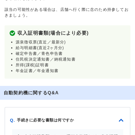
該当の可能性がある場合は、店舗へ行く際に念のため持参してお
きましょう。
収入証明書類(場合により必要)
源泉徴収票(直近／最新分)
給与明細書(直近2ヶ月分)
確定申告書／青色申告書
住民税決定通知書／納税通知書
所得(課税)証明書
年金証書／年金通知書
自動契約機に関するQ&A
手続きに必要な書類は何ですか
Q.