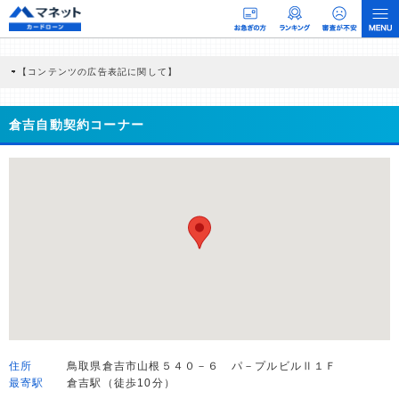
【コンテンツの広告表記に関して】
本コンテンツには、紹介している商品・商材の広告（リンク）を含む場合がありま
す。 これらの広告を経由して読者が企業ホームページを訪れ、成約が発生すると弊
社に対して企業から紹介報酬が支払われるという収益モデルです。 ただし、特定の
倉吉自動契約コーナー
商品を根拠なくPRするものではなく、当編集部の調査／ユーザーへの口コミ収集な
どに基づき、公平性を担保した情報提供を行っています。
>提携企業一覧
住所
鳥取県倉吉市山根５４０－６ パ－プルビルⅡ１Ｆ
最寄駅
倉吉駅（徒歩10分）