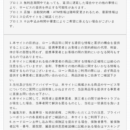
プロミス 無利息期間中であっても、返済に遅延した場合やその他の事情に
より、サービスの提供を停止する可能性があります。
プロミス 店舗・自動契約機・ATM情報は随時変更されるため、最新情報は
プロミス公式サイトをご確認ください
プロミス ※お申込み時間や審査によりご希望に添えない場合がございま
す。
1.本サイトの目的は、ローン商品等に関する適切な情報と選択の機会を提供
することにあり、当社は、提携事業者とお客様との契約締結の代理、斡旋、
仲介等の形態を問わず、提携事業者とお客様の間の契約にいかなる関与もす
るものではありません。
2.本サイトに掲載される他の事業者の商品に関する情報の正確性には細心の
注意を払っていますが、金利、手数料その他の商品に関するいかなる情報も
保証するものではございません。ローン商品をご利用の際には、必ず商品を
提供する事業者に直接お問い合わせの上、商品詳細をご自身でご確認下さ
い。
3.当社及び当社アドバイザーでは、本サイトに掲載される商品やサービス等
についてのご質問には回答致しかねますので、当該商品等を提供する事業者
に直接お問い合わせ下さい。
4.本サイトに関して、利用者と提携事業者、第三者との間で紛争やトラブル
が発生した場合、当事者間で解決を図るものとし、当社は一切責任を負いま
せん。
5.編集方針、免責事項・知的財産権、ご利用いただく上での注意、プライバ
シーポリシーの各規程を必ずご確認の上、本サイトをご利用下さい。
6.カードローンお申し込み時に保険証を提出する場合、保険者番号、被保険
者記号・番号、通院歴、臓器提供意思確認欄に記載がある場合はマスキング