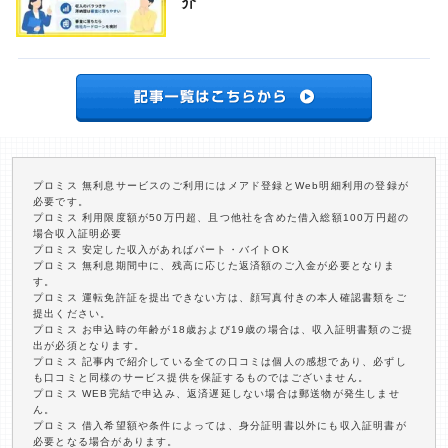
介
プロミス 無利息サービスのご利用にはメアド登録とWeb明細利用の登録が
必要です。
プロミス 利用限度額が50万円超、且つ他社を含めた借入総額100万円超の
場合収入証明必要
プロミス 安定した収入があればパート・バイトOK
プロミス 無利息期間中に、残高に応じた返済額のご入金が必要となりま
す。
プロミス 運転免許証を提出できない方は、顔写真付きの本人確認書類をご
提出ください。
プロミス お申込時の年齢が18歳および19歳の場合は、収入証明書類のご提
出が必須となります。
プロミス 記事内で紹介している全ての口コミは個人の感想であり、必ずし
も口コミと同様のサービス提供を保証するものではございません。
プロミス WEB完結で申込み、返済遅延しない場合は郵送物が発生しませ
ん。
プロミス 借入希望額や条件によっては、身分証明書以外にも収入証明書が
必要となる場合があります。