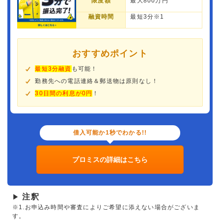
限度額
最大800万円
融資時間
最短3分※1
おすすめポイント
最短3分融資
も可能！
勤務先への電話連絡＆郵送物は原則なし！
30日間の利息が0円
！
借入可能か1秒でわかる!!
プロミスの詳細はこちら
注釈
▶
※1.お申込み時間や審査によりご希望に添えない場合がございま
す。