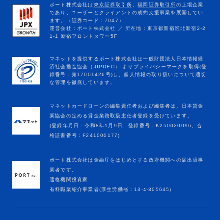
マネットカードローンの編集責任者および編集者は、日本貸金
業協会の定める貸金業務取扱主任者登録を受けています。
(登録年月日：令和8年1月9日、登録番号：K250020096、合
格証書番号：F241000177)
ポート株式会社は金融庁をはじめとする政府機関への届出済事
業者です。
適格機関投資家
有料職業紹介事業者(厚生労働省：13-ﾕ-305645)