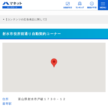
【コンテンツの広告表記に関して】
本コンテンツには、紹介している商品・商材の広告（リンク）を含む場合がありま
す。 これらの広告を経由して読者が企業ホームページを訪れ、成約が発生すると弊
社に対して企業から紹介報酬が支払われるという収益モデルです。 ただし、特定の
射水市役所前通り自動契約コーナー
商品を根拠なくPRするものではなく、当編集部の調査／ユーザーへの口コミ収集な
どに基づき、公平性を担保した情報提供を行っています。
>提携企業一覧
住所
富山県射水市戸破１７３０－１２
最寄駅