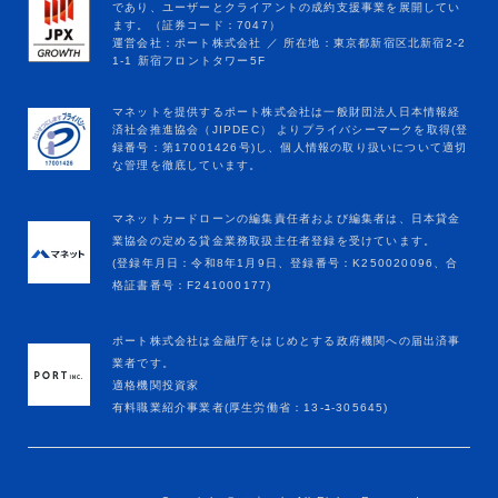
マネットカードローンの編集責任者および編集者は、日本貸金
業協会の定める貸金業務取扱主任者登録を受けています。
(登録年月日：令和8年1月9日、登録番号：K250020096、合
格証書番号：F241000177)
ポート株式会社は金融庁をはじめとする政府機関への届出済事
業者です。
適格機関投資家
有料職業紹介事業者(厚生労働省：13-ﾕ-305645)