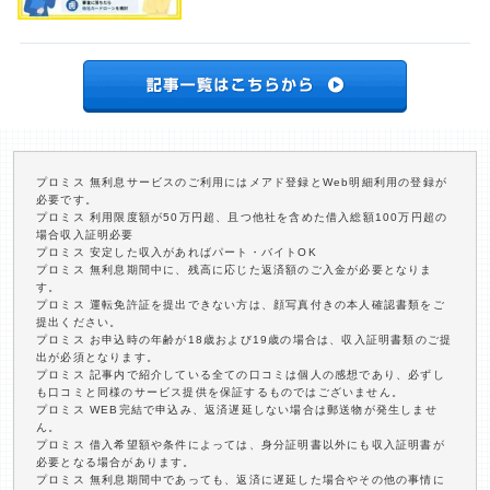
プロミス 無利息サービスのご利用にはメアド登録とWeb明細利用の登録が
必要です。
プロミス 利用限度額が50万円超、且つ他社を含めた借入総額100万円超の
場合収入証明必要
プロミス 安定した収入があればパート・バイトOK
プロミス 無利息期間中に、残高に応じた返済額のご入金が必要となりま
す。
プロミス 運転免許証を提出できない方は、顔写真付きの本人確認書類をご
提出ください。
プロミス お申込時の年齢が18歳および19歳の場合は、収入証明書類のご提
出が必須となります。
プロミス 記事内で紹介している全ての口コミは個人の感想であり、必ずし
も口コミと同様のサービス提供を保証するものではございません。
プロミス WEB完結で申込み、返済遅延しない場合は郵送物が発生しませ
ん。
プロミス 借入希望額や条件によっては、身分証明書以外にも収入証明書が
必要となる場合があります。
プロミス 無利息期間中であっても、返済に遅延した場合やその他の事情に