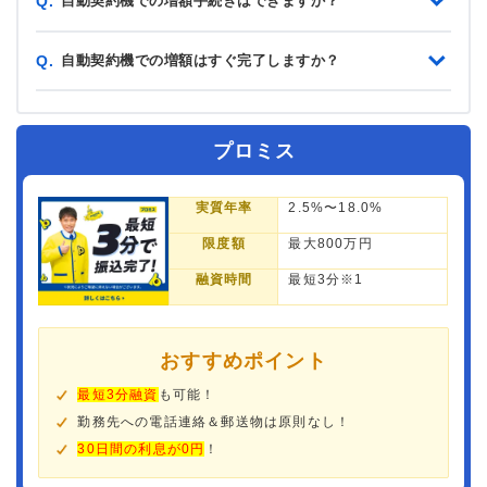
自動契約機での増額手続きはできますか？
Q.
自動契約機での増額はすぐ完了しますか？
Q.
プロミス
実質年率
2.5%〜18.0%
限度額
最大800万円
融資時間
最短3分※1
おすすめポイント
最短3分融資
も可能！
勤務先への電話連絡＆郵送物は原則なし！
30日間の利息が0円
！