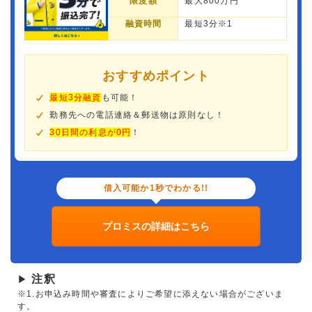
限度額
最大800万円
融資時間
最短3分※1
おすすめポイント
最短3分融資
も可能！
勤務先への電話連絡＆郵送物は原則なし！
30日間の利息が0円
！
借入可能か1秒でわかる!!
プロミスの詳細はこちら
注釈
▶
※1.お申込み時間や審査によりご希望に添えない場合がございま
す。