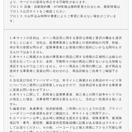
より、サービスの提供を停止する可能性があります。
プロミス 店舗・自動契約機・ATM情報は随時変更されるため、最新情報は
プロミス公式サイトをご確認ください
プロミス ※お申込み時間や審査によりご希望に添えない場合がございま
す。
1.本サイトの目的は、ローン商品等に関する適切な情報と選択の機会を提供
することにあり、当社は、提携事業者とお客様との契約締結の代理、斡旋、
仲介等の形態を問わず、提携事業者とお客様の間の契約にいかなる関与もす
るものではありません。
2.本サイトに掲載される他の事業者の商品に関する情報の正確性には細心の
注意を払っていますが、金利、手数料その他の商品に関するいかなる情報も
保証するものではございません。ローン商品をご利用の際には、必ず商品を
提供する事業者に直接お問い合わせの上、商品詳細をご自身でご確認下さ
い。
3.当社及び当社アドバイザーでは、本サイトに掲載される商品やサービス等
についてのご質問には回答致しかねますので、当該商品等を提供する事業者
に直接お問い合わせ下さい。
4.本サイトに関して、利用者と提携事業者、第三者との間で紛争やトラブル
が発生した場合、当事者間で解決を図るものとし、当社は一切責任を負いま
せん。
5.編集方針、免責事項・知的財産権、ご利用いただく上での注意、プライバ
シーポリシーの各規程を必ずご確認の上、本サイトをご利用下さい。
6.カードローンお申し込み時に保険証を提出する場合、保険者番号、被保険
者記号・番号、通院歴、臓器提供意思確認欄に記載がある場合はマスキング
してお送りください。その他、バーコードなど個人情報にアクセス可能な情