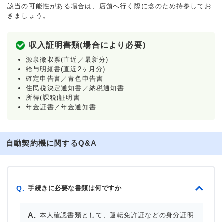
該当の可能性がある場合は、店舗へ行く際に念のため持参してお
きましょう。
収入証明書類(場合により必要)
源泉徴収票(直近／最新分)
給与明細書(直近2ヶ月分)
確定申告書／青色申告書
住民税決定通知書／納税通知書
所得(課税)証明書
年金証書／年金通知書
自動契約機に関するQ&A
手続きに必要な書類は何ですか
Q.
本人確認書類として、運転免許証などの身分証明