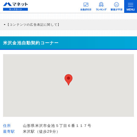
【コンテンツの広告表記に関して】
本コンテンツには、紹介している商品・商材の広告（リンク）を含む場合がありま
す。 これらの広告を経由して読者が企業ホームページを訪れ、成約が発生すると弊
社に対して企業から紹介報酬が支払われるという収益モデルです。 ただし、特定の
米沢金池自動契約コーナー
商品を根拠なくPRするものではなく、当編集部の調査／ユーザーへの口コミ収集な
どに基づき、公平性を担保した情報提供を行っています。
>提携企業一覧
住所
山形県米沢市金池５丁目６番１１７号
最寄駅
米沢駅（徒歩29分）