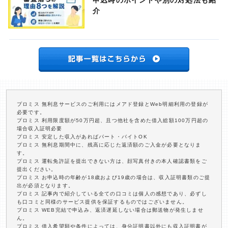
申込時のポイントや別の対処法も紹
介
プロミス 無利息サービスのご利用にはメアド登録とWeb明細利用の登録が
必要です。
プロミス 利用限度額が50万円超、且つ他社を含めた借入総額100万円超の
場合収入証明必要
プロミス 安定した収入があればパート・バイトOK
プロミス 無利息期間中に、残高に応じた返済額のご入金が必要となりま
す。
プロミス 運転免許証を提出できない方は、顔写真付きの本人確認書類をご
提出ください。
プロミス お申込時の年齢が18歳および19歳の場合は、収入証明書類のご提
出が必須となります。
プロミス 記事内で紹介している全ての口コミは個人の感想であり、必ずし
も口コミと同様のサービス提供を保証するものではございません。
プロミス WEB完結で申込み、返済遅延しない場合は郵送物が発生しませ
ん。
プロミス 借入希望額や条件によっては、身分証明書以外にも収入証明書が