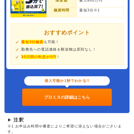
限度額
最大800万円
融資時間
最短3分※1
おすすめポイント
最短3分融資
も可能！
勤務先への電話連絡＆郵送物は原則なし！
30日間の利息が0円
！
借入可能か1秒でわかる!!
プロミスの詳細はこちら
注釈
▶
※1.お申込み時間や審査によりご希望に添えない場合がございま
す。