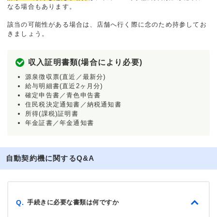
なる場合もあります。
該当の可能性がある場合は、店舗へ行く際に念のため持参してお
きましょう。
収入証明書類(場合により必要)
源泉徴収票(直近／最新分)
給与明細書(直近2ヶ月分)
確定申告書／青色申告書
住民税決定通知書／納税通知書
所得(課税)証明書
年金証書／年金通知書
自動契約機に関するQ&A
手続きに必要な書類は何ですか
Q.