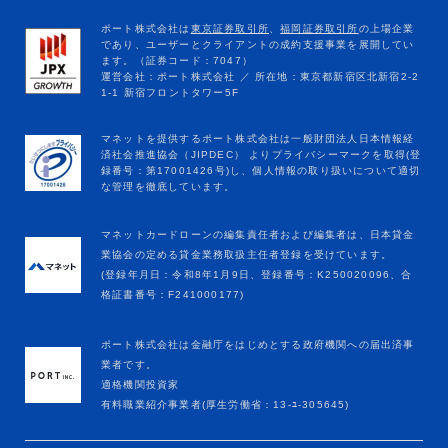
マネットカードローンの編集責任者および編集者は、日本貸金
業協会の定める貸金業務取扱主任者登録を受けています。
(登録年月日：令和8年1月9日、登録番号：K250020096、合
格証書番号：F241000177)
ポート株式会社は金融庁をはじめとする政府機関への届出済事
業者です。
適格機関投資家
有料職業紹介事業者(厚生労働省：13-ﾕ-305645)