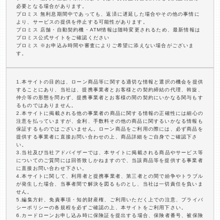
必要となる場合があります。
プロミス 無利息期間中であっても、返済に遅延した場合やその他の事情に
より、サービスの提供を停止する可能性があります。
プロミス 店舗・自動契約機・ATM情報は随時変更されるため、最新情報は
プロミス公式サイトをご確認ください
プロミス ※お申込み時間や審査によりご希望に添えない場合がございま
す。
1.本サイトの目的は、ローン商品等に関する適切な情報と選択の機会を提供
することにあり、当社は、提携事業者とお客様との契約締結の代理、斡旋、
仲介等の形態を問わず、提携事業者とお客様の間の契約にいかなる関与もす
るものではありません。
2.本サイトに掲載される他の事業者の商品に関する情報の正確性には細心の
注意を払っていますが、金利、手数料その他の商品に関するいかなる情報も
保証するものではございません。ローン商品をご利用の際には、必ず商品を
提供する事業者に直接お問い合わせの上、商品詳細をご自身でご確認下さ
い。
3.当社及び当社アドバイザーでは、本サイトに掲載される商品やサービス等
についてのご質問には回答致しかねますので、当該商品等を提供する事業者
に直接お問い合わせ下さい。
4.本サイトに関して、利用者と提携事業者、第三者との間で紛争やトラブル
が発生した場合、当事者間で解決を図るものとし、当社は一切責任を負いま
せん。
5.編集方針、免責事項・知的財産権、ご利用いただく上での注意、プライバ
シーポリシーの各規程を必ずご確認の上、本サイトをご利用下さい。
6.カードローンお申し込み時に保険証を提出する場合、保険者番号、被保険