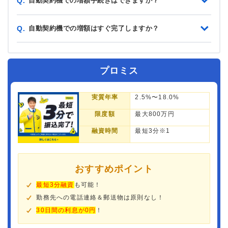
自動契約機での増額手続きはできますか？
Q.
自動契約機での増額はすぐ完了しますか？
Q.
プロミス
実質年率
2.5%〜18.0%
限度額
最大800万円
融資時間
最短3分※1
おすすめポイント
最短3分融資
も可能！
勤務先への電話連絡＆郵送物は原則なし！
30日間の利息が0円
！