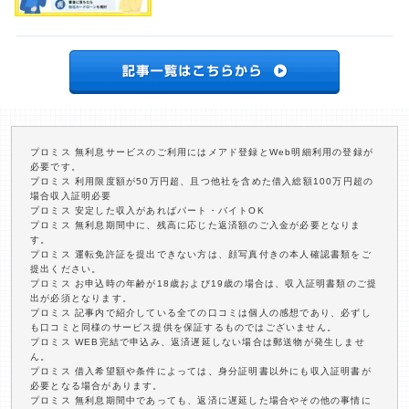
プロミス 無利息サービスのご利用にはメアド登録とWeb明細利用の登録が
必要です。
プロミス 利用限度額が50万円超、且つ他社を含めた借入総額100万円超の
場合収入証明必要
プロミス 安定した収入があればパート・バイトOK
プロミス 無利息期間中に、残高に応じた返済額のご入金が必要となりま
す。
プロミス 運転免許証を提出できない方は、顔写真付きの本人確認書類をご
提出ください。
プロミス お申込時の年齢が18歳および19歳の場合は、収入証明書類のご提
出が必須となります。
プロミス 記事内で紹介している全ての口コミは個人の感想であり、必ずし
も口コミと同様のサービス提供を保証するものではございません。
プロミス WEB完結で申込み、返済遅延しない場合は郵送物が発生しませ
ん。
プロミス 借入希望額や条件によっては、身分証明書以外にも収入証明書が
必要となる場合があります。
プロミス 無利息期間中であっても、返済に遅延した場合やその他の事情に