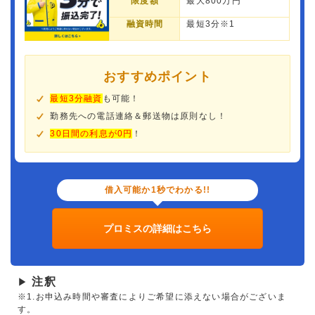
限度額
最大800万円
融資時間
最短3分※1
おすすめポイント
最短3分融資
も可能！
勤務先への電話連絡＆郵送物は原則なし！
30日間の利息が0円
！
借入可能か1秒でわかる!!
プロミスの詳細はこちら
注釈
▶
※1.お申込み時間や審査によりご希望に添えない場合がございま
す。