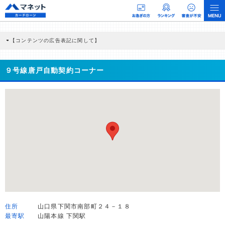
【コンテンツの広告表記に関して】
本コンテンツには、紹介している商品・商材の広告（リンク）を含む場合がありま
す。 これらの広告を経由して読者が企業ホームページを訪れ、成約が発生すると弊
社に対して企業から紹介報酬が支払われるという収益モデルです。 ただし、特定の
９号線唐戸自動契約コーナー
商品を根拠なくPRするものではなく、当編集部の調査／ユーザーへの口コミ収集な
どに基づき、公平性を担保した情報提供を行っています。
>提携企業一覧
住所
山口県下関市南部町２４－１８
最寄駅
山陽本線 下関駅