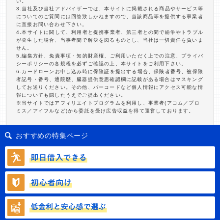
い。
3.当社及び当社アドバイザーでは、本サイトに掲載される商品やサービス等
についてのご質問には回答致しかねますので、当該商品等を提供する事業者
に直接お問い合わせ下さい。
4.本サイトに関して、利用者と提携事業者、第三者との間で紛争やトラブル
が発生した場合、当事者間で解決を図るものとし、当社は一切責任を負いま
せん。
5.編集方針、免責事項・知的財産権、ご利用いただく上での注意、プライバ
シーポリシーの各規程を必ずご確認の上、本サイトをご利用下さい。
6.カードローンお申し込み時に保険証を提出する場合、保険者番号、被保険
者記号・番号、通院歴、臓器提供意思確認欄に記載がある場合はマスキング
してお送りください。その他、バーコードなど個人情報にアクセス可能な情
報についても隠したうえでご提出ください。
※当サイトではアフィリエイトプログラムを利用し、事業者(アコム／プロ
ミス／アイフルなど)から委託を受け広告収益を得て運営しております。
おすすめの特集ページ