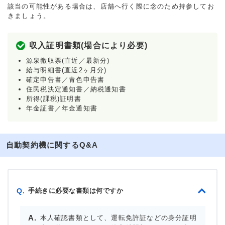
該当の可能性がある場合は、店舗へ行く際に念のため持参してお
きましょう。
収入証明書類(場合により必要)
源泉徴収票(直近／最新分)
給与明細書(直近2ヶ月分)
確定申告書／青色申告書
住民税決定通知書／納税通知書
所得(課税)証明書
年金証書／年金通知書
自動契約機に関するQ&A
手続きに必要な書類は何ですか
Q.
本人確認書類として、運転免許証などの身分証明