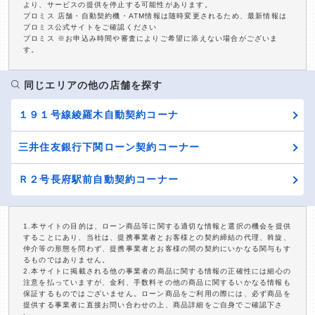
より、サービスの提供を停止する可能性があります。
プロミス 店舗・自動契約機・ATM情報は随時変更されるため、最新情報は
プロミス公式サイトをご確認ください
プロミス ※お申込み時間や審査によりご希望に添えない場合がございま
す。
同じエリアの他の店舗を探す
１９１号線綾羅木自動契約コーナ
三井住友銀行下関ローン契約コーナー
Ｒ２号長府駅前自動契約コーナー
1.本サイトの目的は、ローン商品等に関する適切な情報と選択の機会を提供
することにあり、当社は、提携事業者とお客様との契約締結の代理、斡旋、
仲介等の形態を問わず、提携事業者とお客様の間の契約にいかなる関与もす
るものではありません。
2.本サイトに掲載される他の事業者の商品に関する情報の正確性には細心の
注意を払っていますが、金利、手数料その他の商品に関するいかなる情報も
保証するものではございません。ローン商品をご利用の際には、必ず商品を
提供する事業者に直接お問い合わせの上、商品詳細をご自身でご確認下さ