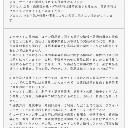
より、サービスの提供を停止する可能性があります。
プロミス 店舗・自動契約機・ATM情報は随時変更されるため、最新情報は
プロミス公式サイトをご確認ください
プロミス ※お申込み時間や審査によりご希望に添えない場合がございま
す。
1.本サイトの目的は、ローン商品等に関する適切な情報と選択の機会を提供
することにあり、当社は、提携事業者とお客様との契約締結の代理、斡旋、
仲介等の形態を問わず、提携事業者とお客様の間の契約にいかなる関与もす
るものではありません。
2.本サイトに掲載される他の事業者の商品に関する情報の正確性には細心の
注意を払っていますが、金利、手数料その他の商品に関するいかなる情報も
保証するものではございません。ローン商品をご利用の際には、必ず商品を
提供する事業者に直接お問い合わせの上、商品詳細をご自身でご確認下さ
い。
3.当社及び当社アドバイザーでは、本サイトに掲載される商品やサービス等
についてのご質問には回答致しかねますので、当該商品等を提供する事業者
に直接お問い合わせ下さい。
4.本サイトに関して、利用者と提携事業者、第三者との間で紛争やトラブル
が発生した場合、当事者間で解決を図るものとし、当社は一切責任を負いま
せん。
5.編集方針、免責事項・知的財産権、ご利用いただく上での注意、プライバ
シーポリシーの各規程を必ずご確認の上、本サイトをご利用下さい。
6.カードローンお申し込み時に保険証を提出する場合、保険者番号、被保険
者記号・番号、通院歴、臓器提供意思確認欄に記載がある場合はマスキング
してお送りください。その他、バーコードなど個人情報にアクセス可能な情