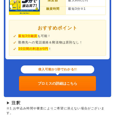
限度額
最大800万円
融資時間
最短3分※1
おすすめポイント
最短3分融資
も可能！
勤務先への電話連絡＆郵送物は原則なし！
30日間の利息が0円
！
借入可能か1秒でわかる!!
プロミスの詳細はこちら
注釈
▶
※1.お申込み時間や審査によりご希望に添えない場合がございま
す。