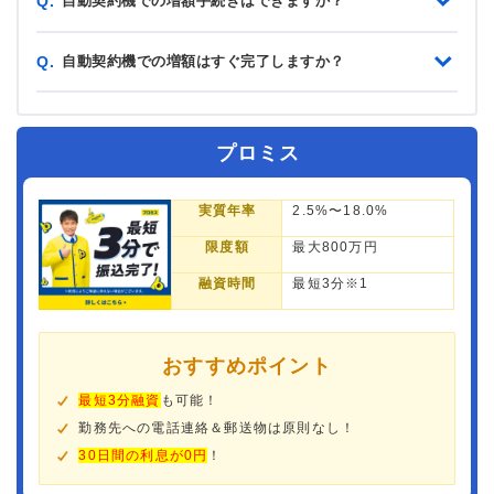
自動契約機での増額手続きはできますか？
Q.
自動契約機での増額はすぐ完了しますか？
Q.
プロミス
実質年率
2.5%〜18.0%
限度額
最大800万円
融資時間
最短3分※1
おすすめポイント
最短3分融資
も可能！
勤務先への電話連絡＆郵送物は原則なし！
30日間の利息が0円
！