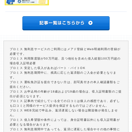
プロミス 無利息サービスのご利用にはメアド登録とWeb明細利用の登録が
必要です。
プロミス 利用限度額が50万円超、且つ他社を含めた借入総額100万円超の
場合収入証明必要
プロミス 安定した収入があればパート・バイトOK
プロミス 無利息期間中に、残高に応じた返済額のご入金が必要となりま
す。
プロミス 運転免許証を提出できない方は、顔写真付きの本人確認書類をご
提出ください。
プロミス お申込時の年齢が18歳および19歳の場合は、収入証明書類のご提
出が必須となります。
プロミス 記事内で紹介している全ての口コミは個人の感想であり、必ずし
も口コミと同様のサービス提供を保証するものではございません。
プロミス WEB完結で申込み、返済遅延しない場合は郵送物が発生しませ
ん。
プロミス 借入希望額や条件によっては、身分証明書以外にも収入証明書が
必要となる場合があります。
プロミス 無利息期間中であっても、返済に遅延した場合やその他の事情に