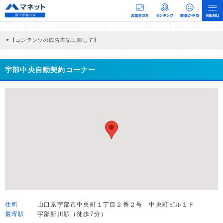
【コンテンツの広告表記に関して】
本コンテンツには、紹介している商品・商材の広告（リンク）を含む場合がありま
す。 これらの広告を経由して読者が企業ホームページを訪れ、成約が発生すると弊
社に対して企業から紹介報酬が支払われるという収益モデルです。 ただし、特定の
宇部中央自動契約コーナー
商品を根拠なくPRするものではなく、当編集部の調査／ユーザーへの口コミ収集な
どに基づき、公平性を担保した情報提供を行っています。
>提携企業一覧
住所
山口県宇部市中央町１丁目２番２号 中央町ビル１Ｆ
最寄駅
宇部新川駅（徒歩7分）