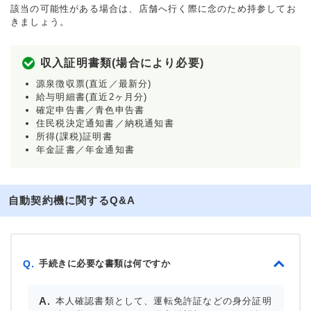
該当の可能性がある場合は、店舗へ行く際に念のため持参してお
きましょう。
収入証明書類(場合により必要)
源泉徴収票(直近／最新分)
給与明細書(直近2ヶ月分)
確定申告書／青色申告書
住民税決定通知書／納税通知書
所得(課税)証明書
年金証書／年金通知書
自動契約機に関するQ&A
手続きに必要な書類は何ですか
Q.
本人確認書類として、運転免許証などの身分証明