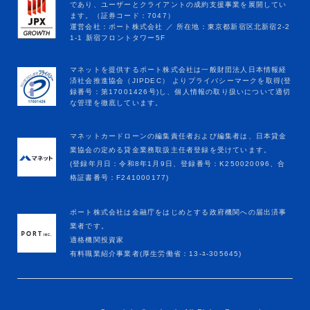
マネットカードローンの編集責任者および編集者は、日本貸金
業協会の定める貸金業務取扱主任者登録を受けています。
(登録年月日：令和8年1月9日、登録番号：K250020096、合
格証書番号：F241000177)
ポート株式会社は金融庁をはじめとする政府機関への届出済事
業者です。
適格機関投資家
有料職業紹介事業者(厚生労働省：13-ﾕ-305645)