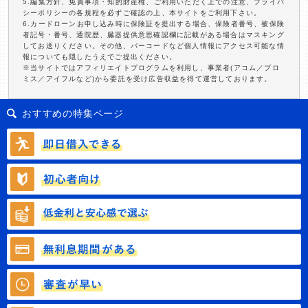
5.編集方針、免責事項・知的財産権、ご利用いただく上での注意、プライバ
シーポリシーの各規程を必ずご確認の上、本サイトをご利用下さい。
6.カードローンお申し込み時に保険証を提出する場合、保険者番号、被保険
者記号・番号、通院歴、臓器提供意思確認欄に記載がある場合はマスキング
してお送りください。その他、バーコードなど個人情報にアクセス可能な情
報についても隠したうえでご提出ください。
※当サイトではアフィリエイトプログラムを利用し、事業者(アコム／プロ
ミス／アイフルなど)から委託を受け広告収益を得て運営しております。
おすすめの特集ページ