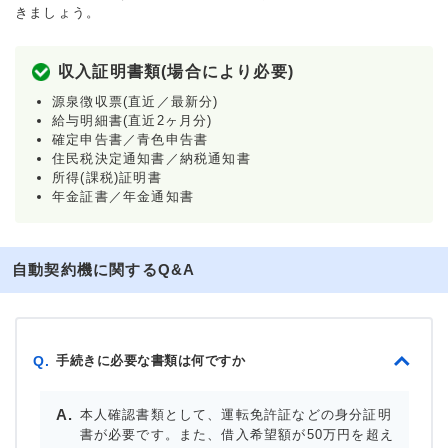
きましょう。
収入証明書類(場合により必要)
源泉徴収票(直近／最新分)
給与明細書(直近2ヶ月分)
確定申告書／青色申告書
住民税決定通知書／納税通知書
所得(課税)証明書
年金証書／年金通知書
自動契約機に関するQ&A
手続きに必要な書類は何ですか
Q.
本人確認書類として、運転免許証などの身分証明
書が必要です。また、借入希望額が50万円を超え