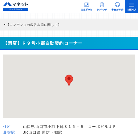
【コンテンツの広告表記に関して】
本コンテンツには、紹介している商品・商材の広告（リンク）を含む場合がありま
す。 これらの広告を経由して読者が企業ホームページを訪れ、成約が発生すると弊
社に対して企業から紹介報酬が支払われるという収益モデルです。 ただし、特定の
【閉店】Ｒ９号小郡自動契約コーナー
商品を根拠なくPRするものではなく、当編集部の調査／ユーザーへの口コミ収集な
どに基づき、公平性を担保した情報提供を行っています。
>提携企業一覧
住所
山口県山口市小郡下郷８１５－５ コーポビル１Ｆ
最寄駅
JR山口線 周防下郷駅