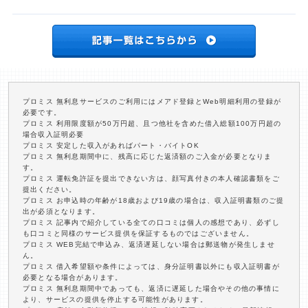
プロミス 無利息サービスのご利用にはメアド登録とWeb明細利用の登録が
必要です。
プロミス 利用限度額が50万円超、且つ他社を含めた借入総額100万円超の
場合収入証明必要
プロミス 安定した収入があればパート・バイトOK
プロミス 無利息期間中に、残高に応じた返済額のご入金が必要となりま
す。
プロミス 運転免許証を提出できない方は、顔写真付きの本人確認書類をご
提出ください。
プロミス お申込時の年齢が18歳および19歳の場合は、収入証明書類のご提
出が必須となります。
プロミス 記事内で紹介している全ての口コミは個人の感想であり、必ずし
も口コミと同様のサービス提供を保証するものではございません。
プロミス WEB完結で申込み、返済遅延しない場合は郵送物が発生しませ
ん。
プロミス 借入希望額や条件によっては、身分証明書以外にも収入証明書が
必要となる場合があります。
プロミス 無利息期間中であっても、返済に遅延した場合やその他の事情に
より、サービスの提供を停止する可能性があります。