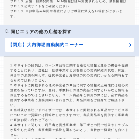
プロミス 店舗・自動契約機・ATM情報は随時変更されるため、最新情報は
プロミス公式サイトをご確認ください
プロミス ※お申込み時間や審査によりご希望に添えない場合がございま
す。
同じエリアの他の店舗を探す
【閉店】大内御堀自動契約コーナー
1.本サイトの目的は、ローン商品等に関する適切な情報と選択の機会を提供
することにあり、当社は、提携事業者とお客様との契約締結の代理、斡旋、
仲介等の形態を問わず、提携事業者とお客様の間の契約にいかなる関与もす
るものではありません。
2.本サイトに掲載される他の事業者の商品に関する情報の正確性には細心の
注意を払っていますが、金利、手数料その他の商品に関するいかなる情報も
保証するものではございません。ローン商品をご利用の際には、必ず商品を
提供する事業者に直接お問い合わせの上、商品詳細をご自身でご確認下さ
い。
3.当社及び当社アドバイザーでは、本サイトに掲載される商品やサービス等
についてのご質問には回答致しかねますので、当該商品等を提供する事業者
に直接お問い合わせ下さい。
4.本サイトに関して、利用者と提携事業者、第三者との間で紛争やトラブル
が発生した場合、当事者間で解決を図るものとし、当社は一切責任を負いま
せん。