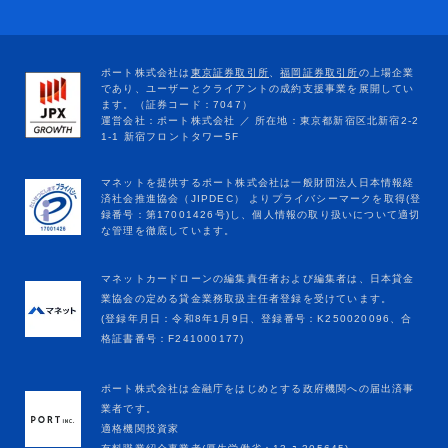
マネットカードローンの編集責任者および編集者は、日本貸金
業協会の定める貸金業務取扱主任者登録を受けています。
(登録年月日：令和8年1月9日、登録番号：K250020096、合
格証書番号：F241000177)
ポート株式会社は金融庁をはじめとする政府機関への届出済事
業者です。
適格機関投資家