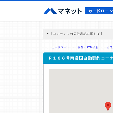
【コンテンツの広告表記に関して】
本コンテンツには、紹介している商品・商材
と弊社に対して企業から紹介報酬が支払われ
カードローン
店舗・ATM検索
山口
ミ収集などに基づき、公平性を担保した情
>提携企業一覧
Ｒ１８８号南岩国自動契約コー