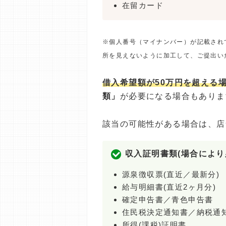
在留カード
※個人番号（マイナンバー）が記載され
所を見えないように加工して、ご提出い
借入希望額が50万円を超える
類」
が必要になる場合もありま
該当の可能性がある場合は、店
収入証明書類(場合により
源泉徴収票(直近／最新分)
給与明細書(直近2ヶ月分)
確定申告書／青色申告書
住民税決定通知書／納税通
所得(課税)証明書