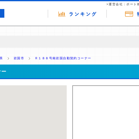
>運営会社：ポート
の広告（リンク）を含む場合があります。 これらの広告を経由して読者
るという収益モデルです。 ただし、特定の商品を根拠なくPRするもので
県
岩国市
Ｒ１８８号南岩国自動契約コーナー
報提供を行っています。
ナー