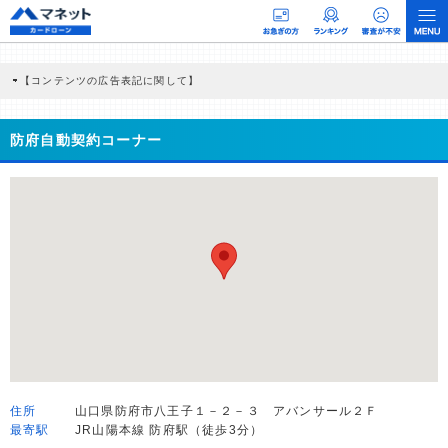
【コンテンツの広告表記に関して】
本コンテンツには、紹介している商品・商材の広告（リンク）を含む場合がありま
す。 これらの広告を経由して読者が企業ホームページを訪れ、成約が発生すると弊
社に対して企業から紹介報酬が支払われるという収益モデルです。 ただし、特定の
防府自動契約コーナー
商品を根拠なくPRするものではなく、当編集部の調査／ユーザーへの口コミ収集な
どに基づき、公平性を担保した情報提供を行っています。
>提携企業一覧
住所
山口県防府市八王子１－２－３ アバンサール２Ｆ
最寄駅
JR山陽本線 防府駅（徒歩3分）