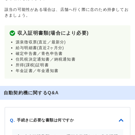
該当の可能性がある場合は、店舗へ行く際に念のため持参してお
きましょう。
収入証明書類(場合により必要)
源泉徴収票(直近／最新分)
給与明細書(直近2ヶ月分)
確定申告書／青色申告書
住民税決定通知書／納税通知書
所得(課税)証明書
年金証書／年金通知書
自動契約機に関するQ&A
手続きに必要な書類は何ですか
Q.