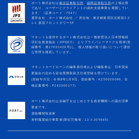
マネットカードローンの編集責任者および編集者は、日本貸金
業協会の定める貸金業務取扱主任者登録を受けています。
(登録年月日：令和8年1月9日、登録番号：K250020096、合
格証書番号：F241000177)
ポート株式会社は金融庁をはじめとする政府機関への届出済事
業者です。
適格機関投資家
有料職業紹介事業者(厚生労働省：13-ﾕ-305645)