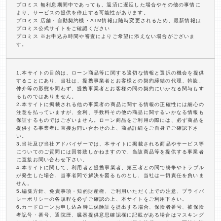
プロミス 無利息期間中であっても、返済に遅延した場合やその他の事情に
より、サービスの提供を停止する可能性があります。
プロミス 店舗・自動契約機・ATM情報は随時変更されるため、最新情報は
プロミス公式サイトをご確認ください
プロミス ※お申込み時間や審査によりご希望に添えない場合がございま
す。
1.本サイトの目的は、ローン商品等に関する適切な情報と選択の機会を提供
することにあり、当社は、提携事業者とお客様との契約締結の代理、斡旋、
仲介等の形態を問わず、提携事業者とお客様の間の契約にいかなる関与もす
るものではありません。
2.本サイトに掲載される他の事業者の商品に関する情報の正確性には細心の
注意を払っていますが、金利、手数料その他の商品に関するいかなる情報も
保証するものではございません。ローン商品をご利用の際には、必ず商品を
提供する事業者に直接お問い合わせの上、商品詳細をご自身でご確認下さ
い。
3.当社及び当社アドバイザーでは、本サイトに掲載される商品やサービス等
についてのご質問には回答致しかねますので、当該商品等を提供する事業者
に直接お問い合わせ下さい。
4.本サイトに関して、利用者と提携事業者、第三者との間で紛争やトラブル
が発生した場合、当事者間で解決を図るものとし、当社は一切責任を負いま
せん。
5.編集方針、免責事項・知的財産権、ご利用いただく上での注意、プライバ
シーポリシーの各規程を必ずご確認の上、本サイトをご利用下さい。
6.カードローンお申し込み時に保険証を提出する場合、保険者番号、被保険
者記号・番号、通院歴、臓器提供意思確認欄に記載がある場合はマスキング