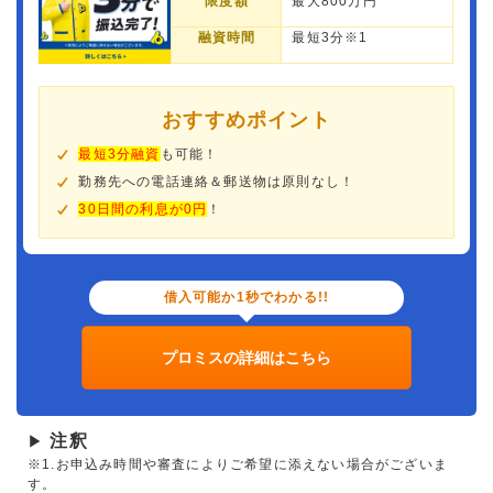
限度額
最大800万円
融資時間
最短3分※1
おすすめポイント
最短3分融資
も可能！
勤務先への電話連絡＆郵送物は原則なし！
30日間の利息が0円
！
借入可能か1秒でわかる!!
プロミスの詳細はこちら
注釈
▶
※1.お申込み時間や審査によりご希望に添えない場合がございま
す。