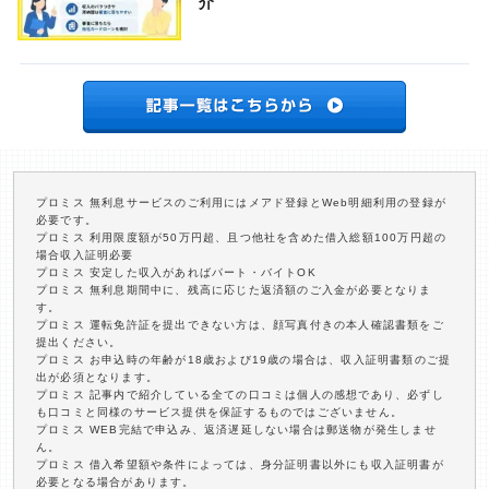
介
プロミス 無利息サービスのご利用にはメアド登録とWeb明細利用の登録が
必要です。
プロミス 利用限度額が50万円超、且つ他社を含めた借入総額100万円超の
場合収入証明必要
プロミス 安定した収入があればパート・バイトOK
プロミス 無利息期間中に、残高に応じた返済額のご入金が必要となりま
す。
プロミス 運転免許証を提出できない方は、顔写真付きの本人確認書類をご
提出ください。
プロミス お申込時の年齢が18歳および19歳の場合は、収入証明書類のご提
出が必須となります。
プロミス 記事内で紹介している全ての口コミは個人の感想であり、必ずし
も口コミと同様のサービス提供を保証するものではございません。
プロミス WEB完結で申込み、返済遅延しない場合は郵送物が発生しませ
ん。
プロミス 借入希望額や条件によっては、身分証明書以外にも収入証明書が
必要となる場合があります。