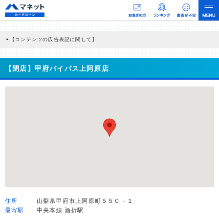
【コンテンツの広告表記に関して】
本コンテンツには、紹介している商品・商材の広告（リンク）を含む場合がありま
す。 これらの広告を経由して読者が企業ホームページを訪れ、成約が発生すると弊
社に対して企業から紹介報酬が支払われるという収益モデルです。 ただし、特定の
【閉店】甲府バイパス上阿原店
商品を根拠なくPRするものではなく、当編集部の調査／ユーザーへの口コミ収集な
どに基づき、公平性を担保した情報提供を行っています。
>提携企業一覧
住所
山梨県甲府市上阿原町５５０－１
最寄駅
中央本線 酒折駅