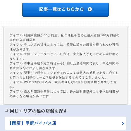
アイフル 利用限度額が50万円超、且つ他社を含めた借入総額100万円超の
場合収入証明必要
アイフル 申し込みの状況によっては、希望に沿った融資を得られない可能
性があります。
アイフル 主婦・フリーターといった方は、安定収入がある方のみが対象と
なります。
アイフル ※申込手続き完了時点から計測した最短時間であり、申込時間や
審査状況などにより異なります。
アイフル 記事内で紹介している全ての口コミは個人の感想であり、必ずし
も口コミと同様のサービス提供を保証するものではございません。
アイフル WEB完結で申込み、返済遅延しない場合は郵送物が発生しませ
ん。
アイフル 借入希望額や条件によっては、身分証明書以外にも収入証明書が
必要となる場合があります。
同じエリアの他の店舗を探す
【閉店】甲府バイパス店