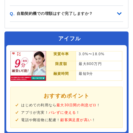
自動契約機での増額はすぐ完了しますか？
Q.
アイフル
実質年率
3.0%〜18.0%
限度額
最大800万円
融資時間
最短9分
おすすめポイント
はじめての利用なら
最大30日間の利息ゼロ
！
アプリが充実！
バレずに使える
！
電話や郵送物に配慮！
顧客満足度が高い
！