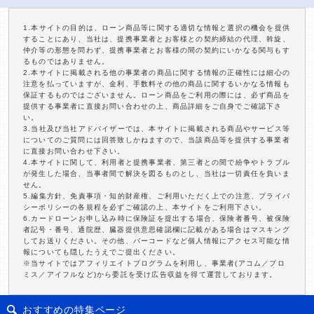
1.本サイトの目的は、ローン商品等に関する適切な情報と選択の機会を提供
することにあり、当社は、提携事業者とお客様との契約締結の代理、斡旋、
仲介等の形態を問わず、提携事業者とお客様の間の契約にいかなる関与もす
るものではありません。
2.本サイトに掲載される他の事業者の商品に関する情報の正確性には細心の
注意を払っていますが、金利、手数料その他の商品に関するいかなる情報も
保証するものではございません。ローン商品をご利用の際には、必ず商品を
提供する事業者に直接お問い合わせの上、商品詳細をご自身でご確認下さ
い。
3.当社及び当社アドバイザーでは、本サイトに掲載される商品やサービス等
についてのご質問には回答致しかねますので、当該商品等を提供する事業者
に直接お問い合わせ下さい。
4.本サイトに関して、利用者と提携事業者、第三者との間で紛争やトラブル
が発生した場合、当事者間で解決を図るものとし、当社は一切責任を負いま
せん。
5.編集方針、免責事項・知的財産権、ご利用いただく上での注意、プライバ
シーポリシーの各規程を必ずご確認の上、本サイトをご利用下さい。
6.カードローンお申し込み時に保険証を提出する場合、保険者番号、被保険
者記号・番号、通院歴、臓器提供意思確認欄に記載がある場合はマスキング
してお送りください。その他、バーコードなど個人情報にアクセス可能な情
報についても隠したうえでご提出ください。
※当サイトではアフィリエイトプログラムを利用し、事業者(アコム／プロ
ミス／アイフルなど)から委託を受け広告収益を得て運営しております。
おすすめの特集ページ