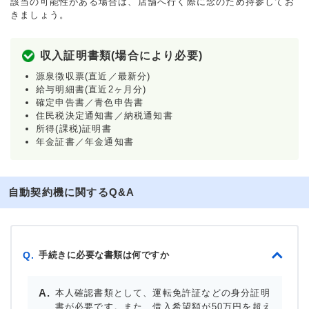
該当の可能性がある場合は、店舗へ行く際に念のため持参してお
きましょう。
収入証明書類(場合により必要)
源泉徴収票(直近／最新分)
給与明細書(直近2ヶ月分)
確定申告書／青色申告書
住民税決定通知書／納税通知書
所得(課税)証明書
年金証書／年金通知書
自動契約機に関するQ&A
手続きに必要な書類は何ですか
Q.
本人確認書類として、運転免許証などの身分証明
書が必要です。また、借入希望額が50万円を超え