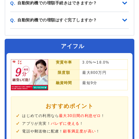
自動契約機での増額手続きはできますか？
Q.
自動契約機での増額はすぐ完了しますか？
Q.
アイフル
実質年率
3.0%〜18.0%
限度額
最大800万円
融資時間
最短9分
おすすめポイント
はじめての利用なら
最大30日間の利息ゼロ
！
アプリが充実！
バレずに使える
！
電話や郵送物に配慮！
顧客満足度が高い
！