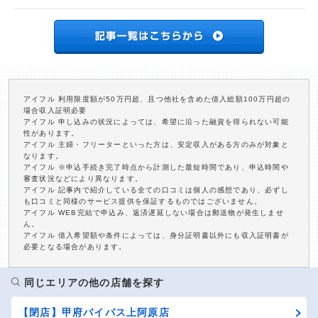
アイフル 利用限度額が50万円超、且つ他社を含めた借入総額100万円超の
場合収入証明必要
アイフル 申し込みの状況によっては、希望に沿った融資を得られない可能
性があります。
アイフル 主婦・フリーターといった方は、安定収入がある方のみが対象と
なります。
アイフル ※申込手続き完了時点から計測した最短時間であり、申込時間や
審査状況などにより異なります。
アイフル 記事内で紹介している全ての口コミは個人の感想であり、必ずし
も口コミと同様のサービス提供を保証するものではございません。
アイフル WEB完結で申込み、返済遅延しない場合は郵送物が発生しませ
ん。
アイフル 借入希望額や条件によっては、身分証明書以外にも収入証明書が
必要となる場合があります。
同じエリアの他の店舗を探す
【閉店】甲府バイパス上阿原店