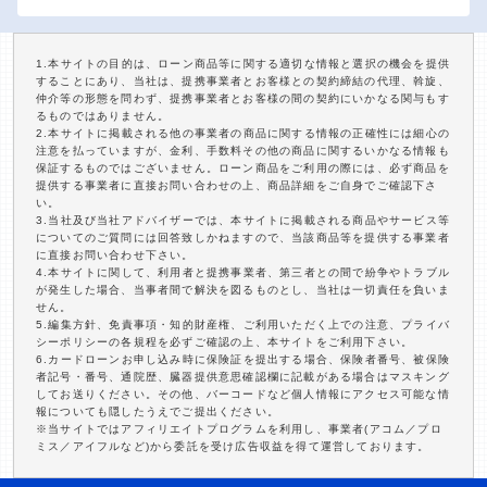
1.本サイトの目的は、ローン商品等に関する適切な情報と選択の機会を提供
することにあり、当社は、提携事業者とお客様との契約締結の代理、斡旋、
仲介等の形態を問わず、提携事業者とお客様の間の契約にいかなる関与もす
るものではありません。
2.本サイトに掲載される他の事業者の商品に関する情報の正確性には細心の
注意を払っていますが、金利、手数料その他の商品に関するいかなる情報も
保証するものではございません。ローン商品をご利用の際には、必ず商品を
提供する事業者に直接お問い合わせの上、商品詳細をご自身でご確認下さ
い。
3.当社及び当社アドバイザーでは、本サイトに掲載される商品やサービス等
についてのご質問には回答致しかねますので、当該商品等を提供する事業者
に直接お問い合わせ下さい。
4.本サイトに関して、利用者と提携事業者、第三者との間で紛争やトラブル
が発生した場合、当事者間で解決を図るものとし、当社は一切責任を負いま
せん。
5.編集方針、免責事項・知的財産権、ご利用いただく上での注意、プライバ
シーポリシーの各規程を必ずご確認の上、本サイトをご利用下さい。
6.カードローンお申し込み時に保険証を提出する場合、保険者番号、被保険
者記号・番号、通院歴、臓器提供意思確認欄に記載がある場合はマスキング
してお送りください。その他、バーコードなど個人情報にアクセス可能な情
報についても隠したうえでご提出ください。
※当サイトではアフィリエイトプログラムを利用し、事業者(アコム／プロ
ミス／アイフルなど)から委託を受け広告収益を得て運営しております。