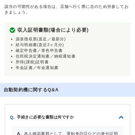
該当の可能性がある場合は、店舗へ行く際に念のため持参してお
きましょう。
収入証明書類(場合により必要)
源泉徴収票(直近／最新分)
給与明細書(直近2ヶ月分)
確定申告書／青色申告書
住民税決定通知書／納税通知書
所得(課税)証明書
年金証書／年金通知書
自動契約機に関するQ&A
手続きに必要な書類は何ですか
Q.
本人確認書類として、運転免許証などの身分証明