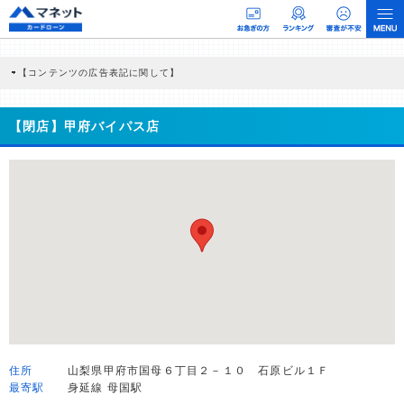
【コンテンツの広告表記に関して】
本コンテンツには、紹介している商品・商材の広告（リンク）を含む場合がありま
す。 これらの広告を経由して読者が企業ホームページを訪れ、成約が発生すると弊
社に対して企業から紹介報酬が支払われるという収益モデルです。 ただし、特定の
【閉店】甲府バイパス店
商品を根拠なくPRするものではなく、当編集部の調査／ユーザーへの口コミ収集な
どに基づき、公平性を担保した情報提供を行っています。
>提携企業一覧
住所
山梨県甲府市国母６丁目２－１０ 石原ビル１Ｆ
最寄駅
身延線 母国駅