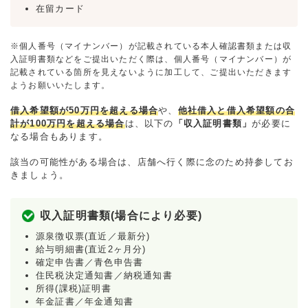
在留カード
※個人番号（マイナンバー）が記載されている本人確認書類または収
入証明書類などをご提出いただく際は、個人番号（マイナンバー）が
記載されている箇所を見えないように加工して、ご提出いただきます
ようお願いいたします。
借入希望額が50万円を超える場合
や、
他社借入と借入希望額の合
計が100万円を超える場合
は、以下の
「収入証明書類」
が必要に
なる場合もあります。
該当の可能性がある場合は、店舗へ行く際に念のため持参してお
きましょう。
収入証明書類(場合により必要)
源泉徴収票(直近／最新分)
給与明細書(直近2ヶ月分)
確定申告書／青色申告書
住民税決定通知書／納税通知書
所得(課税)証明書
年金証書／年金通知書