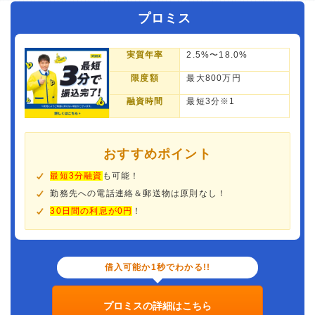
プロミス
実質年率
2.5%〜18.0%
限度額
最大800万円
融資時間
最短3分※1
おすすめポイント
最短3分融資
も可能！
勤務先への電話連絡＆郵送物は原則なし！
30日間の利息が0円
！
借入可能か1秒でわかる!!
プロミスの詳細はこちら