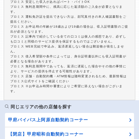
プロミス 安定した収入があればパート・バイトOK
プロミス 無利息期間中に、残高に応じた返済額のご入金が必要となりま
す。
プロミス 運転免許証を提出できない方は、顔写真付きの本人確認書類をご
提出ください。
プロミス お申込時の年齢が18歳および19歳の場合は、収入証明書類のご提
出が必須となります。
プロミス 記事内で紹介している全ての口コミは個人の感想であり、必ずし
も口コミと同様のサービス提供を保証するものではございません。
プロミス WEB完結で申込み、返済遅延しない場合は郵送物が発生しませ
ん。
プロミス 借入希望額や条件によっては、身分証明書以外にも収入証明書が
必要となる場合があります。
プロミス 無利息期間中であっても、返済に遅延した場合やその他の事情に
より、サービスの提供を停止する可能性があります。
プロミス 店舗・自動契約機・ATM情報は随時変更されるため、最新情報は
プロミス公式サイトをご確認ください
プロミス ※お申込み時間や審査によりご希望に添えない場合がございま
す。
同じエリアの他の店舗を探す
甲府バイパス上阿原自動契約コーナー
【閉店】甲府昭和自動契約コーナー