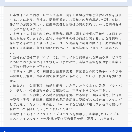
1.本サイトの目的は、ローン商品等に関する適切な情報と選択の機会を提供
することにあり、当社は、提携事業者とお客様との契約締結の代理、斡旋、
仲介等の形態を問わず、提携事業者とお客様の間の契約にいかなる関与もす
るものではありません。
2.本サイトに掲載される他の事業者の商品に関する情報の正確性には細心の
注意を払っていますが、金利、手数料その他の商品に関するいかなる情報も
保証するものではございません。ローン商品をご利用の際には、必ず商品を
提供する事業者に直接お問い合わせの上、商品詳細をご自身でご確認下さ
い。
3.当社及び当社アドバイザーでは、本サイトに掲載される商品やサービス等
についてのご質問には回答致しかねますので、当該商品等を提供する事業者
に直接お問い合わせ下さい。
4.本サイトに関して、利用者と提携事業者、第三者との間で紛争やトラブル
が発生した場合、当事者間で解決を図るものとし、当社は一切責任を負いま
せん。
5.編集方針、免責事項・知的財産権、ご利用いただく上での注意、プライバ
シーポリシーの各規程を必ずご確認の上、本サイトをご利用下さい。
6.カードローンお申し込み時に保険証を提出する場合、保険者番号、被保険
者記号・番号、通院歴、臓器提供意思確認欄に記載がある場合はマスキング
してお送りください。その他、バーコードなど個人情報にアクセス可能な情
報についても隠したうえでご提出ください。
※当サイトではアフィリエイトプログラムを利用し、事業者(アコム／プロ
ミス／アイフルなど)から委託を受け広告収益を得て運営しております。