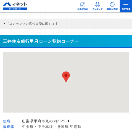
【コンテンツの広告表記に関して】
本コンテンツには、紹介している商品・商材の広告（リンク）を含む場合がありま
す。 これらの広告を経由して読者が企業ホームページを訪れ、成約が発生すると弊
社に対して企業から紹介報酬が支払われるという収益モデルです。 ただし、特定の
三井住友銀行甲府ローン契約コーナー
商品を根拠なくPRするものではなく、当編集部の調査／ユーザーへの口コミ収集な
どに基づき、公平性を担保した情報提供を行っています。
>提携企業一覧
住所
山梨県甲府市丸の内2-29-1
最寄駅
中央線・中央本線・身延線 甲府駅