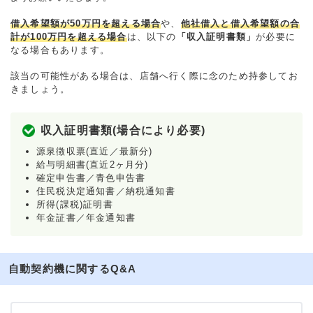
借入希望額が50万円を超える場合
や、
他社借入と借入希望額の合
計が100万円を超える場合
は、以下の
「収入証明書類」
が必要に
なる場合もあります。
該当の可能性がある場合は、店舗へ行く際に念のため持参してお
きましょう。
収入証明書類(場合により必要)
源泉徴収票(直近／最新分)
給与明細書(直近2ヶ月分)
確定申告書／青色申告書
住民税決定通知書／納税通知書
所得(課税)証明書
年金証書／年金通知書
自動契約機に関するQ&A