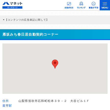
【コンテンツの広告表記に関して】
本コンテンツには、紹介している商品・商材の広告（リンク）を含む場合がありま
す。 これらの広告を経由して読者が企業ホームページを訪れ、成約が発生すると弊
社に対して企業から紹介報酬が支払われるという収益モデルです。 ただし、特定の
雁坂みち春日居自動契約コーナー
商品を根拠なくPRするものではなく、当編集部の調査／ユーザーへの口コミ収集な
どに基づき、公平性を担保した情報提供を行っています。
>提携企業一覧
住所
山梨県笛吹市石和町松本３９－２ 大谷ビル１Ｆ
最寄駅