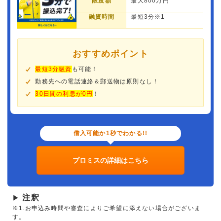
限度額
最大800万円
融資時間
最短3分※1
おすすめポイント
最短3分融資
も可能！
勤務先への電話連絡＆郵送物は原則なし！
30日間の利息が0円
！
借入可能か1秒でわかる!!
プロミスの詳細はこちら
注釈
▶
※1.お申込み時間や審査によりご希望に添えない場合がございま
す。