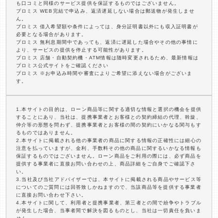
も口コミと同様のサービス提供を保証するものではございません。
プロミス WEB完結で申込み、返済遅延しない場合は郵送物が発生しませ
ん。
プロミス 借入希望額や条件によっては、身分証明書以外にも収入証明書が
必要となる場合があります。
プロミス 無利息期間中であっても、返済に遅延した場合やその他の事情に
より、サービスの提供を停止する可能性があります。
プロミス 店舗・自動契約機・ATM情報は随時変更されるため、最新情報は
プロミス公式サイトをご確認ください
プロミス ※お申込み時間や審査によりご希望に添えない場合がございま
す。
1.本サイトの目的は、ローン商品等に関する適切な情報と選択の機会を提供
することにあり、当社は、提携事業者とお客様との契約締結の代理、斡旋、
仲介等の形態を問わず、提携事業者とお客様の間の契約にいかなる関与もす
るものではありません。
2.本サイトに掲載される他の事業者の商品に関する情報の正確性には細心の
注意を払っていますが、金利、手数料その他の商品に関するいかなる情報も
保証するものではございません。ローン商品をご利用の際には、必ず商品を
提供する事業者に直接お問い合わせの上、商品詳細をご自身でご確認下さ
い。
3.当社及び当社アドバイザーでは、本サイトに掲載される商品やサービス等
についてのご質問には回答致しかねますので、当該商品等を提供する事業者
に直接お問い合わせ下さい。
4.本サイトに関して、利用者と提携事業者、第三者との間で紛争やトラブル
が発生した場合、当事者間で解決を図るものとし、当社は一切責任を負いま