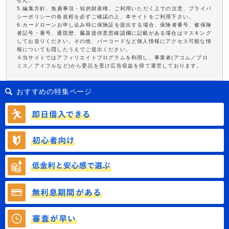
せん。
5.編集方針、免責事項・知的財産権、ご利用いただく上での注意、プライバ
シーポリシーの各規程を必ずご確認の上、本サイトをご利用下さい。
6.カードローンお申し込み時に保険証を提出する場合、保険者番号、被保険
者記号・番号、通院歴、臓器提供意思確認欄に記載がある場合はマスキング
してお送りください。その他、バーコードなど個人情報にアクセス可能な情
報についても隠したうえでご提出ください。
※当サイトではアフィリエイトプログラムを利用し、事業者(アコム／プロ
ミス／アイフルなど)から委託を受け広告収益を得て運営しております。
おすすめの特集ページ