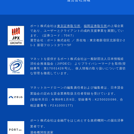
運営会社情報
マネットカードローンの編集責任者および編集者は、日本貸金
業協会の定める貸金業務取扱主任者登録を受けています。
(登録年月日：令和8年1月9日、登録番号：K250020096、合
格証書番号：F241000177)
ポート株式会社は金融庁をはじめとする政府機関への届出済事
業者です。
適格機関投資家