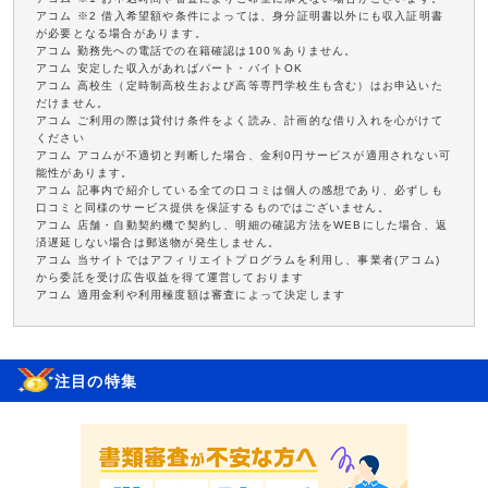
アコム ※2 借入希望額や条件によっては、身分証明書以外にも収入証明書
が必要となる場合があります。
アコム 勤務先への電話での在籍確認は100％ありません。
アコム 安定した収入があればパート・バイトOK
アコム 高校生（定時制高校生および高等専門学校生も含む）はお申込いた
だけません。
アコム ご利用の際は貸付け条件をよく読み、計画的な借り入れを心がけて
ください
アコム アコムが不適切と判断した場合、金利0円サービスが適用されない可
能性があります。
アコム 記事内で紹介している全ての口コミは個人の感想であり、必ずしも
口コミと同様のサービス提供を保証するものではございません。
アコム 店舗・自動契約機で契約し、明細の確認方法をWEBにした場合、返
済遅延しない場合は郵送物が発生しません。
アコム 当サイトではアフィリエイトプログラムを利用し、事業者(アコム)
から委託を受け広告収益を得て運営しております
アコム 適用金利や利用極度額は審査によって決定します
注目の特集