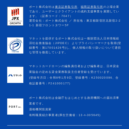
マネットカードローンの編集責任者および編集者は、日本貸金
業協会の定める貸金業務取扱主任者登録を受けています。
(登録年月日：令和8年1月9日、登録番号：K250020096、合
格証書番号：F241000177)
ポート株式会社は金融庁をはじめとする政府機関への届出済事
業者です。
適格機関投資家
有料職業紹介事業者(厚生労働省：13-ﾕ-305645)