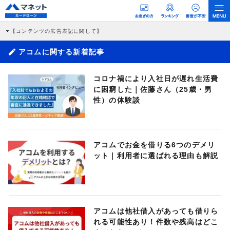
【コンテンツの広告表記に関して】
本コンテンツには、紹介している商品・商材の広告（リンク）を含む場合がありま
す。 これらの広告を経由して読者が企業ホームページを訪れ、成約が発生すると弊
アコムに関する新着記事
社に対して企業から紹介報酬が支払われるという収益モデルです。 ただし、特定の
商品を根拠なくPRするものではなく、当編集部の調査／ユーザーへの口コミ収集な
どに基づき、公平性を担保した情報提供を行っています。
コロナ禍により入社日が遅れ生活費
>提携企業一覧
に困窮した｜佐藤さん（25歳・男
性）の体験談
アコムでお金を借りる6つのデメリ
ット｜利用者に選ばれる理由も解説
アコムは他社借入があっても借りら
れる可能性あり！件数や残高はどこ