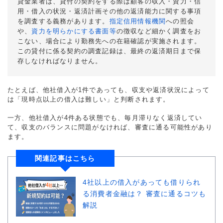
貸金業者は、貸付の契約をする際は顧客の収入・資力・信
用・借入の状況・返済計画その他の返済能力に関する事項
を調査する義務があります。
指定信用情報機関
への照会
や、
資力を明らかにする書面等
の徴収など細かく調査をお
こない、場合により勤務先への在籍確認が実施されます。
この貸付に係る契約の調査記録は、最終の返済期日まで保
存しなければなりません。
たとえば、他社借入が1件であっても、収支や返済状況によって
は「現時点以上の借入は難しい」と判断されます。
一方、他社借入が4件ある状態でも、毎月滞りなく返済してい
て、収支のバランスに問題がなければ、審査に通る可能性があり
ます。
関連記事はこちら
4社以上の借入があっても借りられ
る消費者金融は？ 審査に通るコツも
解説