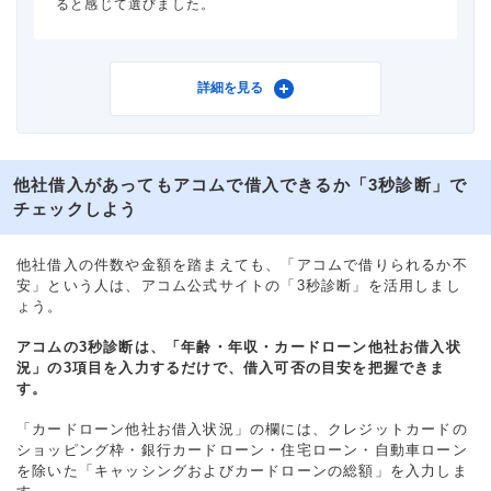
ると感じて選びました。
利用したカードローン
アコム
詳細を見る
他社借入があってもアコムで借入できるか「3秒診断」で
借入金額
40万円
チェックしよう
金利
年18.0%
他社借入の件数や金額を踏まえても、「アコムで借りられるか不
安」という人は、アコム公式サイトの「3秒診断」を活用しまし
審査時間
当日中
ょう。
アコムの3秒診断は、「年齢・年収・カードローン他社お借入状
借入事実の把握
誰も知らない
況」の3項目を入力するだけで、借入可否の目安を把握できま
す。
重視した点
借入限度額
「カードローン他社お借入状況」の欄には、クレジットカードの
ショッピング枠・銀行カードローン・住宅ローン・自動車ローン
を除いた「キャッシングおよびカードローンの総額」を入力しま