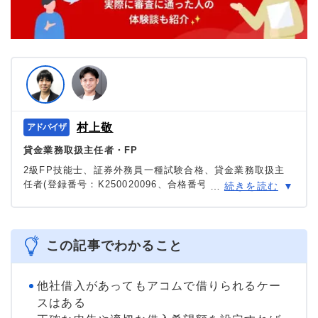
村上敬
貸金業務取扱主任者・FP
2級FP技能士、証券外務員一種試験合格、貸金業務取扱主
任者(登録番号：K250020096、合格番号：第F241000177
…
続きを読む
号)。
大学を卒業後、証券外務員一種試験に合格。カードロー
ン、FX、不動産、保険など、多くの金融領域における情報
メディアの編集・監修に携わり、実績は計2000本以上。ロ
この記事でわかること
ーン利用者へのインタビューなども多数実施し、専門知識
と事実に基づいた信頼性の高い情報発信を心がけている。
＞＞公式ページ
他社借入があってもアコムで借りられるケー
スはある