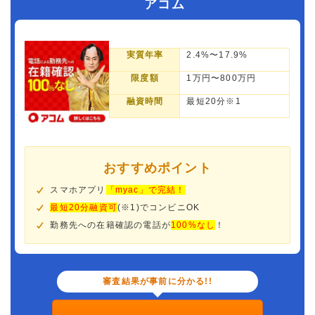
アコム
実質年率
2.4%〜17.9%
限度額
1万円〜800万円
融資時間
最短20分※1
おすすめポイント
スマホアプリ
「myac」で完結！
最短20分融資可
(※1)でコンビニOK
勤務先への在籍確認の電話が
100%なし
！
審査結果が事前に分かる!!