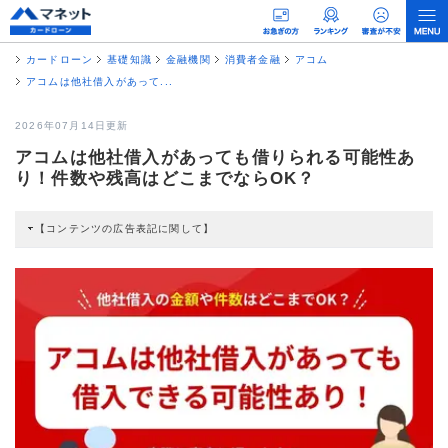
カードローン
基礎知識
金融機関
消費者金融
アコム
アコムは他社借入があって...
2026年07月14日更新
アコムは他社借入があっても借りられる可能性あ
り！件数や残高はどこまでならOK？
【コンテンツの広告表記に関して】
本コンテンツには、紹介している商品・商材の広告（リンク）を含む場合があ
ります。 これらの広告を経由して読者が企業ホームページを訪れ、成約が発生
すると弊社に対して企業から紹介報酬が支払われるという収益モデルです。 た
だし、特定の商品を根拠なくPRするものではなく、当編集部の調査／ユーザー
への口コミ収集などに基づき、公平性を担保した情報提供を行っています。
>提携企業一覧