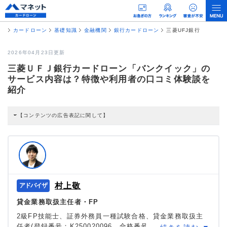
カードローン
基礎知識
金融機関
銀行カードローン
三菱UFJ銀行
2026年04月23日更新
三菱ＵＦＪ銀行カードローン「バンクイック」の
サービス内容は？特徴や利用者の口コミ体験談を
紹介
【コンテンツの広告表記に関して】
本コンテンツには、紹介している商品・商材の広告（リンク）を含む場合があ
ります。 これらの広告を経由して読者が企業ホームページを訪れ、成約が発生
すると弊社に対して企業から紹介報酬が支払われるという収益モデルです。 た
だし、特定の商品を根拠なくPRするものではなく、当編集部の調査／ユーザー
への口コミ収集などに基づき、公平性を担保した情報提供を行っています。
>提携企業一覧
村上敬
貸金業務取扱主任者・FP
2級FP技能士、証券外務員一種試験合格、貸金業務取扱主
任者(登録番号：K250020096、合格番号：第F241000177