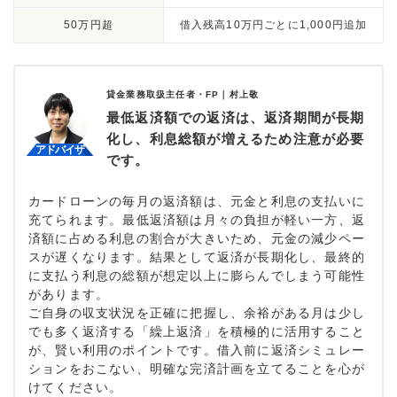
50万円超
借入残高10万円ごとに1,000円追加
貸金業務取扱主任者・FP｜
村上敬
最低返済額での返済は、返済期間が長期
化し、利息総額が増えるため注意が必要
です。
カードローンの毎月の返済額は、元金と利息の支払いに
充てられます。最低返済額は月々の負担が軽い一方、返
済額に占める利息の割合が大きいため、元金の減少ペー
スが遅くなります。結果として返済が長期化し、最終的
に支払う利息の総額が想定以上に膨らんでしまう可能性
があります。
ご自身の収支状況を正確に把握し、余裕がある月は少し
でも多く返済する「繰上返済」を積極的に活用すること
が、賢い利用のポイントです。借入前に返済シミュレー
ションをおこない、明確な完済計画を立てることを心が
けてください。