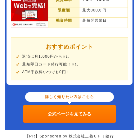
実質年率
1.4%〜14.6%
限度額
最大800万円
融資時間
最短翌営業日
おすすめポイント
返済は月1,000円から
。
※1
最短即日カード発行可能！
。
※2
ATM手数料いつでも0円！
詳しく知りたい方はこちら
公式ページを見てみる
【PR】Sponsored by 株式会社三菱ＵＦＪ銀行