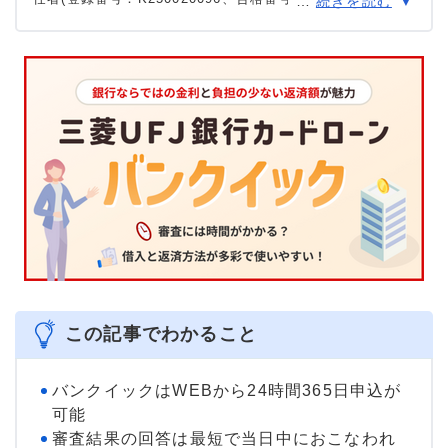
…
続きを読む
号)。
大学を卒業後、証券外務員一種試験に合格。カードロー
ン、FX、不動産、保険など、多くの金融領域における情報
メディアの編集・監修に携わり、実績は計2000本以上。ロ
ーン利用者へのインタビューなども多数実施し、専門知識
と事実に基づいた信頼性の高い情報発信を心がけている。
＞＞公式ページ
この記事でわかること
バンクイックはWEBから24時間365日申込が
可能
審査結果の回答は最短で当日中におこなわれ