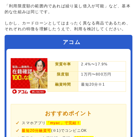
「利用限度額の範囲内であれば繰り返し借入が可能」など、基本
的な仕組みは同じです。
しかし、カードローンとしてはまったく異なる商品であるため、
それぞれの特徴を理解したうえで、利用を検討してください。
アコム
実質年率
2.4%〜17.9%
限度額
1万円〜800万円
融資時間
最短20分※1
おすすめポイント
スマホアプリ
「myac」で完結！
最短20分融資可
(※1)でコンビニOK