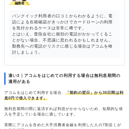
金利
年8.1%
バンクイック利用者の口コミからわかるように、電
審査時間
1週間以内
話による在籍確認がきっかけでカードローンの利用
を気付かれるケースは非常に稀です。
借入事実の把握
家族
とはいえ、普段会社に個別の電話がかかってくるこ
とがない場合、不思議に思われるかもしれません。
重視した点
審査の容易さ
勤務先への電話がリスクに感じる場合はアコムを検
討しましょう。
違い3｜アコムをはじめての利用する場合は無利息期間の
適用がある
アコムをはじめて利用する場合、
「契約の翌日」から30日間は利
息0円で借入できます。
無利息期間の間に返済すれば利息がかからないため、短期的な借
入を予定している場合に適しています。
実際にアコムを含めた大手消費者金融を利用した人の7割近くが