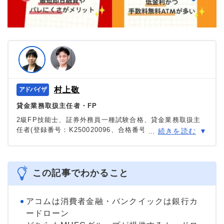
村上敬
貸金業務取扱主任者・FP
2級FP技能士、証券外務員一種試験合格、貸金業務取扱主
任者(登録番号：K250020096、合格番号：第F241000177
…
続きを読む
号)。
大学を卒業後、証券外務員一種試験に合格。カードロー
ン、FX、不動産、保険など、多くの金融領域における情報
メディアの編集・監修に携わり、実績は計2000本以上。ロ
この記事でわかること
ーン利用者へのインタビューなども多数実施し、専門知識
と事実に基づいた信頼性の高い情報発信を心がけている。
＞＞公式ページ
アコムは消費者金融・バンクイックは銀行カ
ードローン