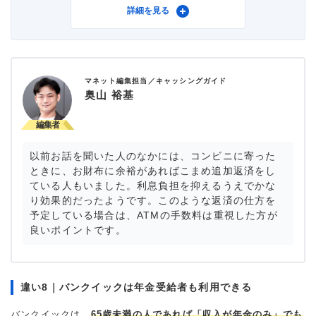
利用したカードローン
三菱ＵＦＪ銀行カードロー
詳細を見る
ン バンクイック
マネット編集担当／キャッシングガイド
借入金額
10万円
奥山 裕基
金利
年14.6%
以前お話を聞いた人のなかには、コンビニに寄った
審査時間
当日中
ときに、お財布に余裕があればこまめ追加返済をし
ている人もいました。利息負担を抑えるうえでかな
借入事実の把握
誰も知らない
り効果的だったようです。このような返済の仕方を
予定している場合は、ATMの手数料は重視した方が
重視した点
返済の容易さ
良いポイントです。
違い8｜バンクイックは年金受給者も利用できる
バンクイックは、
65歳未満の人であれば「収入が年金のみ」でも