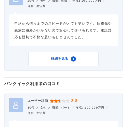
20代 ／
男性 ／
職業: 無職 ／
年収: 100-299万円 ／
目的: 生活費
申込から借入までのスピードがとても早いです。勤務先や
親族に連絡がいかないので安心して借りられます。電話対
応も親切で不快な思いもしませんでした。
利用したカードローン
アコム
詳細を見る
バンクイック利用者の口コミ
借入金額
40万円
金利
年18.0%
2.8
ユーザー評価
30代 ／
女性 ／
職業: パート ／
年収: 100-299万円 ／
審査時間
3時間以内
目的: 生活費
借入事実の把握
誰も知らない