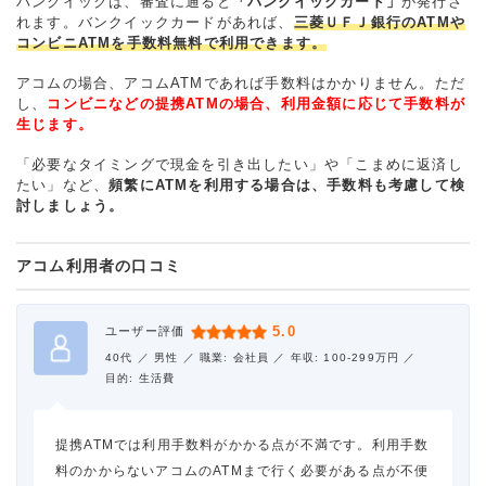
バンクイックは、審査に通ると
「バンクイックカード」
が発行さ
れます。バンクイックカードがあれば、
三菱ＵＦＪ銀行のATMや
コンビニATMを手数料無料で利用できます。
アコムの場合、アコムATMであれば手数料はかかりません。ただ
し、
コンビニなどの提携ATMの場合、利用金額に応じて手数料が
生じます。
「必要なタイミングで現金を引き出したい」や「こまめに返済し
たい」など、
頻繁にATMを利用する場合は、手数料も考慮して検
討しましょう。
アコム利用者の口コミ
5.0
ユーザー評価
40代 ／
男性 ／
職業: 会社員 ／
年収: 100-299万円 ／
目的: 生活費
提携ATMでは利用手数料がかかる点が不満です。利用手数
料のかからないアコムのATMまで行く必要がある点が不便