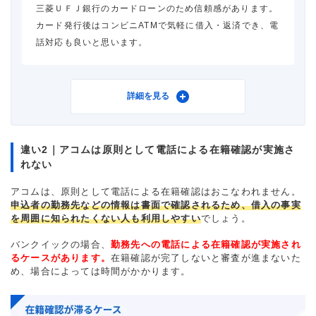
三菱ＵＦＪ銀行のカードローンのため信頼感があります。
カード発行後はコンビニATMで気軽に借入・返済でき、電
重視した点
借入スピード
話対応も良いと思います。
利用したカードローン
三菱ＵＦＪ銀行カードロー
詳細を見る
ン バンクイック
違い2｜アコムは原則として電話による在籍確認が実施さ
れない
借入金額
50万円
アコムは、原則として電話による在籍確認はおこなわれません。
申込者の勤務先などの情報は書面で確認されるため、借入の事実
金利
年14.6%
を周囲に知られたくない人も利用しやすい
でしょう。
バンクイックの場合、
勤務先への電話による在籍確認が実施され
審査時間
1週間以内
るケースがあります。
在籍確認が完了しないと審査が進まないた
め、場合によっては時間がかかります。
借入事実の把握
誰も知らない
重視した点
借入スピード