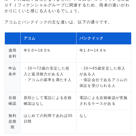
ＵＦＪフィナンシャルグループに関連するため、両者の違いがわ
かりにくいと感じる人もいるでしょう。
アコムとバンクイックの主な違いは、以下の通りです。
アコム
バンクイック
適用
年3.0〜18.0％
年1.4〜14.6％
金利
申込
・20〜72歳の安定した収
・20〜65歳安定した収入
条件
入と返済能力がある人
がある人
・アコムの基準を満たす人
・保証会社であるアコムの
保証を受けられる人
在籍
原則として電話による在籍
電話による在籍確認が実施
確認
確認はなし
されるケースがある
無利
はじめての利用であれば30
なし
息期
日間
間