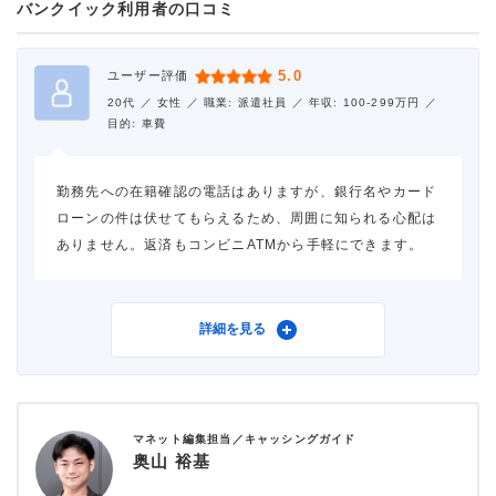
バンクイック利用者の口コミ
借入金額
10万円
金利
年18.0%
5.0
ユーザー評価
20代 ／
女性 ／
職業: 派遣社員 ／
年収: 100-299万円 ／
審査時間
1時間以内
目的: 車費
借入事実の把握
家族
勤務先への在籍確認の電話はありますが、銀行名やカード
ローンの件は伏せてもらえるため、周囲に知られる心配は
重視した点
借入スピード
ありません。返済もコンビニATMから手軽にできます。
利用したカードローン
三菱ＵＦＪ銀行カードロー
詳細を見る
ン バンクイック
マネット編集担当／キャッシングガイド
借入金額
50万円
奥山 裕基