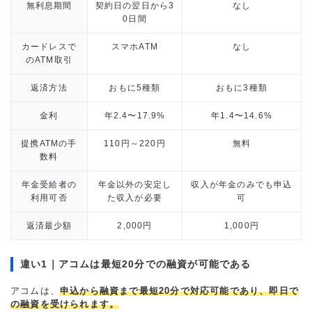
無利息期間
契約日の翌日から3
なし
0日間
カードレスで
スマホATM
なし
のATM取引
返済方法
おもに5種類
おもに3種類
金利
年2.4〜17.9%
年1.4〜14.6%
提携ATMの手
110円～220円
無料
数料
年金受給者の
年金以外の安定し
収入が年金のみでも申込
利用可否
た収入が必要
可
返済最少額
2,000円
1,000円
違い1｜アコムは最短20分での融資が可能である
アコムは、
申込から融資まで最短20分で対応可能であり、即日で
の融資を受けられます。