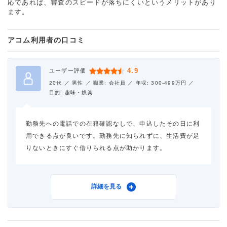
応であれば、審査のスピードが落ちにくいというメリットがあり
ます。
アコム利用者の口コミ
4.9
ユーザー評価
20代 ／
男性 ／
職業: 会社員 ／
年収: 300-499万円 ／
目的: 趣味・娯楽
勤務先への電話での在籍確認なしで、申込したその日に利
用できる点が良いです。勤務先に知られずに、生活費が足
りないときにすぐ借りられる点が助かります。
利用したカードローン
アコム
詳細を見る