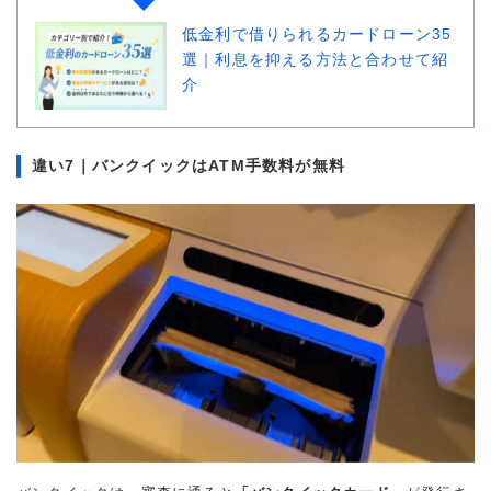
借入金額
200万円
低金利で借りられるカードローン35
選｜利息を抑える方法と合わせて紹
金利
年7.6%
介
審査時間
1週間以内
違い7｜バンクイックはATM手数料が無料
借入事実の把握
上司
重視した点
借入金利