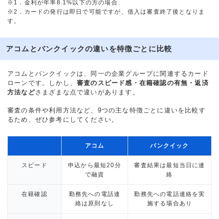
※1．金利が年率8.1%以下の方の場合
※2．カードの発行は即日で可能ですが、借入は審査終了後となりま
す。
アコムとバンクイックの違いを特徴ごとに比較
アコムとバンクイックは、同一の企業グループに関連するカード
ローンです。しかし、
審査のスピード感・在籍確認の有無・返済
方法など
さまざまな点で違いがあります。
審査の条件や利用方法など、9つの主な特徴ごとに違いを比較す
るため、ぜひ参考にしてください。
アコム
バンクイック
スピード
申込から最短20分
審査結果は最短当日に連
で融資
絡
在籍確認
勤務先への電話連
勤務先への電話連絡を実
絡は原則なし
施する場合あり