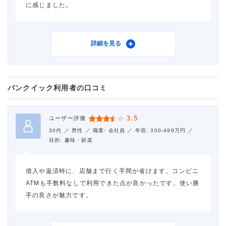
に感じました。
利用したカードローン
アコム
詳細を見る
借入金額
9万円
バンクイック利用者の口コミ
金利
年18.0%
審査時間
1時間以内
3.5
ユーザー評価
30代 ／
男性 ／
職業: 会社員 ／
年収: 300-499万円 ／
借入事実の把握
誰も知らない
目的: 趣味・娯楽
重視した点
借入スピード、会社の知名
借入や返済時に、店舗まで行く手間が省けます。コンビニ
度・信頼性
ATMも手数料なしで利用できた点が良かったです。使い勝
手の良さが魅力です。