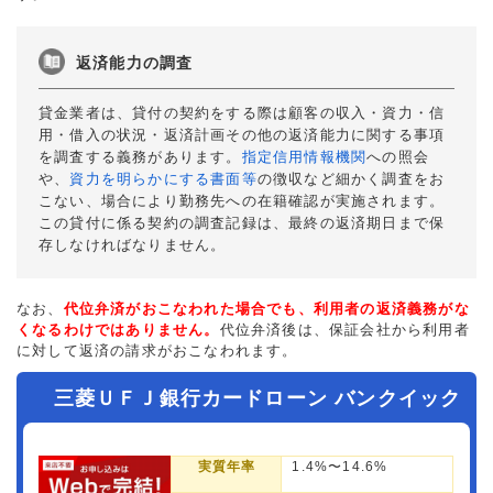
返済能力の調査
貸金業者は、貸付の契約をする際は顧客の収入・資力・信
用・借入の状況・返済計画その他の返済能力に関する事項
を調査する義務があります。
指定信用情報機関
への照会
や、
資力を明らかにする書面等
の徴収など細かく調査をお
こない、場合により勤務先への在籍確認が実施されます。
この貸付に係る契約の調査記録は、最終の返済期日まで保
存しなければなりません。
なお、
代位弁済がおこなわれた場合でも、利用者の返済義務がな
くなるわけではありません。
代位弁済後は、保証会社から利用者
に対して返済の請求がおこなわれます。
三菱ＵＦＪ銀行カードローン バンクイック
実質年率
1.4%〜14.6%