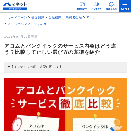
カードローン
基礎知識
金融機関
消費者金融
アコム
アコムとバンクイックのサ...
2026年07月28日更新
アコムとバンクイックのサービス内容はどう違
う？比較して正しい選び方の基準を紹介
【コンテンツの広告表記に関して】
本コンテンツには、紹介している商品・商材の広告（リンク）を含む場合があ
ります。 これらの広告を経由して読者が企業ホームページを訪れ、成約が発生
すると弊社に対して企業から紹介報酬が支払われるという収益モデルです。 た
だし、特定の商品を根拠なくPRするものではなく、当編集部の調査／ユーザー
への口コミ収集などに基づき、公平性を担保した情報提供を行っています。
>提携企業一覧