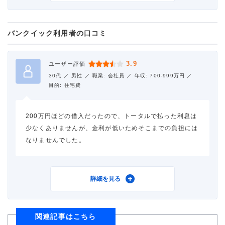
バンクイック利用者の口コミ
借入金額
50万円
金利
年18.0%
3.9
ユーザー評価
30代 ／
男性 ／
職業: 会社員 ／
年収: 700-999万円 ／
審査時間
当日中
目的: 住宅費
借入事実の把握
誰も知らない
200万円ほどの借入だったので、トータルで払った利息は
少なくありませんが、金利が低いためそこまでの負担には
重視した点
会社の知名度・信頼性
なりませんでした。
利用したカードローン
三菱ＵＦＪ銀行カードロー
詳細を見る
ン バンクイック
関連記事はこちら