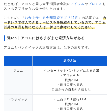
たとえば、アコムと同じ大手消費者金融の
アイフル
や
プロミス
も
スマホアプリからお金を借りられます。
こちらの、「
お金を借りる少額融資アプリ42選
」の記事では、
カ
ードレスで借入できるサービスを多数紹介しているので、アコム
以外の商品も気になる人は、併せて参考にしてください。
違い5｜アコムにはさまざまな返済方法がある
アコムとバンクイックの返済方法は、以下の通りです。
返済方法
アコム
・インターネットバンキングによる返済
・アコムATM
・提携ATM
・銀行口座へ振込
・口座からの自動引き落とし
バンクイック
・三菱ＵＦＪ銀行ATM
・提携ATM
・銀行口座へ振込