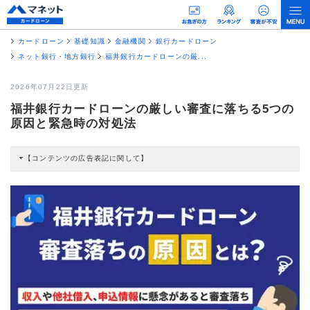
カードローン
基礎知識
金融機関
銀行カードローン
ネット銀行・地方銀行
福井銀行カードローンの厳...
2026年07月22日更新
福井銀行カードローンの厳しい審査に落ちる5つの
原因と緊急時の対処法
【コンテンツの広告表記に関して】
本コンテンツには、紹介している商品・商材の広告（リンク）を含む場合があ
ります。 これらの広告を経由して読者が企業ホームページを訪れ、成約が発生
すると弊社に対して企業から紹介報酬が支払われるという収益モデルです。 た
だし、特定の商品を根拠なくPRするものではなく、当編集部の調査／ユーザー
への口コミ収集などに基づき、公平性を担保した情報提供を行っています。
>提携企業一覧