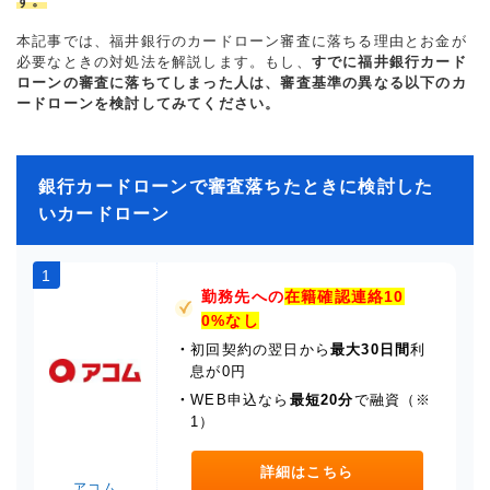
す。
本記事では、福井銀行のカードローン審査に落ちる理由とお金が
必要なときの対処法を解説します。もし、
すでに福井銀行カード
ローンの審査に落ちてしまった人は、審査基準の異なる以下のカ
ードローンを検討してみてください。
銀行カードローンで審査落ちたときに検討した
いカードローン
1
勤務先への
在籍確認連絡10
0%なし
・
初回契約の翌日から
最大30日間
利
息が0円
・
WEB申込なら
最短20分
で融資（※
1）
詳細はこちら
アコム