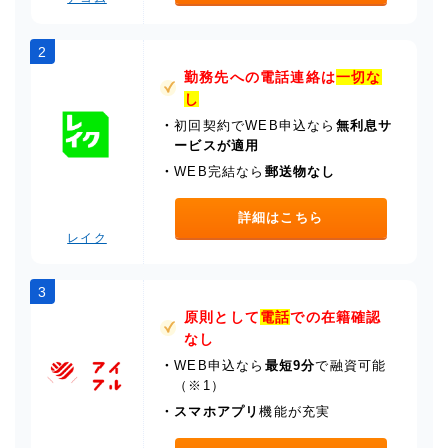
2
勤務先への電話連絡は
一切な
し
・
初回契約でWEB申込なら
無利息サ
ービスが適用
・
WEB完結なら
郵送物なし
詳細はこちら
レイク
3
原則として
電話
での在籍確認
なし
・
WEB申込なら
最短9分
で融資可能
（※1）
・
スマホアプリ
機能が充実