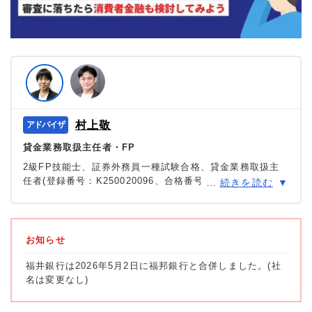
村上敬
貸金業務取扱主任者・FP
2級FP技能士、証券外務員一種試験合格、貸金業務取扱主
任者(登録番号：K250020096、合格番号：第F241000177
…
続きを読む
号)。
大学を卒業後、証券外務員一種試験に合格。カードロー
ン、FX、不動産、保険など、多くの金融領域における情報
メディアの編集・監修に携わり、実績は計2000本以上。ロ
お知らせ
ーン利用者へのインタビューなども多数実施し、専門知識
と事実に基づいた信頼性の高い情報発信を心がけている。
福井銀行は2026年5月2日に福邦銀行と合併しました。(社
＞＞公式ページ
名は変更なし)