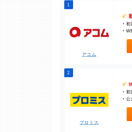
1
・
初
・
W
アコム
2
・
初
・
公
プロミス