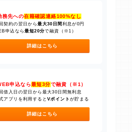
勤務先への
在籍確認連絡100%なし
回契約の翌日から
最大30日間
利息が0円
EB申込なら
最短20分
で融資（※1）
詳細はこちら
WEB申込なら
最短3分
で融資（※1）
回借入日の翌日から最大30日間無利息
式アプリを利用すると
Vポイント
が貯まる
詳細はこちら