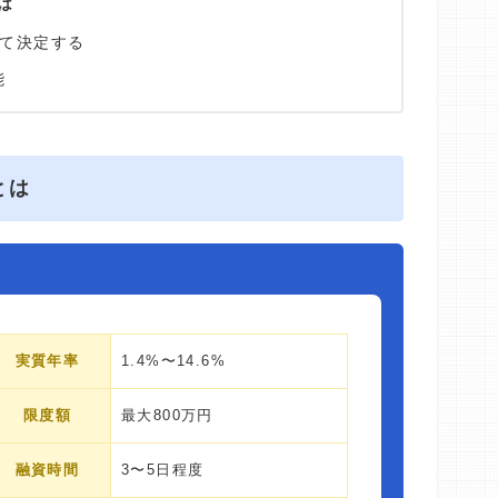
は
て決定する
能
とは
実質年率
1.4%〜14.6%
限度額
最大800万円
融資時間
3〜5日程度