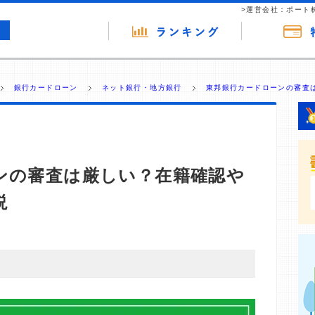
>運営会社：ポート
銀行カードローン
ネット銀行・地方銀行
東邦銀行カードローンの審査は
ンの審査は厳しい？在籍確認や
説
・商材の広告（リンク）を含む場合があります。 これらの
ジを訪れ、成約が発生すると弊社に対して企業から紹介報
 ただし、特定の商品を根拠なくPRするものではなく、当