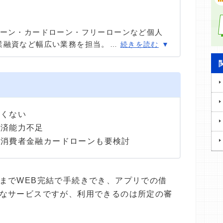
ローン・カードローン・フリーローンなど個人
業融資など幅広い業務を担当。貸金業務取扱主
…
続きを読む
あまりのフリーローン、住宅ローン数十件、そ
国債販売も取り扱った金融商品のプロ。
甘くない
返済能力不足
て消費者金融カードローンも要検討
までWEB完結で手続きでき、アプリでの借
なサービスですが、利用できるのは所定の審