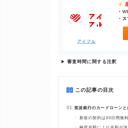
・
W
・
ス
アイフル
▶
審査時間に関する注釈
この記事の目次
筑波銀行のカードローンと
新規の契約は30日間無
融資金額により金利が決