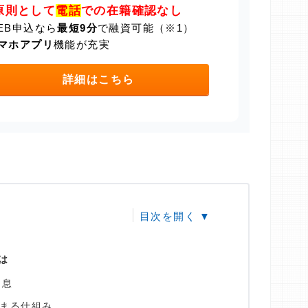
原則として
電話
での在籍確認なし
EB申込なら
最短9分
で融資可能（※1）
マホアプリ
機能が充実
詳細はこちら
は
利息
まる仕組み