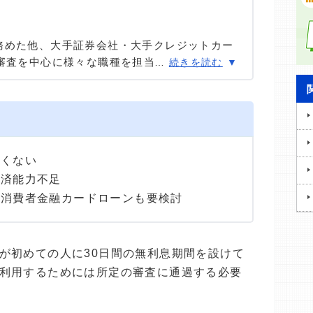
務めた他、大手証券会社・大手クレジットカー
り審査を中心に様々な職種を担当。現在は「共生
…
続きを読む
、ファイナンシャルプランナー兼相続診断士と
っている。
甘くない
返済能力不足
て消費者金融カードローンも要検討
が初めての人に30日間の無利息期間を設けて
利用するためには所定の審査に通過する必要