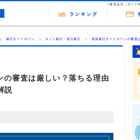
>運営会社：ポート
銀行カードローン
ネット銀行・地方銀行
筑波銀行カードローンの審査は
ンの審査は厳しい？落ちる理由
解説
・商材の広告（リンク）を含む場合があります。 これらの
ジを訪れ、成約が発生すると弊社に対して企業から紹介報
 ただし、特定の商品を根拠なくPRするものではなく、当