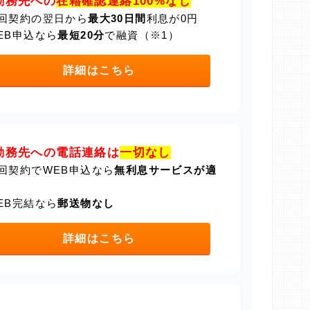
勤務先への
在籍確認連絡100%なし
回契約の翌日から
最大30日間
利息が0円
EB申込なら
最短20分
で融資（※1）
詳細はこちら
勤務先への電話連絡は
一切なし
回契約でWEB申込なら
無利息サービスが適
EB完結なら
郵送物なし
詳細はこちら