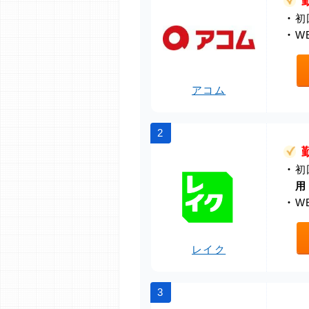
・
初
・
W
アコム
2
・
初
用
・
W
レイク
3