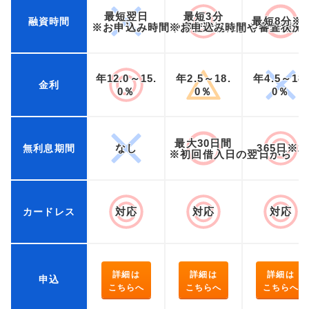
最短翌日
最短3分
最短8分※
融資時間
※お申込み時間や審査状況によりご希望に
※お申込み時間や審査状況
年12.0～15.
年2.5～18.
年4.5～18.
金利
0％
0％
0％
最大30日間
なし
365日※2
無利息期間
※初回借入日の翌日から
対応
対応
対応
カードレス
詳細は
詳細は
詳細は
申込
こちらへ
こちらへ
こちらへ