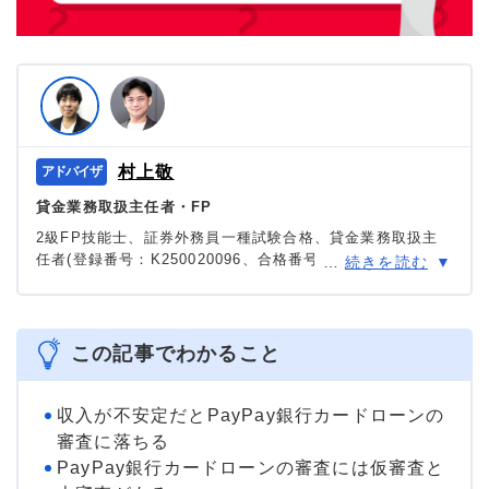
村上敬
貸金業務取扱主任者・FP
2級FP技能士、証券外務員一種試験合格、貸金業務取扱主
任者(登録番号：K250020096、合格番号：第F241000177
…
続きを読む
号)。
大学を卒業後、証券外務員一種試験に合格。カードロー
ン、FX、不動産、保険など、多くの金融領域における情報
メディアの編集・監修に携わり、実績は計2000本以上。ロ
この記事でわかること
ーン利用者へのインタビューなども多数実施し、専門知識
と事実に基づいた信頼性の高い情報発信を心がけている。
＞＞公式ページ
収入が不安定だとPayPay銀行カードローンの
審査に落ちる
PayPay銀行カードローンの審査には仮審査と