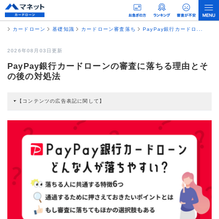
カードローン
基礎知識
カードローン審査落ち
PayPay銀行カードロ...
2026年08月03日更新
PayPay銀行カードローンの審査に落ちる理由とそ
の後の対処法
【コンテンツの広告表記に関して】
本コンテンツには、紹介している商品・商材の広告（リンク）を含む場合があ
ります。 これらの広告を経由して読者が企業ホームページを訪れ、成約が発生
すると弊社に対して企業から紹介報酬が支払われるという収益モデルです。 た
だし、特定の商品を根拠なくPRするものではなく、当編集部の調査／ユーザー
への口コミ収集などに基づき、公平性を担保した情報提供を行っています。
>提携企業一覧