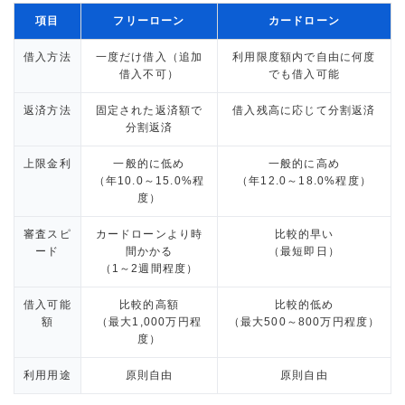
項目
フリーローン
カードローン
借入方法
一度だけ借入（追加
利用限度額内で自由に何度
借入不可）
でも借入可能
返済方法
固定された返済額で
借入残高に応じて分割返済
分割返済
上限金利
一般的に低め
一般的に高め
（年10.0～15.0%程
（年12.0～18.0%程度）
度）
審査スピ
カードローンより時
比較的早い
ード
間かかる
（最短即日）
（1～2週間程度）
借入可能
比較的高額
比較的低め
額
（最大1,000万円程
（最大500～800万円程度）
度）
利用用途
原則自由
原則自由