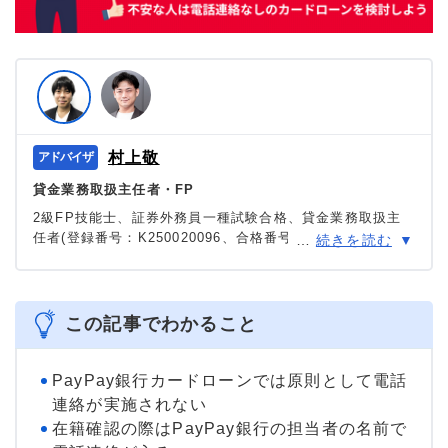
村上敬
貸金業務取扱主任者・FP
2級FP技能士、証券外務員一種試験合格、貸金業務取扱主
任者(登録番号：K250020096、合格番号：第F241000177
…
続きを読む
号)。
大学を卒業後、証券外務員一種試験に合格。カードロー
ン、FX、不動産、保険など、多くの金融領域における情報
メディアの編集・監修に携わり、実績は計2000本以上。ロ
この記事でわかること
ーン利用者へのインタビューなども多数実施し、専門知識
と事実に基づいた信頼性の高い情報発信を心がけている。
＞＞公式ページ
PayPay銀行カードローンでは原則として電話
連絡が実施されない
在籍確認の際はPayPay銀行の担当者の名前で