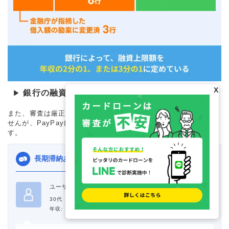
X
銀行の融資上限額に関する参考資料
▶
また、審査は厳正におこなわれるため甘いとも厳しいとも言えま
せんが、PayPay銀行の利用状況も加味されていると考えられま
す。
長期滞納あったが銀行利用者は優遇された
4.8
ユーザー評価
30代 ／
男性 ／
職業: 自営業(個人事業主) ／
年収: 100-299万円 ／
目的: 生活費