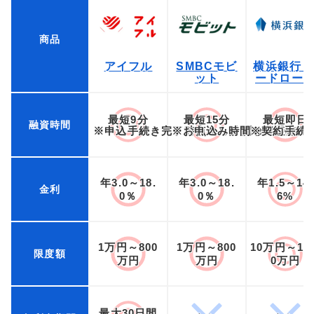
商品
アイフル
SMBCモビ
横浜銀行 
ット
ードロー
最短9分
最短15分
最短即日
融資時間
※申込手続き完了時点から計測した最短時
※お申込み時間や審査状況
※契約手続
年3.0～18.
年3.0～18.
年1.5～14.
金利
0％
0％
6%
1万円～800
1万円～800
10万円～1,0
限度額
万円
万円
0万円
最大30日間