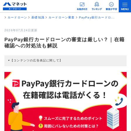
カードローン
基礎知識
カードローン審査
PayPay銀行カードロ...
2026年07月24日更新
PayPay銀行カードローンの審査は厳しい？｜在籍
確認への対処法も解説
【コンテンツの広告表記に関して】
本コンテンツには、紹介している商品・商材の広告（リンク）を含む場合があ
ります。 これらの広告を経由して読者が企業ホームページを訪れ、成約が発生
すると弊社に対して企業から紹介報酬が支払われるという収益モデルです。 た
だし、特定の商品を根拠なくPRするものではなく、当編集部の調査／ユーザー
への口コミ収集などに基づき、公平性を担保した情報提供を行っています。
>提携企業一覧