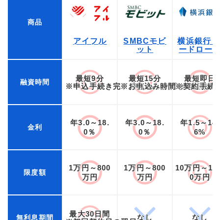
商品
アイフル
SMBCモビ
横浜銀行 
ット
ードロー
最短9分
最短15分
最短即日
融資時間
※申込手続き完了時点から計測した最短時
※お申込み時間や審査状況
※契約手続
年3.0～18.
年3.0～18.
年1.5～14.
金利
0％
0％
6%
1万円～800
1万円～800
10万円～1,0
限度額
万円
万円
0万円
最大30日間
なし
なし
無利息期間