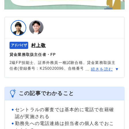
村上敬
貸金業務取扱主任者・FP
2級FP技能士、証券外務員一種試験合格、貸金業務取扱主
任者(登録番号：K250020096、合格番号：第F241000177
…
続きを読む
号)。
大学を卒業後、証券外務員一種試験に合格。カードロー
ン、FX、不動産、保険など、多くの金融領域における情報
メディアの編集・監修に携わり、実績は計2000本以上。ロ
この記事でわかること
ーン利用者へのインタビューなども多数実施し、専門知識
と事実に基づいた信頼性の高い情報発信を心がけている。
＞＞公式ページ
セントラルの審査では基本的に電話で在籍確
認が実施される
勤務先への電話連絡は担当者の個人名でおこ