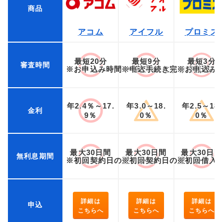
商品
アコム
アイフル
プロミス
最短20分
最短9分
最短3分
審査時間
※お申込み時間や審査状況によりご希望に
※申込手続き完了時点から
※お申込み
年2.4％～17.
年3.0～18.
年2.5～18.
金利
9％
0％
0％
最大30日間
最大30日間
最大30日
無利息期間
※初回契約日の翌日から
※初回契約日の翌日から
※初回借入
詳細は
詳細は
詳細は
申込
こちらへ
こちらへ
こちらへ