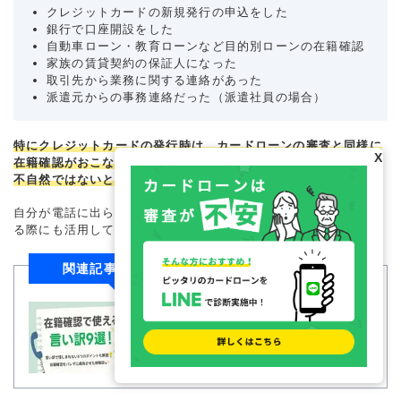
クレジットカードの新規発行の申込をした
銀行で口座開設をした
自動車ローン・教育ローンなど目的別ローンの在籍確認
家族の賃貸契約の保証人になった
取引先から業務に関する連絡があった
派遣元からの事務連絡だった（派遣社員の場合）
特にクレジットカードの発行時は、カードローンの審査と同様に
X
在籍確認がおこなわれるケースがあるため、周囲への説明として
不自然ではないと言えます。
自分が電話に出られる場合だけでなく、電話に対応する人へ伝え
る際にも活用してみてください。
関連記事はこちら
在籍確認を穏便に済ませる言い訳9
つ｜バレないための秘訣と体験談も
紹介