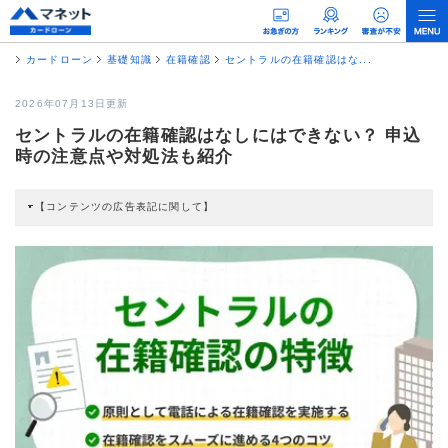
カードローン
基礎知識
在籍確認
セントラルの在籍確認はな...
2026年07月13日更新
セントラルの在籍確認はなしにはできない？ 申込
時の注意点や対処法も紹介
【コンテンツの広告表記に関して】
本コンテンツには、紹介している商品・商材の広告（リンク）を含む場合があ
ります。 これらの広告を経由して読者が企業ホームページを訪れ、成約が発生
すると弊社に対して企業から紹介報酬が支払われるという収益モデルです。 た
だし、特定の商品を根拠なくPRするものではなく、当編集部の調査／ユーザー
への口コミ収集などに基づき、公平性を担保した情報提供を行っています。
>提携企業一覧