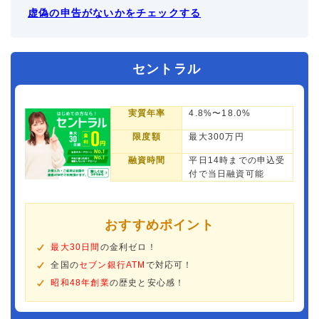
虚偽の申告がないかをチェックする
セントラル
実質年率
4.8%〜18.0%
限度額
最大300万円
融資時間
平日14時までの申込受
付で当日融資可能
おすすめポイント
最大30日間
の金利ゼロ！
全国の
セブン銀行ATM
で対応可！
昭和48年創業
の歴史と安心感！