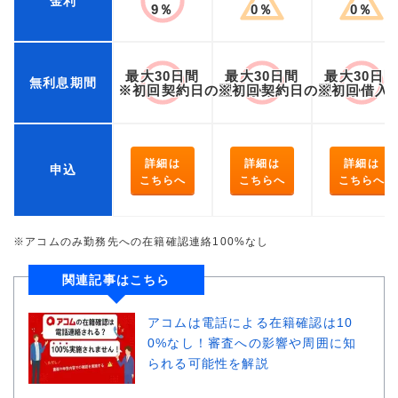
金利
9％
0％
0％
最大30日間
最大30日間
最大30日
無利息期間
※初回契約日の翌日から
※初回契約日の翌日から
※初回借入
詳細は
詳細は
詳細は
申込
こちらへ
こちらへ
こちらへ
※アコムのみ勤務先への在籍確認連絡100%なし
関連記事はこちら
アコムは電話による在籍確認は10
0%なし！審査への影響や周囲に知
られる可能性を解説