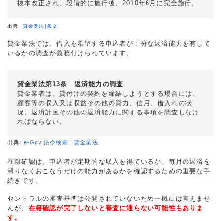
抜本改正され、段階的に施行後、2010年6月に完全施行。
出典:
貸金業法|条文
貸金業法では、借入を希望する申込者が十分な返済能力を有して
いるかの調査が義務付けられています。
貸金業法第13条 返済能力の調査
貸金業者は、貸付けの契約を締結しようとする場合には、
顧客等の収入又は収益その他の資力、信用、借入れの状
況、返済計画その他の返済能力に関する事項を調査しなけ
ればならない。
出典:
e-Gov 法令検索｜貸金業法
在籍確認は、申込者が定期的な収入を得ているか、毎月の返済を
滞りなくおこなうだけの能力があるかを確認するための重要な手
続きです。
セントラルの審査基準は公開されていないため一概には言えませ
んが、
在籍確認が完了しないと審査に通らない可能性もありま
す。