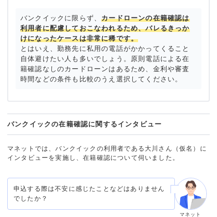
借入事実の把握
家族
バンクイックに限らず、
カードローンの在籍確認は
審査時間
1週間以内
重視した点
審査の容易さ
利用者に配慮しておこなわれるため、バレるきっか
けになったケースは非常に稀です。
借入事実の把握
誰も知らない
とはいえ、勤務先に私用の電話がかかってくること
自体避けたい人も多いでしょう。原則電話による在
重視した点
会社の知名度・信頼性
籍確認なしのカードローンはあるため、金利や審査
時間などの条件も比較のうえ選択してください。
バンクイックの在籍確認に関するインタビュー
マネットでは、バンクイックの利用者である大川さん（仮名）に
インタビューを実施し、在籍確認について伺いました。
申込する際は不安に感じたことなどはありません
でしたか？
マネット