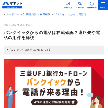
カードローン
基礎知識
在籍確認
バンクイックからの電話は...
2026年07月18日更新
バンクイックからの電話は在籍確認？連絡先や電
話の用件を解説
【コンテンツの広告表記に関して】
本コンテンツには、紹介している商品・商材の広告（リンク）を含む場合があ
ります。 これらの広告を経由して読者が企業ホームページを訪れ、成約が発生
すると弊社に対して企業から紹介報酬が支払われるという収益モデルです。 た
だし、特定の商品を根拠なくPRするものではなく、当編集部の調査／ユーザー
への口コミ収集などに基づき、公平性を担保した情報提供を行っています。
>提携企業一覧