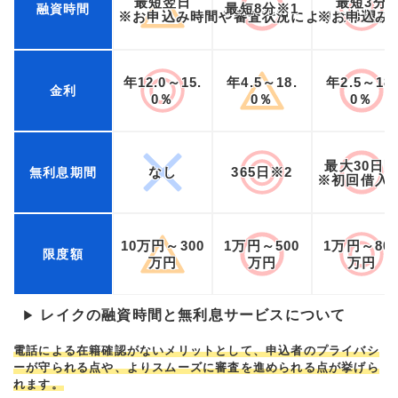
最短翌日
最短3分
最短8分※1
融資時間
※お申込み時間や審査状況によりご希望に
※お申込み
年12.0～15.
年4.5～18.
年2.5～18.
金利
0％
0％
0％
最大30日
なし
365日※2
無利息期間
※初回借入
10万円～300
1万円～500
1万円～80
限度額
万円
万円
万円
レイクの融資時間と無利息サービスについて
▶
電話による在籍確認がないメリットとして、申込者のプライバシ
ーが守られる点や、よりスムーズに審査を進められる点が挙げら
れます。