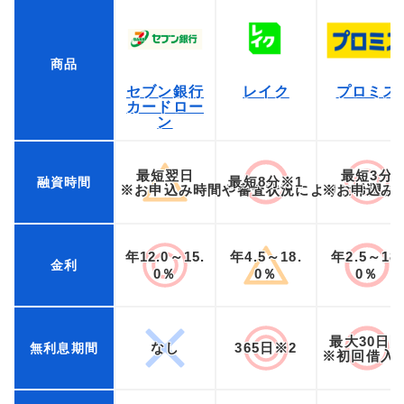
商品
セブン銀行
レイク
プロミス
カードロー
ン
最短翌日
最短3分
最短8分※1
融資時間
※お申込み時間や審査状況によりご希望に
※お申込み
年12.0～15.
年4.5～18.
年2.5～18.
金利
0％
0％
0％
最大30日
なし
365日※2
無利息期間
※初回借入