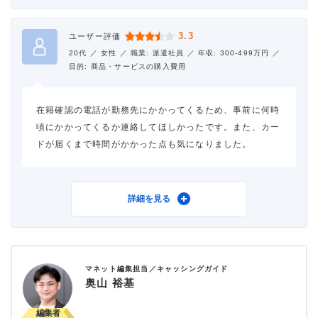
3.3
ユーザー評価
20代 ／
女性 ／
職業: 派遣社員 ／
年収: 300-499万円 ／
目的: 商品・サービスの購入費用
在籍確認の電話が勤務先にかかってくるため、事前に何時
頃にかかってくるか連絡してほしかったです。また、カー
ドが届くまで時間がかかった点も気になりました。
利用したカードローン
三菱ＵＦＪ銀行カードロー
詳細を見る
ン バンクイック
借入金額
50万円
金利
年8.1%
マネット編集担当／キャッシングガイド
借入金額
90万円
奥山 裕基
審査時間
1週間以内
金利
年14.6%