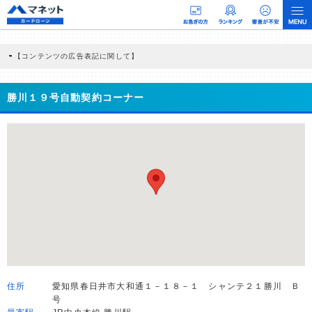
【コンテンツの広告表記に関して】
本コンテンツには、紹介している商品・商材の広告（リンク）を含む場合がありま
す。 これらの広告を経由して読者が企業ホームページを訪れ、成約が発生すると弊
社に対して企業から紹介報酬が支払われるという収益モデルです。 ただし、特定の
勝川１９号自動契約コーナー
商品を根拠なくPRするものではなく、当編集部の調査／ユーザーへの口コミ収集な
どに基づき、公平性を担保した情報提供を行っています。
>提携企業一覧
住所
愛知県春日井市大和通１－１８－１ シャンテ２１勝川 Ｂ
号