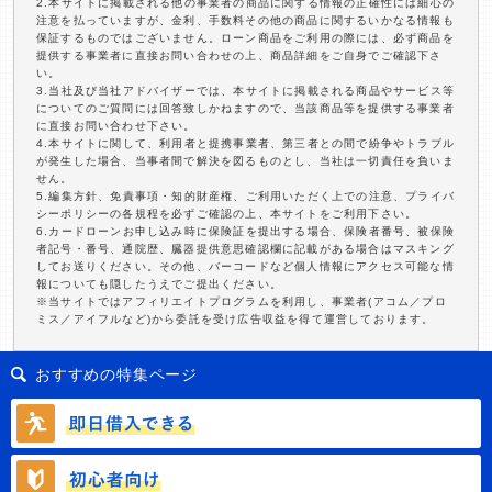
2.本サイトに掲載される他の事業者の商品に関する情報の正確性には細心の
注意を払っていますが、金利、手数料その他の商品に関するいかなる情報も
保証するものではございません。ローン商品をご利用の際には、必ず商品を
提供する事業者に直接お問い合わせの上、商品詳細をご自身でご確認下さ
い。
3.当社及び当社アドバイザーでは、本サイトに掲載される商品やサービス等
についてのご質問には回答致しかねますので、当該商品等を提供する事業者
に直接お問い合わせ下さい。
4.本サイトに関して、利用者と提携事業者、第三者との間で紛争やトラブル
が発生した場合、当事者間で解決を図るものとし、当社は一切責任を負いま
せん。
5.編集方針、免責事項・知的財産権、ご利用いただく上での注意、プライバ
シーポリシーの各規程を必ずご確認の上、本サイトをご利用下さい。
6.カードローンお申し込み時に保険証を提出する場合、保険者番号、被保険
者記号・番号、通院歴、臓器提供意思確認欄に記載がある場合はマスキング
してお送りください。その他、バーコードなど個人情報にアクセス可能な情
報についても隠したうえでご提出ください。
※当サイトではアフィリエイトプログラムを利用し、事業者(アコム／プロ
ミス／アイフルなど)から委託を受け広告収益を得て運営しております。
おすすめの特集ページ