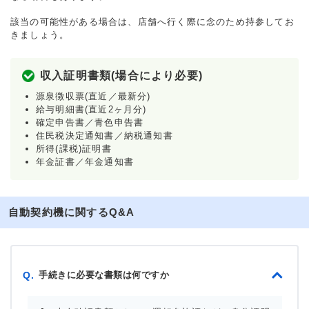
該当の可能性がある場合は、店舗へ行く際に念のため持参してお
きましょう。
収入証明書類(場合により必要)
源泉徴収票(直近／最新分)
給与明細書(直近2ヶ月分)
確定申告書／青色申告書
住民税決定通知書／納税通知書
所得(課税)証明書
年金証書／年金通知書
自動契約機に関するQ&A
手続きに必要な書類は何ですか
Q.