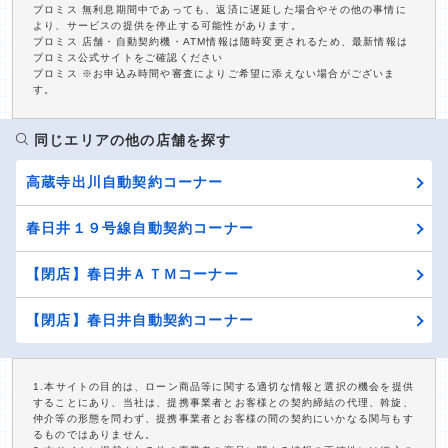
プロミス 無利息期間中であっても、返済に遅延した場合やその他の事情に
より、サービスの提供を停止する可能性があります。
プロミス 店舗・自動契約機・ATM情報は随時変更されるため、最新情報は
プロミス公式サイトをご確認ください
プロミス ※お申込み時間や審査によりご希望に添えない場合がございま
す。
同じエリアの他の店舗を探す
高蔵寺出川自動契約コーナー
春日井１９号線自動契約コーナー
【閉店】春日井ＡＴＭコーナー
【閉店】春日井自動契約コーナー
1.本サイトの目的は、ローン商品等に関する適切な情報と選択の機会を提供
することにあり、当社は、提携事業者とお客様との契約締結の代理、斡旋、
仲介等の形態を問わず、提携事業者とお客様の間の契約にいかなる関与もす
るものではありません。