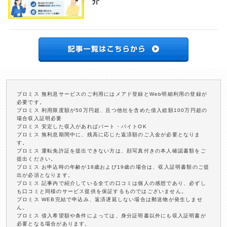
介
プロミス 無利息サービスのご利用にはメアド登録とWeb明細利用の登録が
必要です。
プロミス 利用限度額が50万円超、且つ他社を含めた借入総額100万円超の
場合収入証明必要
プロミス 安定した収入があればパート・バイトOK
プロミス 無利息期間中に、残高に応じた返済額のご入金が必要となりま
す。
プロミス 運転免許証を提出できない方は、顔写真付きの本人確認書類をご
提出ください。
プロミス お申込時の年齢が18歳および19歳の場合は、収入証明書類のご提
出が必須となります。
プロミス 記事内で紹介している全ての口コミは個人の感想であり、必ずし
も口コミと同様のサービス提供を保証するものではございません。
プロミス WEB完結で申込み、返済遅延しない場合は郵送物が発生しませ
ん。
プロミス 借入希望額や条件によっては、身分証明書以外にも収入証明書が
必要となる場合があります。