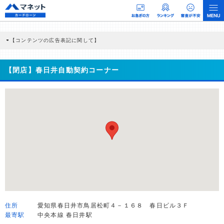
【コンテンツの広告表記に関して】
本コンテンツには、紹介している商品・商材の広告（リンク）を含む場合がありま
す。 これらの広告を経由して読者が企業ホームページを訪れ、成約が発生すると弊
社に対して企業から紹介報酬が支払われるという収益モデルです。 ただし、特定の
【閉店】春日井自動契約コーナー
商品を根拠なくPRするものではなく、当編集部の調査／ユーザーへの口コミ収集な
どに基づき、公平性を担保した情報提供を行っています。
>提携企業一覧
住所
愛知県春日井市鳥居松町４－１６８ 春日ビル３Ｆ
最寄駅
中央本線 春日井駅