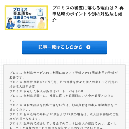
プロミスの審査に落ちる理由は？ 再
申込時のポイントや別の対処法も紹
介
プロミス 無利息サービスのご利用にはメアド登録とWeb明細利用の登録が
必要です。
プロミス 利用限度額が50万円超、且つ他社を含めた借入総額100万円超の
場合収入証明必要
プロミス 安定した収入があればパート・バイトOK
プロミス 無利息期間中に、残高に応じた返済額のご入金が必要となりま
す。
プロミス 運転免許証を提出できない方は、顔写真付きの本人確認書類をご
提出ください。
プロミス お申込時の年齢が18歳および19歳の場合は、収入証明書類のご提
出が必須となります。
プロミス 記事内で紹介している全ての口コミは個人の感想であり、必ずし
も口コミと同様のサービス提供を保証するものではございません。