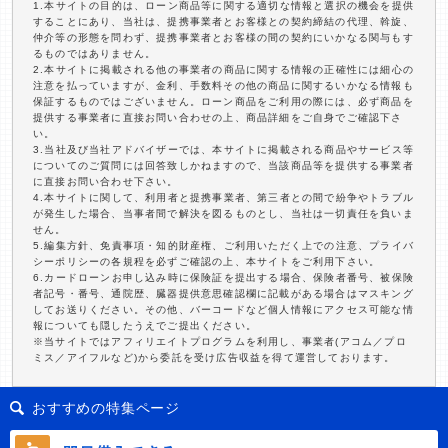
1.本サイトの目的は、ローン商品等に関する適切な情報と選択の機会を提供
することにあり、当社は、提携事業者とお客様との契約締結の代理、斡旋、
仲介等の形態を問わず、提携事業者とお客様の間の契約にいかなる関与もす
るものではありません。
2.本サイトに掲載される他の事業者の商品に関する情報の正確性には細心の
注意を払っていますが、金利、手数料その他の商品に関するいかなる情報も
保証するものではございません。ローン商品をご利用の際には、必ず商品を
提供する事業者に直接お問い合わせの上、商品詳細をご自身でご確認下さ
い。
3.当社及び当社アドバイザーでは、本サイトに掲載される商品やサービス等
についてのご質問には回答致しかねますので、当該商品等を提供する事業者
に直接お問い合わせ下さい。
4.本サイトに関して、利用者と提携事業者、第三者との間で紛争やトラブル
が発生した場合、当事者間で解決を図るものとし、当社は一切責任を負いま
せん。
5.編集方針、免責事項・知的財産権、ご利用いただく上での注意、プライバ
シーポリシーの各規程を必ずご確認の上、本サイトをご利用下さい。
6.カードローンお申し込み時に保険証を提出する場合、保険者番号、被保険
者記号・番号、通院歴、臓器提供意思確認欄に記載がある場合はマスキング
してお送りください。その他、バーコードなど個人情報にアクセス可能な情
報についても隠したうえでご提出ください。
※当サイトではアフィリエイトプログラムを利用し、事業者(アコム／プロ
ミス／アイフルなど)から委託を受け広告収益を得て運営しております。
おすすめの特集ページ