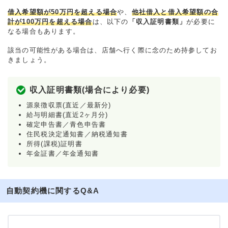
借入希望額が50万円を超える場合
や、
他社借入と借入希望額の合
計が100万円を超える場合
は、以下の
「収入証明書類」
が必要に
なる場合もあります。
該当の可能性がある場合は、店舗へ行く際に念のため持参してお
きましょう。
収入証明書類(場合により必要)
源泉徴収票(直近／最新分)
給与明細書(直近2ヶ月分)
確定申告書／青色申告書
住民税決定通知書／納税通知書
所得(課税)証明書
年金証書／年金通知書
自動契約機に関するQ&A