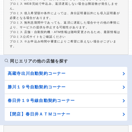
プロミス WEB完結で申込み、返済遅延しない場合は郵送物が発生しませ
ん。
プロミス 借入希望額や条件によっては、身分証明書以外にも収入証明書が
必要となる場合があります。
プロミス 無利息期間中であっても、返済に遅延した場合やその他の事情に
より、サービスの提供を停止する可能性があります。
プロミス 店舗・自動契約機・ATM情報は随時変更されるため、最新情報は
プロミス公式サイトをご確認ください
プロミス ※お申込み時間や審査によりご希望に添えない場合がございま
す。
同じエリアの他の店舗を探す
高蔵寺出川自動契約コーナー
勝川１９号自動契約コーナー
春日井１９号線自動契約コーナー
【閉店】春日井ＡＴＭコーナー