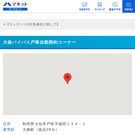
【コンテンツの広告表記に関して】
本コンテンツには、紹介している商品・商材の広告（リンク）を含む場合がありま
す。 これらの広告を経由して読者が企業ホームページを訪れ、成約が発生すると弊
社に対して企業から紹介報酬が支払われるという収益モデルです。 ただし、特定の
大曲バイパス戸蒔自動契約コーナー
商品を根拠なくPRするものではなく、当編集部の調査／ユーザーへの口コミ収集な
どに基づき、公平性を担保した情報提供を行っています。
>提携企業一覧
住所
秋田県大仙市戸蒔字福田１３４－１
最寄駅
大曲駅（徒歩29分）