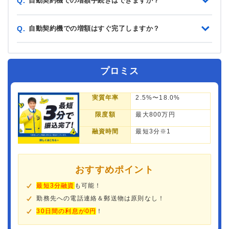
自動契約機での増額手続きはできますか？
Q.
自動契約機での増額はすぐ完了しますか？
Q.
プロミス
実質年率
2.5%〜18.0%
限度額
最大800万円
融資時間
最短3分※1
おすすめポイント
最短3分融資
も可能！
勤務先への電話連絡＆郵送物は原則なし！
30日間の利息が0円
！