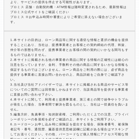
より、サービスの提供を停止する可能性があります。
プロミス 店舗・自動契約機・ATM情報は随時変更されるため、最新情報は
プロミス公式サイトをご確認ください
プロミス ※お申込み時間や審査によりご希望に添えない場合がございま
す。
1.本サイトの目的は、ローン商品等に関する適切な情報と選択の機会を提供
することにあり、当社は、提携事業者とお客様との契約締結の代理、斡旋、
仲介等の形態を問わず、提携事業者とお客様の間の契約にいかなる関与もす
るものではありません。
2.本サイトに掲載される他の事業者の商品に関する情報の正確性には細心の
注意を払っていますが、金利、手数料その他の商品に関するいかなる情報も
保証するものではございません。ローン商品をご利用の際には、必ず商品を
提供する事業者に直接お問い合わせの上、商品詳細をご自身でご確認下さ
い。
3.当社及び当社アドバイザーでは、本サイトに掲載される商品やサービス等
についてのご質問には回答致しかねますので、当該商品等を提供する事業者
に直接お問い合わせ下さい。
4.本サイトに関して、利用者と提携事業者、第三者との間で紛争やトラブル
が発生した場合、当事者間で解決を図るものとし、当社は一切責任を負いま
せん。
5.編集方針、免責事項・知的財産権、ご利用いただく上での注意、プライバ
シーポリシーの各規程を必ずご確認の上、本サイトをご利用下さい。
6.カードローンお申し込み時に保険証を提出する場合、保険者番号、被保険
者記号・番号、通院歴、臓器提供意思確認欄に記載がある場合はマスキング
してお送りください。その他、バーコードなど個人情報にアクセス可能な情