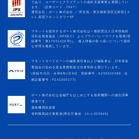
マネットカードローンの編集責任者および編集者は、日本貸金
業協会の定める貸金業務取扱主任者登録を受けています。
(登録年月日：令和8年1月9日、登録番号：K250020096、合
格証書番号：F241000177)
ポート株式会社は金融庁をはじめとする政府機関への届出済事
業者です。
適格機関投資家
有料職業紹介事業者(厚生労働省：13-ﾕ-305645)