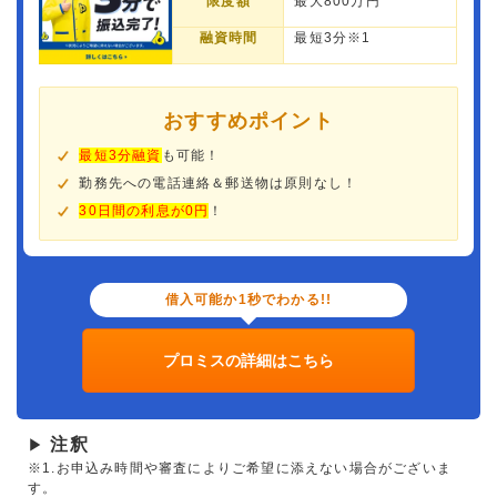
限度額
最大800万円
融資時間
最短3分※1
おすすめポイント
最短3分融資
も可能！
勤務先への電話連絡＆郵送物は原則なし！
30日間の利息が0円
！
借入可能か1秒でわかる!!
プロミスの詳細はこちら
注釈
▶
※1.お申込み時間や審査によりご希望に添えない場合がございま
す。