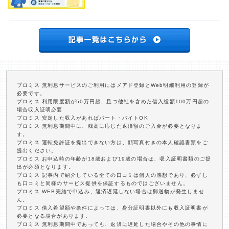
プロミス 無利息サービスのご利用にはメアド登録とWeb明細利用の登録が
必要です。
プロミス 利用限度額が50万円超、且つ他社を含めた借入総額100万円超の
場合収入証明必要
プロミス 安定した収入があればパート・バイトOK
プロミス 無利息期間中に、残高に応じた返済額のご入金が必要となりま
す。
プロミス 運転免許証を提出できない方は、顔写真付きの本人確認書類をご
提出ください。
プロミス お申込時の年齢が18歳および19歳の場合は、収入証明書類のご提
出が必須となります。
プロミス 記事内で紹介している全ての口コミは個人の感想であり、必ずし
も口コミと同様のサービス提供を保証するものではございません。
プロミス WEB完結で申込み、返済遅延しない場合は郵送物が発生しませ
ん。
プロミス 借入希望額や条件によっては、身分証明書以外にも収入証明書が
必要となる場合があります。
プロミス 無利息期間中であっても、返済に遅延した場合やその他の事情に