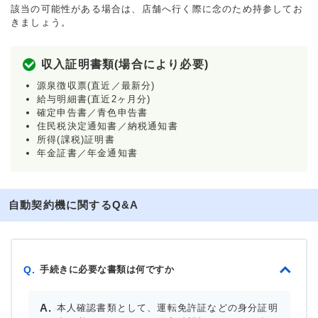
該当の可能性がある場合は、店舗へ行く際に念のため持参してお
きましょう。
収入証明書類(場合により必要)
源泉徴収票(直近／最新分)
給与明細書(直近2ヶ月分)
確定申告書／青色申告書
住民税決定通知書／納税通知書
所得(課税)証明書
年金証書／年金通知書
自動契約機に関するQ&A
手続きに必要な書類は何ですか
Q.
本人確認書類として、運転免許証などの身分証明