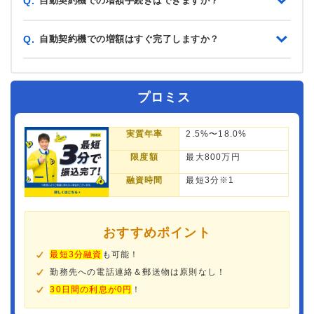
自動契約機での増額手続きはできますか？
Q.
自動契約機での増額はすぐ完了しますか？
Q.
プロミス
実質年率
2.5%〜18.0%
限度額
最大800万円
融資時間
最短3分※1
おすすめポイント
最短3分融資
も可能！
勤務先への電話連絡＆郵送物は原則なし！
30日間の利息が0円
！