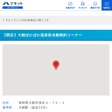
【コンテンツの広告表記に関して】
本コンテンツには、紹介している商品・商材の広告（リンク）を含む場合がありま
す。 これらの広告を経由して読者が企業ホームページを訪れ、成約が発生すると弊
社に対して企業から紹介報酬が支払われるという収益モデルです。 ただし、特定の
【閉店】大館ぽかぽか温泉前自動契約コーナー
商品を根拠なくPRするものではなく、当編集部の調査／ユーザーへの口コミ収集な
どに基づき、公平性を担保した情報提供を行っています。
>提携企業一覧
住所
秋田県大館市清水４－７５－１
最寄駅
大館駅（徒歩13分）