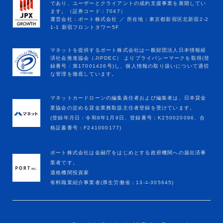
マネットカードローンの編集責任者および編集者は、日本貸金
業協会の定める貸金業務取扱主任者登録を受けています。
(登録年月日：令和8年1月9日、登録番号：K250020096、合
格証書番号：F241000177)
ポート株式会社は金融庁をはじめとする政府機関への届出済事
業者です。
適格機関投資家
有料職業紹介事業者(厚生労働省：13-ﾕ-305645)