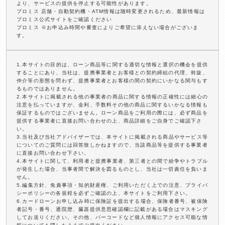
より、サービスの提供を停止する可能性があります。
プロミス 店舗・自動契約機・ATM情報は随時変更されるため、最新情報は
プロミス公式サイトをご確認ください
プロミス ※お申込み時間や審査によりご希望に添えない場合がございま
す。
1.本サイトの目的は、ローン商品等に関する適切な情報と選択の機会を提供
することにあり、当社は、提携事業者とお客様との契約締結の代理、斡旋、
仲介等の形態を問わず、提携事業者とお客様の間の契約にいかなる関与もす
るものではありません。
2.本サイトに掲載される他の事業者の商品に関する情報の正確性には細心の
注意を払っていますが、金利、手数料その他の商品に関するいかなる情報も
保証するものではございません。ローン商品をご利用の際には、必ず商品を
提供する事業者に直接お問い合わせの上、商品詳細をご自身でご確認下さ
い。
3.当社及び当社アドバイザーでは、本サイトに掲載される商品やサービス等
についてのご質問には回答致しかねますので、当該商品等を提供する事業者
に直接お問い合わせ下さい。
4.本サイトに関して、利用者と提携事業者、第三者との間で紛争やトラブル
が発生した場合、当事者間で解決を図るものとし、当社は一切責任を負いま
せん。
5.編集方針、免責事項・知的財産権、ご利用いただく上での注意、プライバ
シーポリシーの各規程を必ずご確認の上、本サイトをご利用下さい。
6.カードローンお申し込み時に保険証を提出する場合、保険者番号、被保険
者記号・番号、通院歴、臓器提供意思確認欄に記載がある場合はマスキング
してお送りください。その他、バーコードなど個人情報にアクセス可能な情