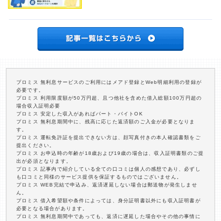
プロミス 無利息サービスのご利用にはメアド登録とWeb明細利用の登録が
必要です。
プロミス 利用限度額が50万円超、且つ他社を含めた借入総額100万円超の
場合収入証明必要
プロミス 安定した収入があればパート・バイトOK
プロミス 無利息期間中に、残高に応じた返済額のご入金が必要となりま
す。
プロミス 運転免許証を提出できない方は、顔写真付きの本人確認書類をご
提出ください。
プロミス お申込時の年齢が18歳および19歳の場合は、収入証明書類のご提
出が必須となります。
プロミス 記事内で紹介している全ての口コミは個人の感想であり、必ずし
も口コミと同様のサービス提供を保証するものではございません。
プロミス WEB完結で申込み、返済遅延しない場合は郵送物が発生しませ
ん。
プロミス 借入希望額や条件によっては、身分証明書以外にも収入証明書が
必要となる場合があります。
プロミス 無利息期間中であっても、返済に遅延した場合やその他の事情に