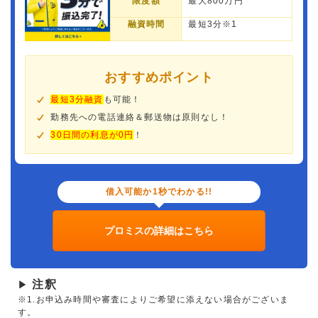
限度額
最大800万円
融資時間
最短3分※1
おすすめポイント
最短3分融資
も可能！
勤務先への電話連絡＆郵送物は原則なし！
30日間の利息が0円
！
借入可能か1秒でわかる!!
プロミスの詳細はこちら
注釈
▶
※1.お申込み時間や審査によりご希望に添えない場合がございま
す。