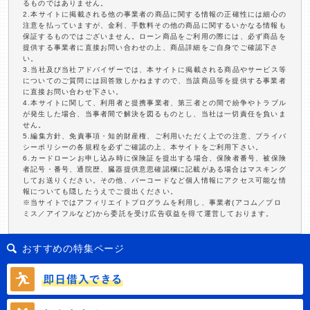
るものではありません。
2.本サイトに掲載される他の事業者の商品に関する情報の正確性には細心の
注意を払っていますが、金利、手数料その他の商品に関するいかなる情報も
保証するものではございません。ローン商品をご利用の際には、必ず商品を
提供する事業者に直接お問い合わせの上、商品詳細をご自身でご確認下さ
い。
3.当社及び当社アドバイザーでは、本サイトに掲載される商品やサービス等
についてのご質問には回答致しかねますので、当該商品等を提供する事業者
に直接お問い合わせ下さい。
4.本サイトに関して、利用者と提携事業者、第三者との間で紛争やトラブル
が発生した場合、当事者間で解決を図るものとし、当社は一切責任を負いま
せん。
5.編集方針、免責事項・知的財産権、ご利用いただく上での注意、プライバ
シーポリシーの各規程を必ずご確認の上、本サイトをご利用下さい。
6.カードローンお申し込み時に保険証を提出する場合、保険者番号、被保険
者記号・番号、通院歴、臓器提供意思確認欄に記載がある場合はマスキング
してお送りください。その他、バーコードなど個人情報にアクセス可能な情
報についても隠したうえでご提出ください。
※当サイトではアフィリエイトプログラムを利用し、事業者(アコム／プロ
ミス／アイフルなど)から委託を受け広告収益を得て運営しております。
おすすめの特集ページ