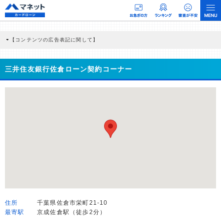
【コンテンツの広告表記に関して】
本コンテンツには、紹介している商品・商材の広告（リンク）を含む場合がありま
す。 これらの広告を経由して読者が企業ホームページを訪れ、成約が発生すると弊
社に対して企業から紹介報酬が支払われるという収益モデルです。 ただし、特定の
三井住友銀行佐倉ローン契約コーナー
商品を根拠なくPRするものではなく、当編集部の調査／ユーザーへの口コミ収集な
どに基づき、公平性を担保した情報提供を行っています。
>提携企業一覧
住所
千葉県佐倉市栄町21-10
最寄駅
京成佐倉駅（徒歩2分）