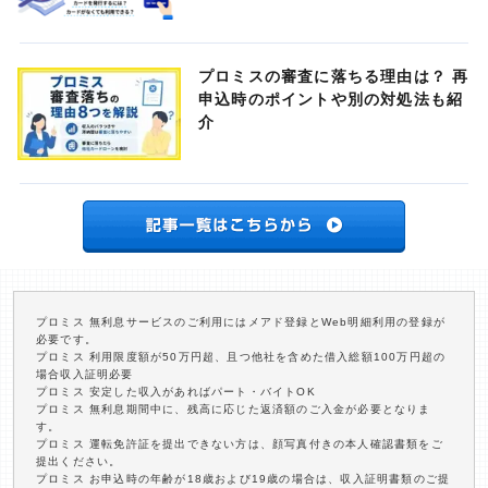
プロミスの審査に落ちる理由は？ 再
申込時のポイントや別の対処法も紹
介
プロミス 無利息サービスのご利用にはメアド登録とWeb明細利用の登録が
必要です。
プロミス 利用限度額が50万円超、且つ他社を含めた借入総額100万円超の
場合収入証明必要
プロミス 安定した収入があればパート・バイトOK
プロミス 無利息期間中に、残高に応じた返済額のご入金が必要となりま
す。
プロミス 運転免許証を提出できない方は、顔写真付きの本人確認書類をご
提出ください。
プロミス お申込時の年齢が18歳および19歳の場合は、収入証明書類のご提