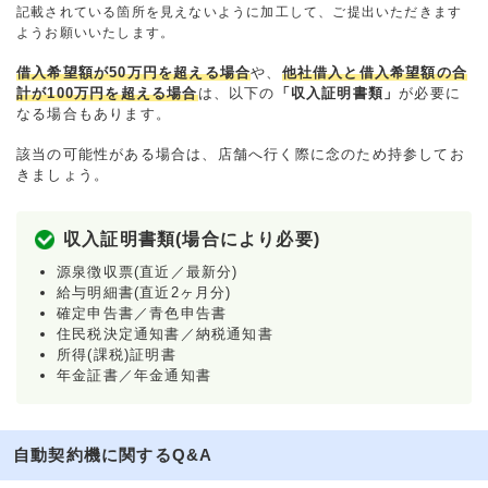
記載されている箇所を見えないように加工して、ご提出いただきます
ようお願いいたします。
借入希望額が50万円を超える場合
や、
他社借入と借入希望額の合
計が100万円を超える場合
は、以下の
「収入証明書類」
が必要に
なる場合もあります。
該当の可能性がある場合は、店舗へ行く際に念のため持参してお
きましょう。
収入証明書類(場合により必要)
源泉徴収票(直近／最新分)
給与明細書(直近2ヶ月分)
確定申告書／青色申告書
住民税決定通知書／納税通知書
所得(課税)証明書
年金証書／年金通知書
自動契約機に関するQ&A