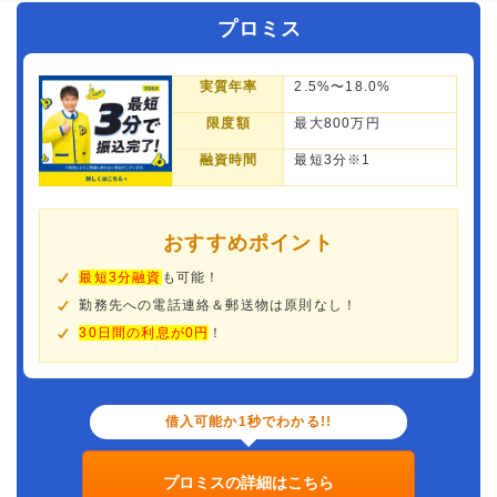
プロミス
実質年率
2.5%〜18.0%
限度額
最大800万円
融資時間
最短3分※1
おすすめポイント
最短3分融資
も可能！
勤務先への電話連絡＆郵送物は原則なし！
30日間の利息が0円
！
借入可能か1秒でわかる!!
プロミスの詳細はこちら