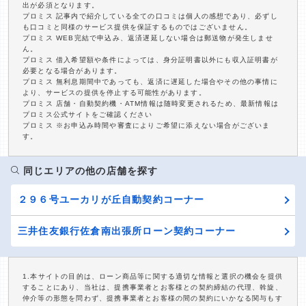
出が必須となります。
プロミス 記事内で紹介している全ての口コミは個人の感想であり、必ずし
も口コミと同様のサービス提供を保証するものではございません。
プロミス WEB完結で申込み、返済遅延しない場合は郵送物が発生しませ
ん。
プロミス 借入希望額や条件によっては、身分証明書以外にも収入証明書が
必要となる場合があります。
プロミス 無利息期間中であっても、返済に遅延した場合やその他の事情に
より、サービスの提供を停止する可能性があります。
プロミス 店舗・自動契約機・ATM情報は随時変更されるため、最新情報は
プロミス公式サイトをご確認ください
プロミス ※お申込み時間や審査によりご希望に添えない場合がございま
す。
同じエリアの他の店舗を探す
２９６号ユーカリが丘自動契約コーナー
三井住友銀行佐倉南出張所ローン契約コーナー
1.本サイトの目的は、ローン商品等に関する適切な情報と選択の機会を提供
することにあり、当社は、提携事業者とお客様との契約締結の代理、斡旋、
仲介等の形態を問わず、提携事業者とお客様の間の契約にいかなる関与もす