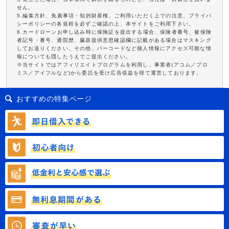
せん。
5.編集方針、免責事項・知的財産権、ご利用いただく上での注意、プライバ
シーポリシーの各規程を必ずご確認の上、本サイトをご利用下さい。
6.カードローンお申し込み時に保険証を提出する場合、保険者番号、被保険
者記号・番号、通院歴、臓器提供意思確認欄に記載がある場合はマスキング
してお送りください。その他、バーコードなど個人情報にアクセス可能な情
報についても隠したうえでご提出ください。
※当サイトではアフィリエイトプログラムを利用し、事業者(アコム／プロ
ミス／アイフルなど)から委託を受け広告収益を得て運営しております。
おすすめの特集ページ