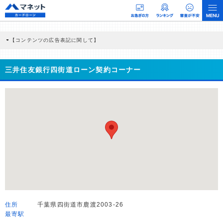
【コンテンツの広告表記に関して】
本コンテンツには、紹介している商品・商材の広告（リンク）を含む場合がありま
す。 これらの広告を経由して読者が企業ホームページを訪れ、成約が発生すると弊
社に対して企業から紹介報酬が支払われるという収益モデルです。 ただし、特定の
三井住友銀行四街道ローン契約コーナー
商品を根拠なくPRするものではなく、当編集部の調査／ユーザーへの口コミ収集な
どに基づき、公平性を担保した情報提供を行っています。
>提携企業一覧
住所
千葉県四街道市鹿渡2003-26
最寄駅