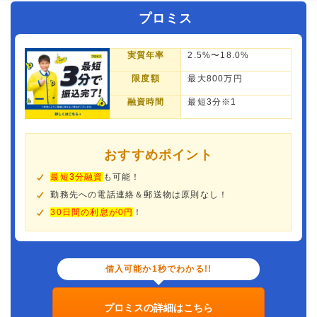
プロミス
実質年率
2.5%〜18.0%
限度額
最大800万円
融資時間
最短3分※1
おすすめポイント
最短3分融資
も可能！
勤務先への電話連絡＆郵送物は原則なし！
30日間の利息が0円
！
借入可能か1秒でわかる!!
プロミスの詳細はこちら