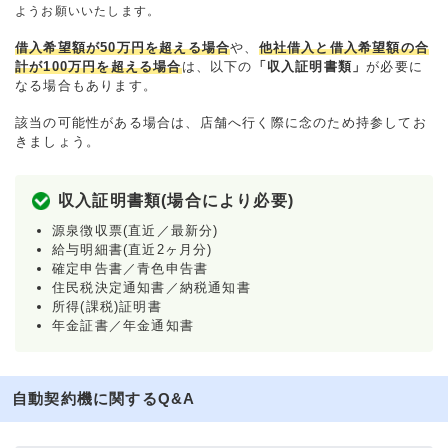
ようお願いいたします。
借入希望額が50万円を超える場合
や、
他社借入と借入希望額の合
計が100万円を超える場合
は、以下の
「収入証明書類」
が必要に
なる場合もあります。
該当の可能性がある場合は、店舗へ行く際に念のため持参してお
きましょう。
収入証明書類(場合により必要)
源泉徴収票(直近／最新分)
給与明細書(直近2ヶ月分)
確定申告書／青色申告書
住民税決定通知書／納税通知書
所得(課税)証明書
年金証書／年金通知書
自動契約機に関するQ&A