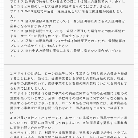
プロミス 記事内で紹介している全ての口コミは個人の感想であり、必ずし
も口コミと同様のサービス提供を保証するものではございません。
プロミス WEB完結で申込み、返済遅延しない場合は郵送物が発生しませ
ん。
プロミス 借入希望額や条件によっては、身分証明書以外にも収入証明書が
必要となる場合があります。
プロミス 無利息期間中であっても、返済に遅延した場合やその他の事情に
より、サービスの提供を停止する可能性があります。
プロミス 店舗・自動契約機・ATM情報は随時変更されるため、最新情報は
プロミス公式サイトをご確認ください
プロミス ※お申込み時間や審査によりご希望に添えない場合がございま
す。
1.本サイトの目的は、ローン商品等に関する適切な情報と選択の機会を提供
することにあり、当社は、提携事業者とお客様との契約締結の代理、斡旋、
仲介等の形態を問わず、提携事業者とお客様の間の契約にいかなる関与もす
るものではありません。
2.本サイトに掲載される他の事業者の商品に関する情報の正確性には細心の
注意を払っていますが、金利、手数料その他の商品に関するいかなる情報も
保証するものではございません。ローン商品をご利用の際には、必ず商品を
提供する事業者に直接お問い合わせの上、商品詳細をご自身でご確認下さ
い。
3.当社及び当社アドバイザーでは、本サイトに掲載される商品やサービス等
についてのご質問には回答致しかねますので、当該商品等を提供する事業者
に直接お問い合わせ下さい。
4.本サイトに関して、利用者と提携事業者、第三者との間で紛争やトラブル
が発生した場合、当事者間で解決を図るものとし、当社は一切責任を負いま