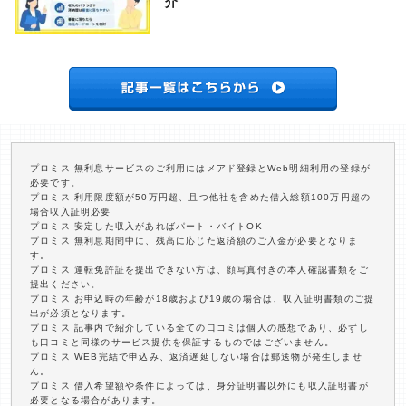
介
プロミス 無利息サービスのご利用にはメアド登録とWeb明細利用の登録が
必要です。
プロミス 利用限度額が50万円超、且つ他社を含めた借入総額100万円超の
場合収入証明必要
プロミス 安定した収入があればパート・バイトOK
プロミス 無利息期間中に、残高に応じた返済額のご入金が必要となりま
す。
プロミス 運転免許証を提出できない方は、顔写真付きの本人確認書類をご
提出ください。
プロミス お申込時の年齢が18歳および19歳の場合は、収入証明書類のご提
出が必須となります。
プロミス 記事内で紹介している全ての口コミは個人の感想であり、必ずし
も口コミと同様のサービス提供を保証するものではございません。
プロミス WEB完結で申込み、返済遅延しない場合は郵送物が発生しませ
ん。
プロミス 借入希望額や条件によっては、身分証明書以外にも収入証明書が
必要となる場合があります。