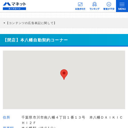
【コンテンツの広告表記に関して】
本コンテンツには、紹介している商品・商材の広告（リンク）を含む場合がありま
す。 これらの広告を経由して読者が企業ホームページを訪れ、成約が発生すると弊
社に対して企業から紹介報酬が支払われるという収益モデルです。 ただし、特定の
【閉店】本八幡自動契約コーナー
商品を根拠なくPRするものではなく、当編集部の調査／ユーザーへの口コミ収集な
どに基づき、公平性を担保した情報提供を行っています。
>提携企業一覧
住所
千葉県市川市南八幡４丁目１番１３号 本八幡ＤＡＩＫＩＣ
ＨＩ２Ｆ