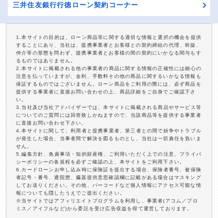
三井住友銀行行徳ローン契約コーナー
1.本サイトの目的は、ローン商品等に関する適切な情報と選択の機会を提供
することにあり、当社は、提携事業者とお客様との契約締結の代理、斡旋、
仲介等の形態を問わず、提携事業者とお客様の間の契約にいかなる関与もす
るものではありません。
2.本サイトに掲載される他の事業者の商品に関する情報の正確性には細心の
注意を払っていますが、金利、手数料その他の商品に関するいかなる情報も
保証するものではございません。ローン商品をご利用の際には、必ず商品を
提供する事業者に直接お問い合わせの上、商品詳細をご自身でご確認下さ
い。
3.当社及び当社アドバイザーでは、本サイトに掲載される商品やサービス等
についてのご質問には回答致しかねますので、当該商品等を提供する事業者
に直接お問い合わせ下さい。
4.本サイトに関して、利用者と提携事業者、第三者との間で紛争やトラブル
が発生した場合、当事者間で解決を図るものとし、当社は一切責任を負いま
せん。
5.編集方針、免責事項・知的財産権、ご利用いただく上での注意、プライバ
シーポリシーの各規程を必ずご確認の上、本サイトをご利用下さい。
6.カードローンお申し込み時に保険証を提出する場合、保険者番号、被保険
者記号・番号、通院歴、臓器提供意思確認欄に記載がある場合はマスキング
してお送りください。その他、バーコードなど個人情報にアクセス可能な情
報についても隠したうえでご提出ください。
※当サイトではアフィリエイトプログラムを利用し、事業者(アコム／プロ
ミス／アイフルなど)から委託を受け広告収益を得て運営しております。