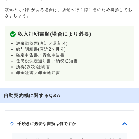
該当の可能性がある場合は、店舗へ行く際に念のため持参してお
きましょう。
収入証明書類(場合により必要)
源泉徴収票(直近／最新分)
給与明細書(直近2ヶ月分)
確定申告書／青色申告書
住民税決定通知書／納税通知書
所得(課税)証明書
年金証書／年金通知書
自動契約機に関するQ&A
手続きに必要な書類は何ですか
Q.