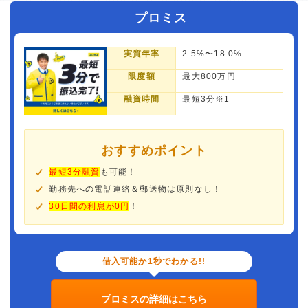
プロミス
実質年率
2.5%〜18.0%
限度額
最大800万円
融資時間
最短3分※1
おすすめポイント
最短3分融資
も可能！
勤務先への電話連絡＆郵送物は原則なし！
30日間の利息が0円
！
借入可能か1秒でわかる!!
プロミスの詳細はこちら