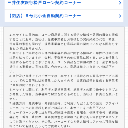
三井住友銀行松戸ローン契約コーナー
【閉店】６号北小金自動契約コーナー
1.本サイトの目的は、ローン商品等に関する適切な情報と選択の機会を提供
することにあり、当社は、提携事業者とお客様との契約締結の代理、斡旋、
仲介等の形態を問わず、提携事業者とお客様の間の契約にいかなる関与もす
るものではありません。
2.本サイトに掲載される他の事業者の商品に関する情報の正確性には細心の
注意を払っていますが、金利、手数料その他の商品に関するいかなる情報も
保証するものではございません。ローン商品をご利用の際には、必ず商品を
提供する事業者に直接お問い合わせの上、商品詳細をご自身でご確認下さ
い。
3.当社及び当社アドバイザーでは、本サイトに掲載される商品やサービス等
についてのご質問には回答致しかねますので、当該商品等を提供する事業者
に直接お問い合わせ下さい。
4.本サイトに関して、利用者と提携事業者、第三者との間で紛争やトラブル
が発生した場合、当事者間で解決を図るものとし、当社は一切責任を負いま
せん。
5.編集方針、免責事項・知的財産権、ご利用いただく上での注意、プライバ
シーポリシーの各規程を必ずご確認の上、本サイトをご利用下さい。
6.カードローンお申し込み時に保険証を提出する場合、保険者番号、被保険
者記号・番号、通院歴、臓器提供意思確認欄に記載がある場合はマスキング
してお送りください。その他、バーコードなど個人情報にアクセス可能な情
報についても隠したうえでご提出ください。