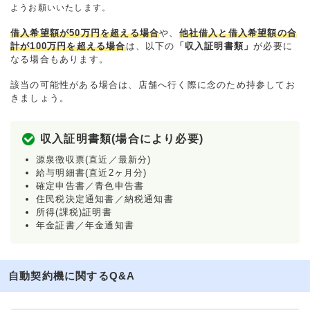
ようお願いいたします。
借入希望額が50万円を超える場合
や、
他社借入と借入希望額の合
計が100万円を超える場合
は、以下の
「収入証明書類」
が必要に
なる場合もあります。
該当の可能性がある場合は、店舗へ行く際に念のため持参してお
きましょう。
収入証明書類(場合により必要)
源泉徴収票(直近／最新分)
給与明細書(直近2ヶ月分)
確定申告書／青色申告書
住民税決定通知書／納税通知書
所得(課税)証明書
年金証書／年金通知書
自動契約機に関するQ&A