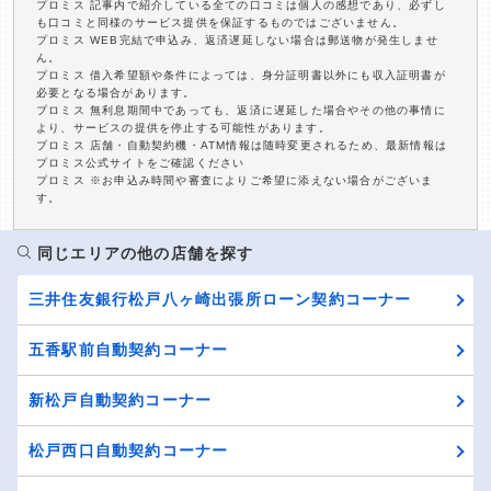
プロミス 記事内で紹介している全ての口コミは個人の感想であり、必ずし
も口コミと同様のサービス提供を保証するものではございません。
プロミス WEB完結で申込み、返済遅延しない場合は郵送物が発生しませ
ん。
プロミス 借入希望額や条件によっては、身分証明書以外にも収入証明書が
必要となる場合があります。
プロミス 無利息期間中であっても、返済に遅延した場合やその他の事情に
より、サービスの提供を停止する可能性があります。
プロミス 店舗・自動契約機・ATM情報は随時変更されるため、最新情報は
プロミス公式サイトをご確認ください
プロミス ※お申込み時間や審査によりご希望に添えない場合がございま
す。
同じエリアの他の店舗を探す
三井住友銀行松戸八ヶ崎出張所ローン契約コーナー
五香駅前自動契約コーナー
新松戸自動契約コーナー
松戸西口自動契約コーナー