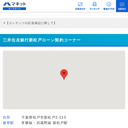
【コンテンツの広告表記に関して】
本コンテンツには、紹介している商品・商材の広告（リンク）を含む場合がありま
す。 これらの広告を経由して読者が企業ホームページを訪れ、成約が発生すると弊
社に対して企業から紹介報酬が支払われるという収益モデルです。 ただし、特定の
三井住友銀行新松戸ローン契約コーナー
商品を根拠なくPRするものではなく、当編集部の調査／ユーザーへの口コミ収集な
どに基づき、公平性を担保した情報提供を行っています。
>提携企業一覧
住所
千葉県松戸市新松戸2-110
最寄駅
常磐線・武蔵野線 新松戸駅