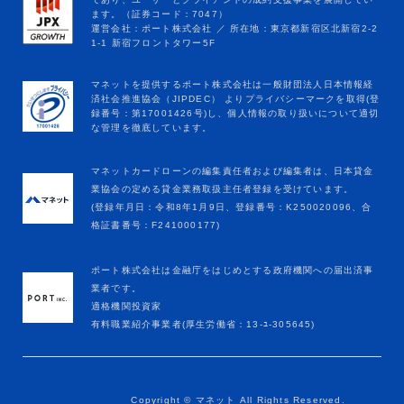
マネットカードローンの編集責任者および編集者は、日本貸金
業協会の定める貸金業務取扱主任者登録を受けています。
(登録年月日：令和8年1月9日、登録番号：K250020096、合
格証書番号：F241000177)
ポート株式会社は金融庁をはじめとする政府機関への届出済事
業者です。
適格機関投資家
有料職業紹介事業者(厚生労働省：13-ﾕ-305645)