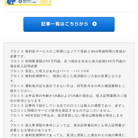
プロミス 無利息サービスのご利用にはメアド登録とWeb明細利用の登録が
必要です。
プロミス 利用限度額が50万円超、且つ他社を含めた借入総額100万円超の
場合収入証明必要
プロミス 安定した収入があればパート・バイトOK
プロミス 無利息期間中に、残高に応じた返済額のご入金が必要となりま
す。
プロミス 運転免許証を提出できない方は、顔写真付きの本人確認書類をご
提出ください。
プロミス お申込時の年齢が18歳および19歳の場合は、収入証明書類のご提
出が必須となります。
プロミス 記事内で紹介している全ての口コミは個人の感想であり、必ずし
も口コミと同様のサービス提供を保証するものではございません。
プロミス WEB完結で申込み、返済遅延しない場合は郵送物が発生しませ
ん。
プロミス 借入希望額や条件によっては、身分証明書以外にも収入証明書が
必要となる場合があります。
プロミス 無利息期間中であっても、返済に遅延した場合やその他の事情に