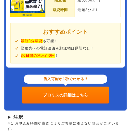
限度額
最大800万円
融資時間
最短3分※1
おすすめポイント
最短3分融資
も可能！
勤務先への電話連絡＆郵送物は原則なし！
30日間の利息が0円
！
借入可能か1秒でわかる!!
プロミスの詳細はこちら
注釈
▶
※1.お申込み時間や審査によりご希望に添えない場合がございま
す。