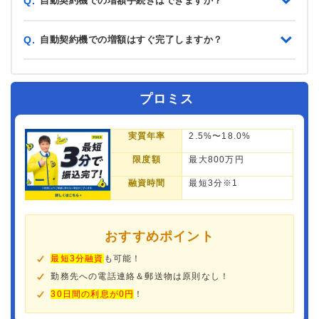
自動契約機での増額手続きはできますか？
Q.
自動契約機での増額はすぐ完了しますか？
Q.
プロミス
実質年率
2.5%〜18.0%
限度額
最大800万円
融資時間
最短3分※1
おすすめポイント
最短3分融資
も可能！
勤務先への電話連絡＆郵送物は原則なし！
30日間の利息が0円
！