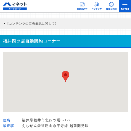
【コンテンツの広告表記に関して】
本コンテンツには、紹介している商品・商材の広告（リンク）を含む場合がありま
す。 これらの広告を経由して読者が企業ホームページを訪れ、成約が発生すると弊
社に対して企業から紹介報酬が支払われるという収益モデルです。 ただし、特定の
福井四ツ居自動契約コーナー
商品を根拠なくPRするものではなく、当編集部の調査／ユーザーへの口コミ収集な
どに基づき、公平性を担保した情報提供を行っています。
>提携企業一覧
住所
福井県福井市北四ツ居3-1-2
最寄駅
えちぜん鉄道勝山永平寺線 越前開発駅