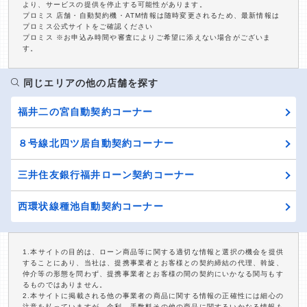
より、サービスの提供を停止する可能性があります。
プロミス 店舗・自動契約機・ATM情報は随時変更されるため、最新情報は
プロミス公式サイトをご確認ください
プロミス ※お申込み時間や審査によりご希望に添えない場合がございま
す。
同じエリアの他の店舗を探す
福井二の宮自動契約コーナー
８号線北四ツ居自動契約コーナー
三井住友銀行福井ローン契約コーナー
西環状線種池自動契約コーナー
1.本サイトの目的は、ローン商品等に関する適切な情報と選択の機会を提供
することにあり、当社は、提携事業者とお客様との契約締結の代理、斡旋、
仲介等の形態を問わず、提携事業者とお客様の間の契約にいかなる関与もす
るものではありません。
2.本サイトに掲載される他の事業者の商品に関する情報の正確性には細心の
注意を払っていますが、金利、手数料その他の商品に関するいかなる情報も