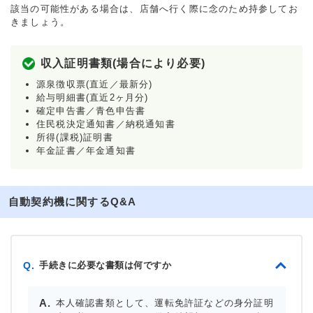
該当の可能性がある場合は、店舗へ行く際に念のため持参してお
きましょう。
収入証明書類(場合により必要)
源泉徴収票(直近／最新分)
給与明細書(直近2ヶ月分)
確定申告書／青色申告書
住民税決定通知書／納税通知書
所得(課税)証明書
年金証書／年金通知書
自動契約機に関するQ&A
手続きに必要な書類は何ですか
Q.
本人確認書類として、運転免許証などの身分証明