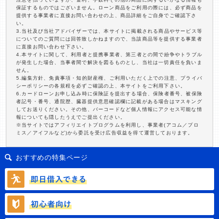
保証するものではございません。ローン商品をご利用の際には、必ず商品を
提供する事業者に直接お問い合わせの上、商品詳細をご自身でご確認下さ
い。
3.当社及び当社アドバイザーでは、本サイトに掲載される商品やサービス等
についてのご質問には回答致しかねますので、当該商品等を提供する事業者
に直接お問い合わせ下さい。
4.本サイトに関して、利用者と提携事業者、第三者との間で紛争やトラブル
が発生した場合、当事者間で解決を図るものとし、当社は一切責任を負いま
せん。
5.編集方針、免責事項・知的財産権、ご利用いただく上での注意、プライバ
シーポリシーの各規程を必ずご確認の上、本サイトをご利用下さい。
6.カードローンお申し込み時に保険証を提出する場合、保険者番号、被保険
者記号・番号、通院歴、臓器提供意思確認欄に記載がある場合はマスキング
してお送りください。その他、バーコードなど個人情報にアクセス可能な情
報についても隠したうえでご提出ください。
※当サイトではアフィリエイトプログラムを利用し、事業者(アコム／プロ
ミス／アイフルなど)から委託を受け広告収益を得て運営しております。
おすすめの特集ページ