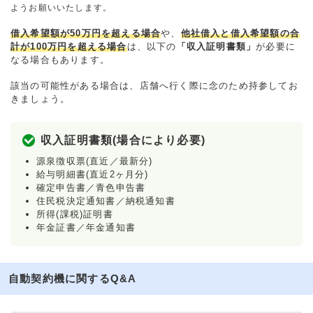
ようお願いいたします。
借入希望額が50万円を超える場合
や、
他社借入と借入希望額の合
計が100万円を超える場合
は、以下の
「収入証明書類」
が必要に
なる場合もあります。
該当の可能性がある場合は、店舗へ行く際に念のため持参してお
きましょう。
収入証明書類(場合により必要)
源泉徴収票(直近／最新分)
給与明細書(直近2ヶ月分)
確定申告書／青色申告書
住民税決定通知書／納税通知書
所得(課税)証明書
年金証書／年金通知書
自動契約機に関するQ&A