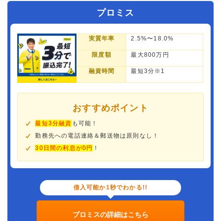
プロミス
実質年率
2.5%〜18.0%
限度額
最大800万円
融資時間
最短3分※1
おすすめポイント
最短3分融資
も可能！
勤務先への電話連絡＆郵送物は原則なし！
30日間の利息が0円
！
借入可能か1秒でわかる!!
プロミスの詳細はこちら