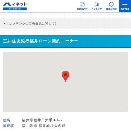
【コンテンツの広告表記に関して】
本コンテンツには、紹介している商品・商材の広告（リンク）を含む場合がありま
す。 これらの広告を経由して読者が企業ホームページを訪れ、成約が発生すると弊
社に対して企業から紹介報酬が支払われるという収益モデルです。 ただし、特定の
三井住友銀行福井ローン契約コーナー
商品を根拠なくPRするものではなく、当編集部の調査／ユーザーへの口コミ収集な
どに基づき、公平性を担保した情報提供を行っています。
>提携企業一覧
住所
福井県福井市大手3-4-7
最寄駅
福井鉄道 福井城址大名町