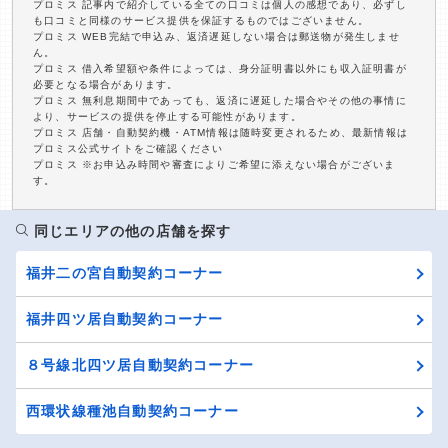
プロミス 記事内で紹介している全ての口コミは個人の感想であり、必ずし
も口コミと同様のサービス提供を保証するものではございません。
プロミス WEB完結で申込み、返済遅延しない場合は郵送物が発生しませ
ん。
プロミス 借入希望額や条件によっては、身分証明書以外にも収入証明書が
必要となる場合があります。
プロミス 無利息期間中であっても、返済に遅延した場合やその他の事情に
より、サービスの提供を停止する可能性があります。
プロミス 店舗・自動契約機・ATM情報は随時変更されるため、最新情報は
プロミス公式サイトをご確認ください
プロミス ※お申込み時間や審査によりご希望に添えない場合がございま
す。
同じエリアの他の店舗を探す
福井二の宮自動契約コーナー
福井四ツ居自動契約コーナー
８号線北四ツ居自動契約コーナー
西環状線種池自動契約コーナー