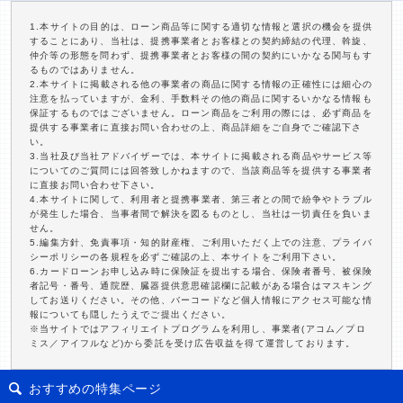
1.本サイトの目的は、ローン商品等に関する適切な情報と選択の機会を提供
することにあり、当社は、提携事業者とお客様との契約締結の代理、斡旋、
仲介等の形態を問わず、提携事業者とお客様の間の契約にいかなる関与もす
るものではありません。
2.本サイトに掲載される他の事業者の商品に関する情報の正確性には細心の
注意を払っていますが、金利、手数料その他の商品に関するいかなる情報も
保証するものではございません。ローン商品をご利用の際には、必ず商品を
提供する事業者に直接お問い合わせの上、商品詳細をご自身でご確認下さ
い。
3.当社及び当社アドバイザーでは、本サイトに掲載される商品やサービス等
についてのご質問には回答致しかねますので、当該商品等を提供する事業者
に直接お問い合わせ下さい。
4.本サイトに関して、利用者と提携事業者、第三者との間で紛争やトラブル
が発生した場合、当事者間で解決を図るものとし、当社は一切責任を負いま
せん。
5.編集方針、免責事項・知的財産権、ご利用いただく上での注意、プライバ
シーポリシーの各規程を必ずご確認の上、本サイトをご利用下さい。
6.カードローンお申し込み時に保険証を提出する場合、保険者番号、被保険
者記号・番号、通院歴、臓器提供意思確認欄に記載がある場合はマスキング
してお送りください。その他、バーコードなど個人情報にアクセス可能な情
報についても隠したうえでご提出ください。
※当サイトではアフィリエイトプログラムを利用し、事業者(アコム／プロ
ミス／アイフルなど)から委託を受け広告収益を得て運営しております。
おすすめの特集ページ