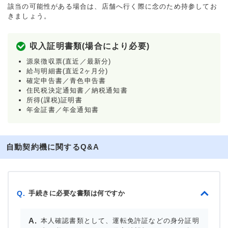
該当の可能性がある場合は、店舗へ行く際に念のため持参してお
きましょう。
収入証明書類(場合により必要)
源泉徴収票(直近／最新分)
給与明細書(直近2ヶ月分)
確定申告書／青色申告書
住民税決定通知書／納税通知書
所得(課税)証明書
年金証書／年金通知書
自動契約機に関するQ&A
手続きに必要な書類は何ですか
Q.
本人確認書類として、運転免許証などの身分証明