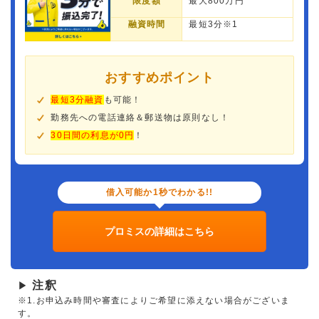
限度額
最大800万円
融資時間
最短3分※1
おすすめポイント
最短3分融資
も可能！
勤務先への電話連絡＆郵送物は原則なし！
30日間の利息が0円
！
借入可能か1秒でわかる!!
プロミスの詳細はこちら
注釈
▶
※1.お申込み時間や審査によりご希望に添えない場合がございま
す。