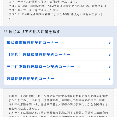
より、サービスの提供を停止する可能性があります。
プロミス 店舗・自動契約機・ATM情報は随時変更されるため、最新情報は
プロミス公式サイトをご確認ください
プロミス ※お申込み時間や審査によりご希望に添えない場合がございま
す。
同じエリアの他の店舗を探す
環状線市橋自動契約コーナー
【閉店】岐阜柳津自動契約コーナー
三井住友銀行岐阜ローン契約コーナー
岐阜長良自動契約コーナー
1.本サイトの目的は、ローン商品等に関する適切な情報と選択の機会を提供
することにあり、当社は、提携事業者とお客様との契約締結の代理、斡旋、
仲介等の形態を問わず、提携事業者とお客様の間の契約にいかなる関与もす
るものではありません。
2.本サイトに掲載される他の事業者の商品に関する情報の正確性には細心の
注意を払っていますが、金利、手数料その他の商品に関するいかなる情報も