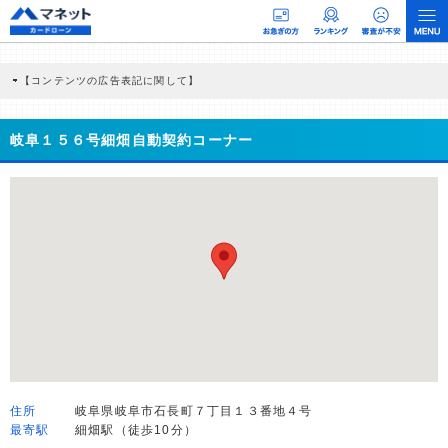
【コンテンツの広告表記に関して】
本コンテンツには、紹介している商品・商材の広告（リンク）を含む場合がありま
す。 これらの広告を経由して読者が企業ホームページを訪れ、成約が発生すると弊
社に対して企業から紹介報酬が支払われるという収益モデルです。 ただし、特定の
岐阜１５６号細畑自動契約コーナー
商品を根拠なくPRするものではなく、当編集部の調査／ユーザーへの口コミ収集な
どに基づき、公平性を担保した情報提供を行っています。
>提携企業一覧
住所
岐阜県岐阜市石長町７丁目１３番地４号
最寄駅
細畑駅（徒歩10分）