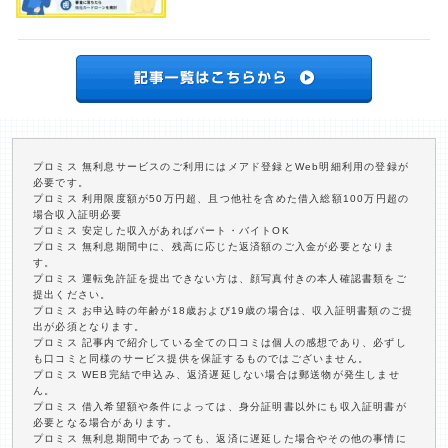
プロミス 無利息サービスのご利用にはメアド登録とWeb明細利用の登録が
必要です。
プロミス 利用限度額が50万円超、且つ他社を含めた借入総額100万円超の
場合収入証明必要
プロミス 安定した収入があればパート・バイトOK
プロミス 無利息期間中に、残高に応じた返済額のご入金が必要となりま
す。
プロミス 運転免許証を提出できない方は、顔写真付きの本人確認書類をご
提出ください。
プロミス お申込時の年齢が18歳および19歳の場合は、収入証明書類のご提
出が必須となります。
プロミス 記事内で紹介している全ての口コミは個人の感想であり、必ずし
も口コミと同様のサービス提供を保証するものではございません。
プロミス WEB完結で申込み、返済遅延しない場合は郵送物が発生しませ
ん。
プロミス 借入希望額や条件によっては、身分証明書以外にも収入証明書が
必要となる場合があります。
プロミス 無利息期間中であっても、返済に遅延した場合やその他の事情に