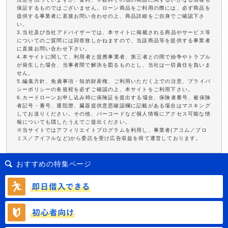
保証するものではございません。ローン商品をご利用の際には、必ず商品を
提供する事業者に直接お問い合わせの上、商品詳細をご自身でご確認下さ
い。
3.当社及び当社アドバイザーでは、本サイトに掲載される商品やサービス等
についてのご質問には回答致しかねますので、当該商品等を提供する事業者
に直接お問い合わせ下さい。
4.本サイトに関して、利用者と提携事業者、第三者との間で紛争やトラブル
が発生した場合、当事者間で解決を図るものとし、当社は一切責任を負いま
せん。
5.編集方針、免責事項・知的財産権、ご利用いただく上での注意、プライバ
シーポリシーの各規程を必ずご確認の上、本サイトをご利用下さい。
6.カードローンお申し込み時に保険証を提出する場合、保険者番号、被保険
者記号・番号、通院歴、臓器提供意思確認欄に記載がある場合はマスキング
してお送りください。その他、バーコードなど個人情報にアクセス可能な情
報についても隠したうえでご提出ください。
※当サイトではアフィリエイトプログラムを利用し、事業者(アコム／プロ
ミス／アイフルなど)から委託を受け広告収益を得て運営しております。
おすすめの特集ページ